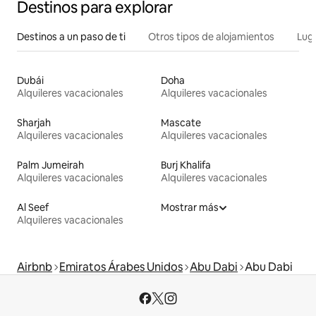
Destinos para explorar
Destinos a un paso de ti
Otros tipos de alojamientos
Lug
Dubái
Doha
Alquileres vacacionales
Alquileres vacacionales
Sharjah
Mascate
Alquileres vacacionales
Alquileres vacacionales
Palm Jumeirah
Burj Khalifa
Alquileres vacacionales
Alquileres vacacionales
Al Seef
Mostrar más
Alquileres vacacionales
Airbnb
Emiratos Árabes Unidos
Abu Dabi
Abu Dabi