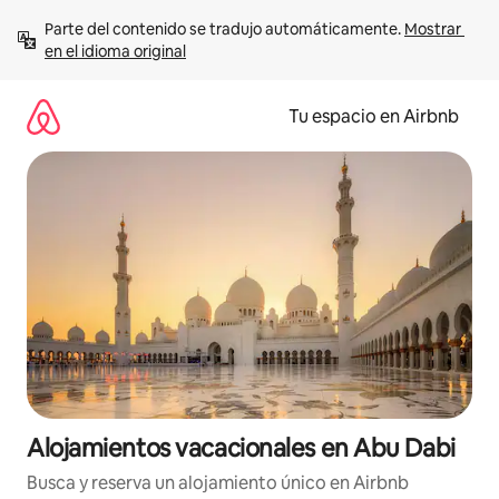
Ir
Parte del contenido se tradujo automáticamente. 
Mostrar 
al
en el idioma original
contenido
Tu espacio en Airbnb
Alojamientos vacacionales en Abu Dabi
Busca y reserva un alojamiento único en Airbnb