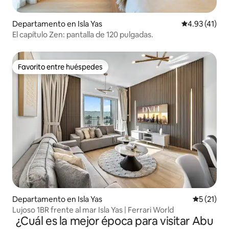
Departamento en Isla Yas
Calificación 
4.93 (41)
El capítulo Zen: pantalla de 120 pulgadas.
Favorito entre huéspedes
Favorito entre huéspedes
Departamento en Isla Yas
Calificaci
5 (21)
Lujoso 1BR frente al mar Isla Yas | Ferrari World
¿Cuál es la mejor época para visitar Abu