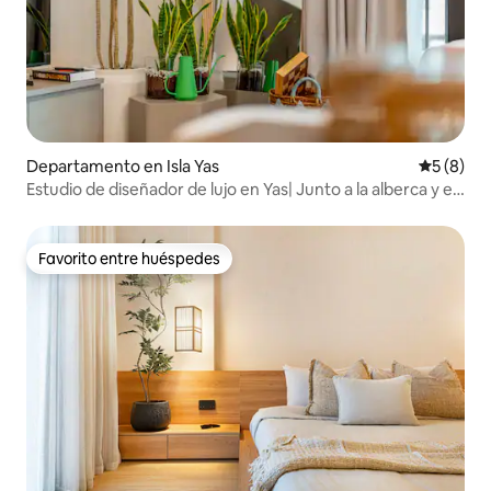
Departamento en Isla Yas
Calificac
5 (8)
Estudio de diseñador de lujo en Yas| Junto a la alberca y el
gimnasio
Favorito entre huéspedes
Favorito entre huéspedes