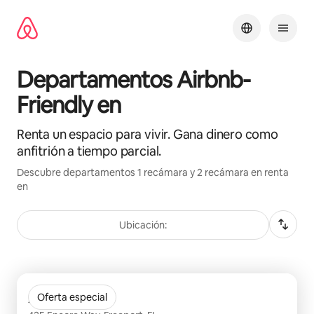
Ir
al
contenido
Departamentos Airbnb-
Friendly en
Renta un espacio para vivir. Gana dinero como
anfitrión a tiempo parcial.
Descubre departamentos 1 recámara y 2 recámara en renta
en
Ubicación:
Mostrando 0 de 0 elementos
Arcadia 331
Oferta especial