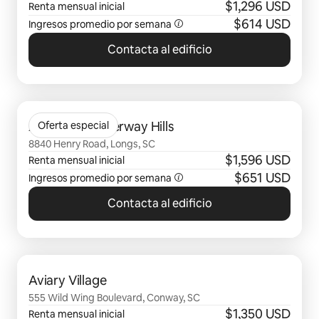
SC
$1,296 USD
Renta mensual inicial
$614 USD
Ingresos promedio por semana
Contacta al edificio
Mostrando 0 de 0 elementos
Abrazo at Waterway Hills
Oferta especial
8840 Henry Road, Longs, SC
$1,596 USD
Renta mensual inicial
$651 USD
Ingresos promedio por semana
Contacta al edificio
Mostrando 0 de 0 elementos
Aviary Village
555 Wild Wing Boulevard, Conway, SC
$1,350 USD
Renta mensual inicial