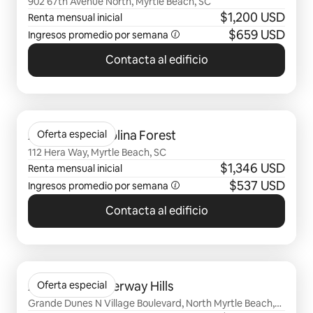
902 67th Avenue North, Myrtle Beach, SC
$1,200 USD
Renta mensual inicial
$659 USD
Ingresos promedio por semana
Contacta al edificio
Mostrando 0 de 0 elementos
Arcadia at Carolina Forest
Oferta especial
112 Hera Way, Myrtle Beach, SC
$1,346 USD
Renta mensual inicial
$537 USD
Ingresos promedio por semana
Contacta al edificio
Mostrando 0 de 0 elementos
Arcadia at Waterway Hills
Oferta especial
Grande Dunes N Village Boulevard, North Myrtle Beach,