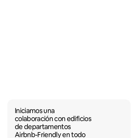
Iniciamos una colaboración con edificios 
Iniciamos una
colaboración
con
edificios
de departamentos
Airbnb-Friendly en todo