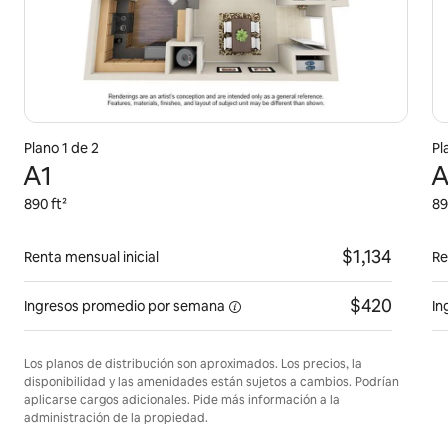
Plano 1 de 2
Pl
A1
A
890 ft²
89
$1,134
Renta mensual inicial
Re
$420
Ingresos promedio por
semana
In
Los planos de distribución son aproximados. Los precios, la
disponibilidad y las amenidades están sujetos a cambios. Podrían
aplicarse cargos adicionales. Pide más información a la
administración de la propiedad.