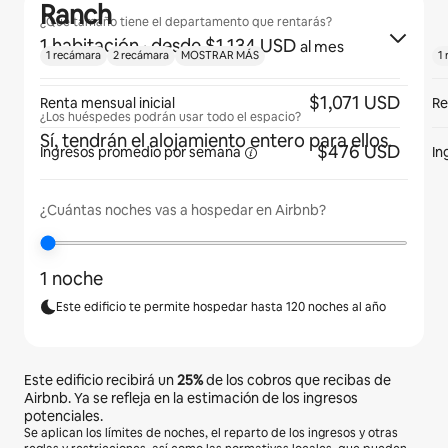
Ranch
¿Qué tamaño tiene el departamento que rentarás?
1 habitación
· desde $1,134 USD
al mes
1 recámara
2 recámara
MOSTRAR MÁS
1
$1,071 USD
Renta mensual inicial
Re
¿Los huéspedes podrán usar todo el espacio?
Sí, tendrán el alojamiento entero para ellos.
$476 USD
Ingresos promedio por
semana
In
¿Cuántas noches vas a hospedar en Airbnb?
1 noche
Este edificio te permite hospedar hasta 120 noches al año
Este edificio recibirá un
25%
de los cobros que recibas de
Airbnb. Ya se refleja en la estimación de los ingresos
potenciales.
Se aplican los límites de noches, el reparto de los ingresos y otras