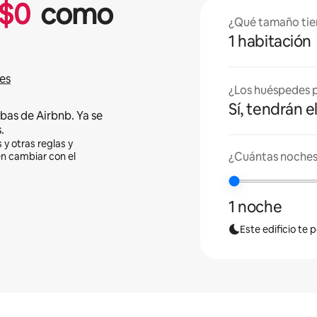
$
0
como
¿Qué tamaño tie
1 habitación
es
¿Los huéspedes p
Sí, tendrán e
bas de Airbnb. Ya se
.
 y otras reglas y
¿Cuántas noches
en cambiar con el
1 noche
Este edificio te