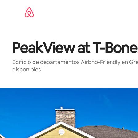
Ir
al
contenido
PeakView at T-Bone
Edificio de departamentos Airbnb-Friendly en Gr
disponibles