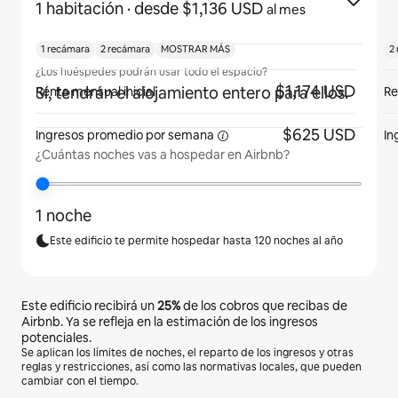
1 habitación
· desde $1,136 USD
al mes
1 recámara
2 recámara
MOSTRAR MÁS
2
¿Los huéspedes podrán usar todo el espacio?
$1,174 USD
Sí, tendrán el alojamiento entero para ellos.
Renta mensual inicial
Re
$625 USD
Ingresos promedio por
semana
In
¿Cuántas noches vas a hospedar en Airbnb?
1 noche
Este edificio te permite hospedar hasta 120 noches al año
Este edificio recibirá un
25%
de los cobros que recibas de
Airbnb. Ya se refleja en la estimación de los ingresos
potenciales.
Se aplican los límites de noches, el reparto de los ingresos y otras
reglas y restricciones, así como las normativas locales, que pueden
cambiar con el tiempo.