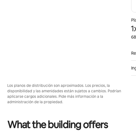
Pl
1
68
Re
In
Los planos de distribución son aproximados. Los precios, la
disponibilidad y las amenidades están sujetos a cambios. Podrían
aplicarse cargos adicionales. Pide más información a la
administración de la propiedad.
What the building offers