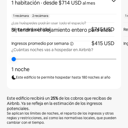
1 habitación
· desde $714 USD
al mes
1 recámara
2 recámara
1
¿Los huéspedes podrán usar todo el espacio?
$745 USD
Sí, tendrán el alojamiento entero para ellos.
Renta mensual inicial
Re
$415 USD
Ingresos promedio por
semana
In
¿Cuántas noches vas a hospedar en Airbnb?
1 noche
Este edificio te permite hospedar hasta 180 noches al año
Este edificio recibirá un
25%
de los cobros que recibas de
Airbnb. Ya se refleja en la estimación de los ingresos
potenciales.
Se aplican los límites de noches, el reparto de los ingresos y otras
reglas y restricciones, así como las normativas locales, que pueden
cambiar con el tiempo.