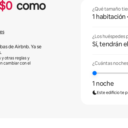
$
0
como
¿Qué tamaño tie
1 habitación
es
¿Los huéspedes p
Sí, tendrán e
bas de Airbnb. Ya se
.
 y otras reglas y
¿Cuántas noches
en cambiar con el
1 noche
Este edificio te