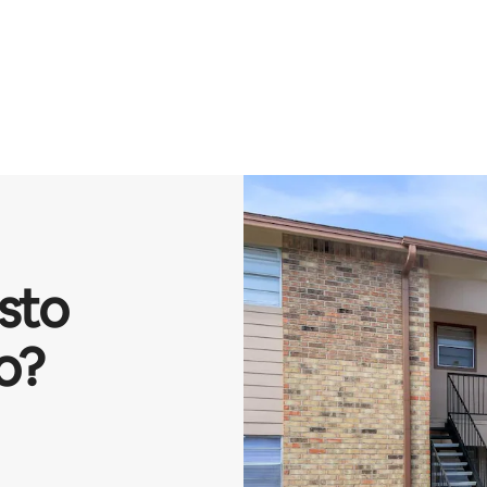
isto
o?