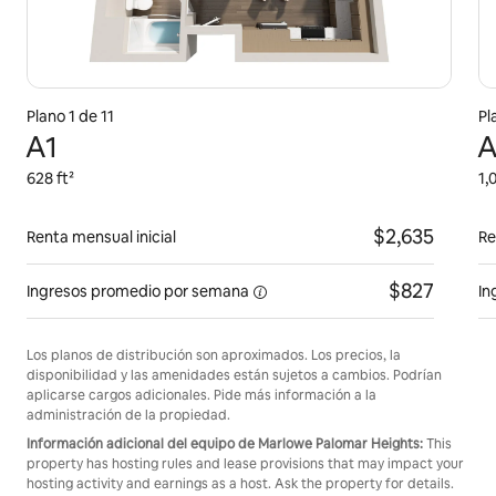
Plano 1 de 11
Pl
A1
A
628 ft²
1,
$2,635
Renta mensual inicial
Re
$827
Ingresos promedio por
semana
In
Los planos de distribución son aproximados. Los precios, la
disponibilidad y las amenidades están sujetos a cambios. Podrían
aplicarse cargos adicionales. Pide más información a la
administración de la propiedad.
Información adicional del equipo de Marlowe Palomar Heights:
This
property has hosting rules and lease provisions that may impact your
hosting activity and earnings as a host. Ask the property for details.