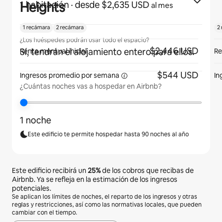
Heights
1 habitación
· desde $2,635 USD
al mes
1 recámara
2 recámara
2
¿Los huéspedes podrán usar todo el espacio?
$2,446 USD
Sí, tendrán el alojamiento entero para ellos.
Renta mensual inicial
Re
$544 USD
Ingresos promedio por
semana
In
¿Cuántas noches vas a hospedar en Airbnb?
1 noche
Este edificio te permite hospedar hasta 90 noches al año
Este edificio recibirá un
25%
de los cobros que recibas de
Airbnb. Ya se refleja en la estimación de los ingresos
potenciales.
Se aplican los límites de noches, el reparto de los ingresos y otras
reglas y restricciones, así como las normativas locales, que pueden
cambiar con el tiempo.