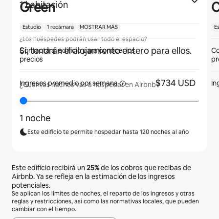
Green
C
1 habitación
Estudio
1 recámara
MOSTRAR MÁS
E
¿Los huéspedes podrán usar todo el espacio?
Sí, tendrán el alojamiento entero para ellos.
Contacta al edificio para conocer los
Co
precios
pr
$734 USD
Ingresos promedio por
semana
In
¿Cuántas noches vas a hospedar en Airbnb?
1 noche
Este edificio te permite hospedar hasta 120 noches al año
Este edificio recibirá un
25%
de los cobros que recibas de
Airbnb. Ya se refleja en la estimación de los ingresos
potenciales.
Se aplican los límites de noches, el reparto de los ingresos y otras
reglas y restricciones, así como las normativas locales, que pueden
cambiar con el tiempo.