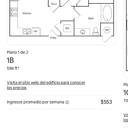
Plano 1 de 2
1B
596 ft²
Visita el sitio web del edificio para conocer
Pl
los precios
1
70
$553
Ingresos promedio por
semana
Vi
lo