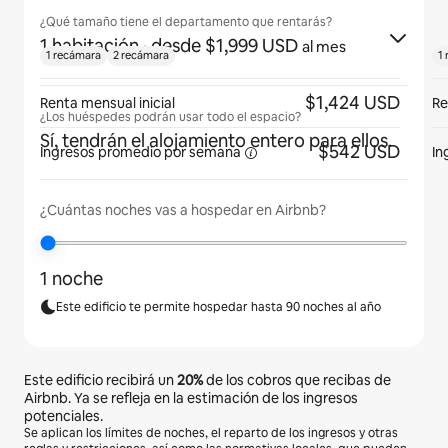
¿Qué tamaño tiene el departamento que rentarás?
1 habitación
· desde $1,999 USD
al mes
1 recámara
2 recámara
1
$1,424 USD
Renta mensual inicial
Re
¿Los huéspedes podrán usar todo el espacio?
Sí, tendrán el alojamiento entero para ellos.
$542 USD
Ingresos promedio por
semana
In
¿Cuántas noches vas a hospedar en Airbnb?
1 noche
Este edificio te permite hospedar hasta 90 noches al año
Este edificio recibirá un
20%
de los cobros que recibas de
Airbnb. Ya se refleja en la estimación de los ingresos
potenciales.
Se aplican los límites de noches, el reparto de los ingresos y otras