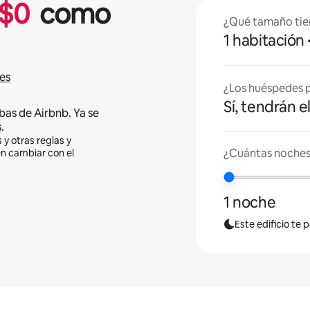
$
0
como
¿Qué tamaño tie
1 habitación
es
¿Los huéspedes p
Sí, tendrán e
bas de Airbnb. Ya se
.
 y otras reglas y
¿Cuántas noches
en cambiar con el
1 noche
Este edificio te