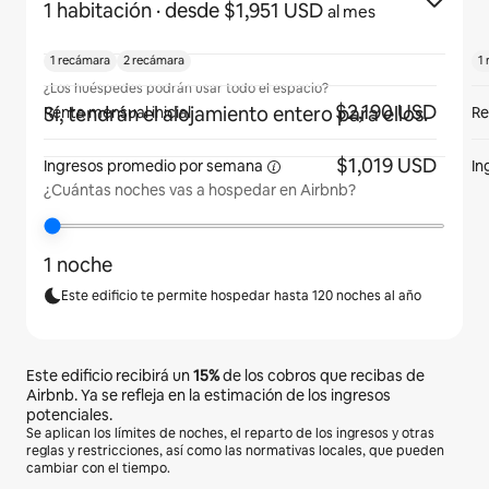
1 habitación
· desde $1,951 USD
al mes
1 recámara
2 recámara
1
¿Los huéspedes podrán usar todo el espacio?
$2,190 USD
Sí, tendrán el alojamiento entero para ellos.
Renta mensual inicial
Re
$1,019 USD
Ingresos promedio por
semana
In
¿Cuántas noches vas a hospedar en Airbnb?
1 noche
Este edificio te permite hospedar hasta 120 noches al año
Este edificio recibirá un
15%
de los cobros que recibas de
Airbnb. Ya se refleja en la estimación de los ingresos
potenciales.
Se aplican los límites de noches, el reparto de los ingresos y otras
reglas y restricciones, así como las normativas locales, que pueden
cambiar con el tiempo.