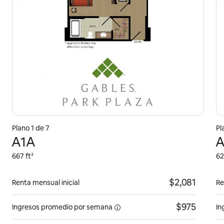
Plano 1 de 7
Pl
A1A
A
667 ft²
62
$2,081
Renta mensual inicial
Re
$975
Ingresos promedio por
semana
In