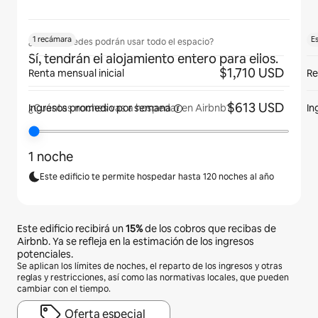
1 recámara
E
¿Los huéspedes podrán usar todo el espacio?
Sí, tendrán el alojamiento entero para ellos.
$1,710 USD
Renta mensual inicial
Re
$613 USD
Ingresos promedio por
semana
In
¿Cuántas noches vas a hospedar en Airbnb?
1 noche
Este edificio te permite hospedar hasta 120 noches al año
Este edificio recibirá un
15%
de los cobros que recibas de
Airbnb. Ya se refleja en la estimación de los ingresos
potenciales.
Se aplican los límites de noches, el reparto de los ingresos y otras
reglas y restricciones, así como las normativas locales, que pueden
cambiar con el tiempo.
Oferta especial