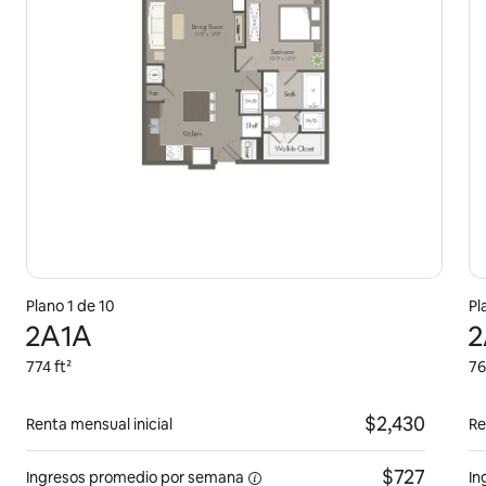
Plano 1 de 10
Pl
2A1A
2
774 ft²
76
$2,430
Renta mensual inicial
Re
$727
Ingresos promedio por
semana
In