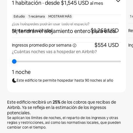
1 habitación
· desde $1,545 USD
al mes
Estudio
1 recámara
MOSTRAR MÁS
1
¿Los huéspedes podrán usar todo el espacio?
$1,268 USD
Sí, tendrán el alojamiento entero para ellos.
Renta mensual inicial
Re
$554 USD
Ingresos promedio por
semana
In
¿Cuántas noches vas a hospedar en Airbnb?
1 noche
Este edificio te permite hospedar hasta 90 noches al año
Este edificio recibirá un
25%
de los cobros que recibas de
Airbnb. Ya se refleja en la estimación de los ingresos
potenciales.
Se aplican los límites de noches, el reparto de los ingresos y otras
reglas y restricciones, así como las normativas locales, que pueden
cambiar con el tiempo.