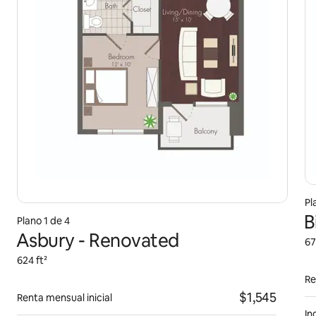
Pl
B
Plano 1 de 4
Asbury - Renovated
67
624 ft²
Re
$1,545
Renta mensual inicial
In