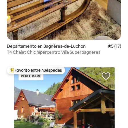
Departamento en Bagnères-de-Luchon
Calificaci
5 (17)
T4 Chalet Chic hipercentro Villa Superbagneres
Favorito entre huéspedes
De los mejores en Favorito entre huéspedes