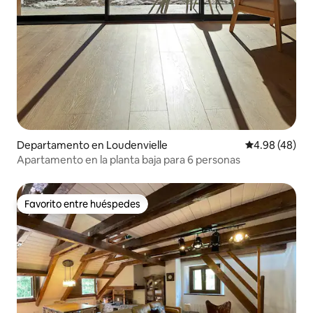
Departamento en Loudenvielle
Calificación p
4.98 (48)
Apartamento en la planta baja para 6 personas
Favorito entre huéspedes
Favorito entre huéspedes