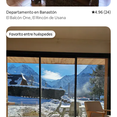
Departamento en Banastón
Calificación p
4.96 (24)
El Balcón One, El Rincón de Usana
Favorito entre huéspedes
Favorito entre huéspedes