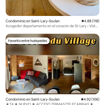
Condominio en Saint-Lary-Soulan
Calificación p
4.88 (118)
Acogedor departamento en el corazón de St-Lary • Vista
a los Pirineos
Favorito entre huéspedes
Favorito entre huéspedes
Condominio en Saint-Lary-Soulan
Calificación pr
4.92 (106)
★T4 ★ NUEVO ★ ACCESO TERMAS/TELECABINAS ★