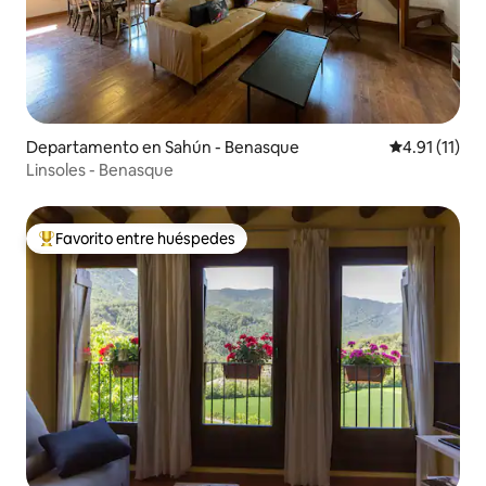
Departamento en Sahún - Benasque
Calificación 
4.91 (11)
Linsoles - Benasque
Favorito entre huéspedes
De los mejores en Favorito entre huéspedes