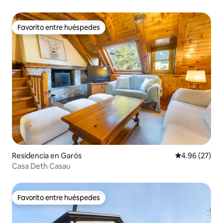
montaña
Favorito entre huéspedes
Favorito entre huéspedes
Residencia en Garós
Calificación p
4.96 (27)
Casa Deth Casau
Favorito entre huéspedes
Favorito entre huéspedes