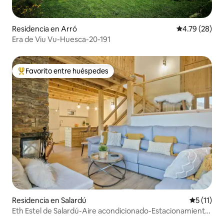
Residencia en Arró
Calificación 
4.79 (28)
Era de Viu Vu-Huesca-20-191
Favorito entre huéspedes
De los mejores en Favorito entre huéspedes
Residencia en Salardú
Calificaci
5 (11)
Eth Estel de Salardú-Aire acondicionado-Estacionamiento
a 1 m. -5 TV