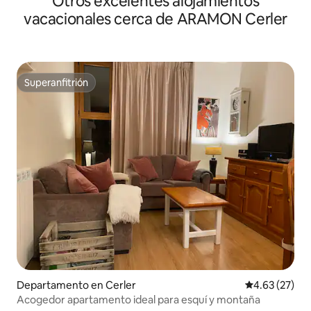
Otros excelentes alojamientos
vacacionales cerca de ARAMON Cerler
Superanfitrión
Superanfitrión
Departamento en Cerler
Calificación 
4.63 (27)
Acogedor apartamento ideal para esquí y montaña