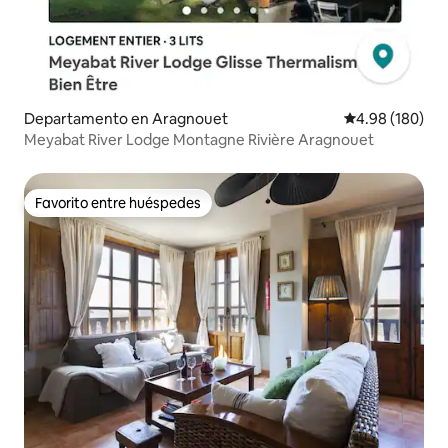
Departamento en Aragnouet
Calificación pr
4.98 (180)
Meyabat River Lodge Montagne Rivière Aragnouet
Favorito entre huéspedes
Favorito entre huéspedes