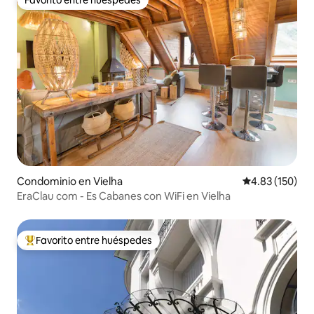
Favorito entre huéspedes
Favorito entre huéspedes
Condominio en Vielha
Calificación p
4.83 (150)
EraClau com - Es Cabanes con WiFi en Vielha
Favorito entre huéspedes
De los mejores en Favorito entre huéspedes