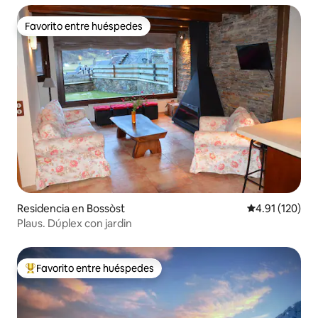
Favorito entre huéspedes
Favorito entre huéspedes
Residencia en Bossòst
Calificación p
4.91 (120)
Plaus. Dúplex con jardin
Favorito entre huéspedes
De los mejores en Favorito entre huéspedes