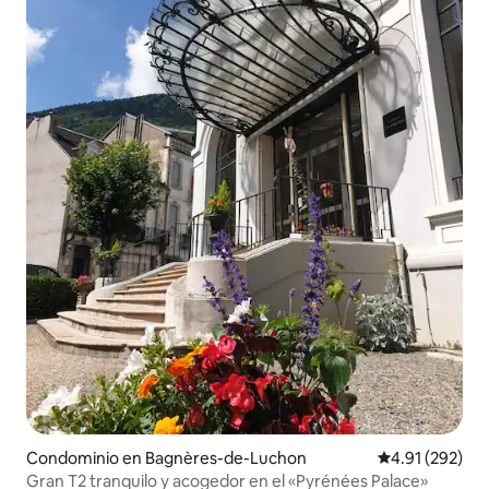
Condominio en Bagnères-de-Luchon
Calificación p
4.91 (292)
Gran T2 tranquilo y acogedor en el «Pyrénées Palace»