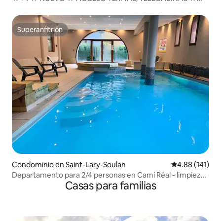
APARCAMIENTO
Superanfitrión
Superanfitrión
Condominio en Saint-Lary-Soulan
Calificación p
4.88 (141)
Departamento para 2/4 personas en Cami Réal - limpieza
Casas para familias
y ropa de cama incluidas