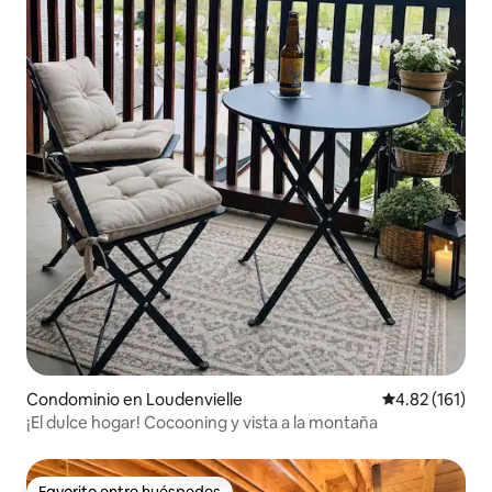
Condominio en Loudenvielle
Calificación p
4.82 (161)
¡El dulce hogar! Cocooning y vista a la montaña