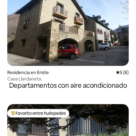
Residencia en Eriste
Calificac
5 (8)
Casa Llardaneta.
Departamentos con aire acondicionado
Favorito entre huéspedes
De los mejores en Favorito entre huéspedes