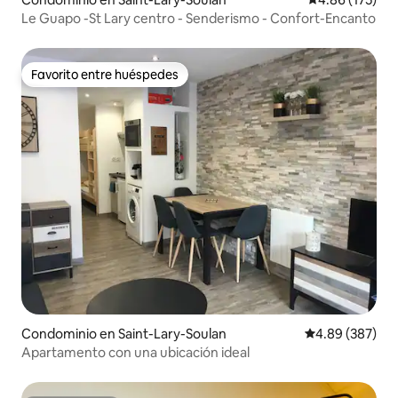
Le Guapo -St Lary centro - Senderismo - Confort-Encanto
Favorito entre huéspedes
Favorito entre huéspedes
Condominio en Saint-Lary-Soulan
Calificación pr
4.89 (387)
Apartamento con una ubicación ideal