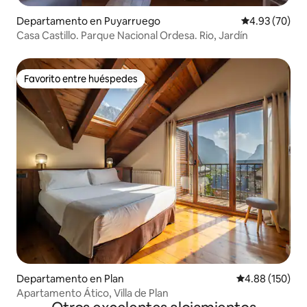
Departamento en Puyarruego
Calificación p
4.93 (70)
Casa Castillo. Parque Nacional Ordesa. Rio, Jardín
Favorito entre huéspedes
Favorito entre huéspedes
Departamento en Plan
Calificación pr
4.88 (150)
Apartamento Ático, Villa de Plan