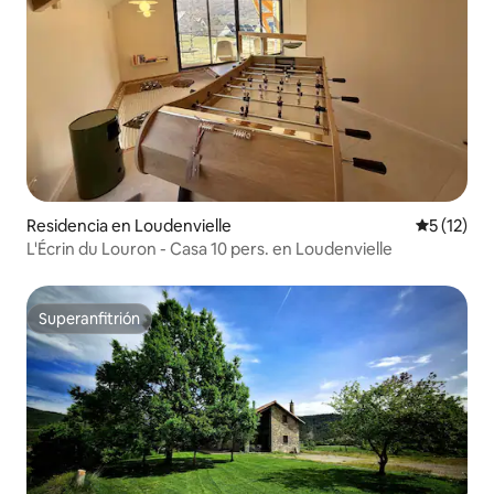
Residencia en Loudenvielle
Calificaci
5 (12)
L'Écrin du Louron - Casa 10 pers. en Loudenvielle
Superanfitrión
Superanfitrión