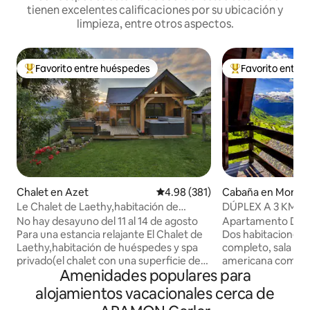
tienen excelentes calificaciones por su ubicación y
limpieza, entre otros aspectos.
Favorito entre huéspedes
Favorito entre
De los mejores en Favorito entre huéspedes
De los mejores en
Chalet en Azet
Calificación promedio: 4.98 de 5
4.98 (381)
Cabaña en Montc
Le Chalet de Laethy,habitación de
DÚPLEX A 3 KM VI
huéspedes y spa privado
ESPECTACULARES 
No hay desayuno del 11 al 14 de agosto
Apartamento Dúple
Para una estancia relajante El Chalet de
Dos habitaciones 
Laethy,habitación de huéspedes y spa
completo, sala de 
privado(el chalet con una superficie de
americana comple
Amenidades populares para
unos 37 m2 es totalmente privado) en un
Sábanas, nórdicos y
entorno tranquilo,para una estancia
VISTAS ESPECTACU
alojamientos vacacionales cerca de
atípica.Azet,pueblo típico de montaña,
apartamentos en qu