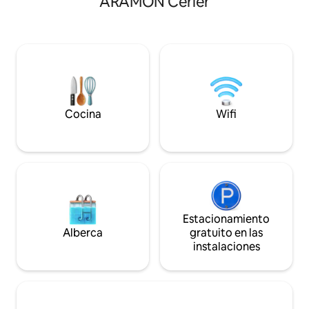
ARAMON Cerler
está idealmente situado, entre el Valle
casa, tienen acceso
de Aure(Saint lary soulan a 6 km con sus
Mirador privada de
tiendas y restaurantes ) y el Valle de
delante de casa. A 3km de Vielha y a
Louron(Loudenvielle con el lago y Balnéa
15km de Baqueira
,centro balneario lúdico con sus baños y
apartamentos muy 
tratamientos a la carta).
Esquerra), entre l
capacidad para 10 
Cocina
Wifi
Estacionamiento
Alberca
gratuito en las
instalaciones