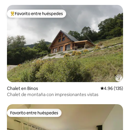
Favorito entre huéspedes
De los mejores en Favorito entre huéspedes
Chalet en Binos
Calificación p
4.96 (135)
Chalet de montaña con impresionantes vistas
Favorito entre huéspedes
Favorito entre huéspedes