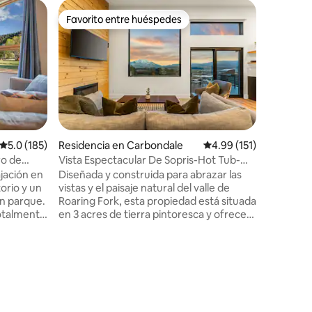
Condomi
Favorito entre huéspedes
Superanf
re huéspedes
Favorito entre huéspedes
Superanf
Apartame
centro d
Este esp
justo en l
vistas de
audible e
tiene tod
de leña, 
dormitori
terraza f
iones
Calificación promedio: 5.0 de 5; 185 evaluaciones
5.0 (185)
Residencia en Carbondale
Calificación promedio:
4.99 (151)
aunque a 
ro de
Vista Espectacular De Sopris-Hot Tub-
ciudad y
Near Aspen
ajación en
Diseñada y construida para abrazar las
del condo
orio y un
vistas y el paisaje natural del valle de
entrenam
un parque.
Roaring Fork, esta propiedad está situada
hidromas
otalmente
en 3 acres de tierra pintoresca y ofrece
taquillas
ucha a ras
impresionantes vistas del monte Sopris.
¡nada com
ubierto es
La integración de espacios interiores y
Aspen!
ar la
exteriores se logra a través de puertas
n
de vidrio y grandes ventanales, dando
a ciudad
como resultado un hogar bañado en luz
ión
natural. IG @the_sopris_view_house Se
nte
enviará un contrato de arrendamiento