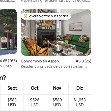
u escapada
Aspen Designer Ski-In Lift 1A | La edición
Aspen
Favorito entre huéspedes
De los mejores en Favorito entre huéspedes
alificación promedio: 4.65 de 5; 266 evaluaciones
4.65 (266)
Condominio en Aspen
Calificación promedi
5.0 (26)
 junto al
Residencia privada de cinco estrellas |
iones
squís y
Puedes ir a pie a todas partes
n?
Sept
Oct
Nov
Dic
$583
$526
$580
$1,053
USD
USD
USD
USD