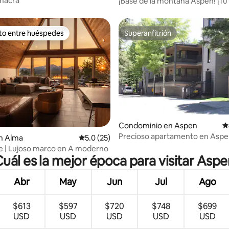
hacra
¡Base de la montaña Aspen! ¡T
perfecta!
ito entre huéspedes
Superanfitrión
ejores en Favorito entre huéspedes
Superanfitrión
o: 5.0 de 5; 7 evaluaciones
Condominio en Aspen
C
Precioso apartamento en Aspen
n Alma
Calificación promedio: 5.0 de 5; 25 evaluac
5.0 (25)
telesilla 1, entrada/salida para e
e | Lujoso marco en A moderno
aparcamiento
Cuál es la mejor época para visitar Aspe
Abr
May
Jun
Jul
Ago
$613
$597
$720
$748
$699
USD
USD
USD
USD
USD