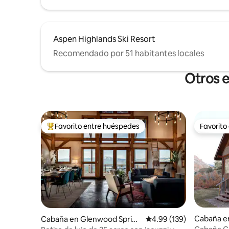
Aspen Highlands Ski Resort
Recomendado por 51 habitantes locales
Otros e
Favorito entre huéspedes
Favorito
De los mejores en Favorito entre huéspedes
Favorito
Cabaña e
Cabaña en Glenwood Spring
Calificación promedio: 
4.99 (139)
gs
s