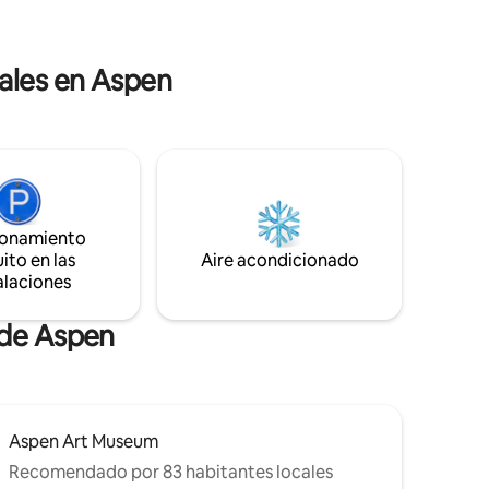
arble y
por correo electrónico después de la
reservación, proporciona tu dirección de
eportes
correo electrónico con prontitud.
ales en Aspen
es de
Ofrecemos algunos servicios de
n aguas
conserjería. Consúltanos.
acticando
ionamiento
ito en las
Aire acondicionado
alaciones
 de Aspen
Aspen Art Museum
Recomendado por 83 habitantes locales