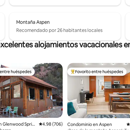
Montaña Aspen
Recomendado por 26 habitantes locales
xcelentes alojamientos vacacionales 
 entre huéspedes
Favorito entre huéspedes
 entre huéspedes
De los mejores en Favorito ent
n Glenwood Sprin
Calificación promedio: 4.98 de 5; 706 evaluac
4.98 (706)
4.99 de 5; 139 evaluaciones
Condominio en Aspen
C