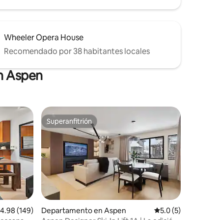
Wheeler Opera House
Recomendado por 38 habitantes locales
en Aspen
Superanfitrión
re huéspedes
Superanfitrión
iones
alificación promedio: 4.98 de 5; 149 evaluaciones
4.98 (149)
Departamento en Aspen
Calificación promed
5.0 (5)