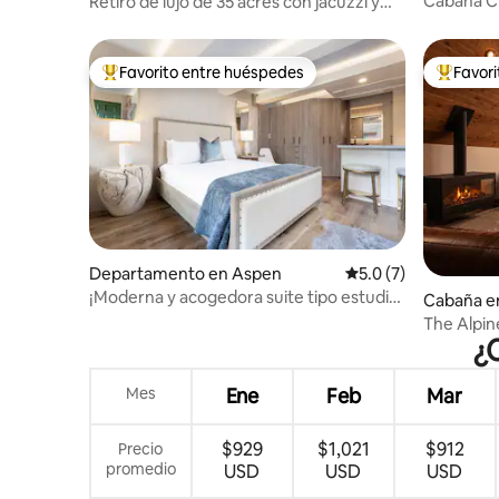
Cabaña C
Retiro de lujo de 35 acres con jacuzzi y
vistas increíbles
Favorito entre huéspedes
Favor
De los mejores en Favorito entre huéspedes
De los m
Departamento en Aspen
Calificación promedi
5.0 (7)
¡Moderna y acogedora suite tipo estudio
Cabaña e
en el corazón de Aspen!
The Alpin
¿
Mes
Ene
Feb
Mar
$929
$1,021
$912
Precio
promedio
USD
USD
USD