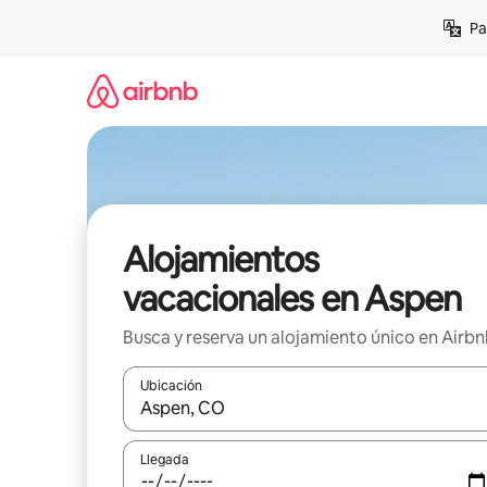
Ir
Pa
al
contenido
Alojamientos
vacacionales en Aspen
Busca y reserva un alojamiento único en Airb
Ubicación
Cuando los resultados estén disponibles, podrás na
Llegada