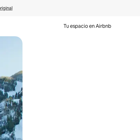
riginal
Tu espacio en Airbnb
ien tocando y deslizando la pantalla.