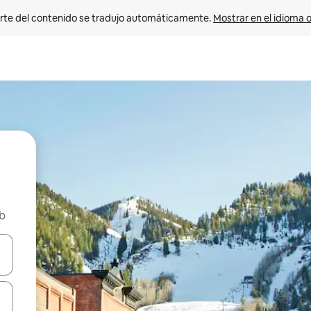
rte del contenido se tradujo automáticamente. 
Mostrar en el idioma o
nb
vegar usando las teclas de las flechas hacia arriba y hacia abajo, o b