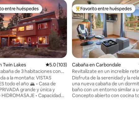
ito entre huéspedes
Favorito entre huéspedes
ejores en Favorito entre huéspedes
De los mejores en Favorito ent
n Twin Lakes
Calificación promedio: 5.0 de 5; 103 evaluac
5.0 (103)
Cabaña en Carbondale
cabaña de 3 habitaciones con
Revitalízate en un increíble reti
a montaña y al lago y jacuzzi
montaña
da a la montaña: VISTAS
Disfruta de la serenidad y la rel
do el año 🏔️ • Casa de
una nueva cabaña de un dormit
PRIVADA grande y única y
baño con un entorno similar a 
DROMASAJE • Capacidad
Concepto abierto con cocina t
onas con 8 camas. • Dos
equipada, cama tamaño king, d
ñera de hidromasaje y ducha
de suelo y lavandería. El patio c
fi de más de
el lugar perfecto para contempl
ideal para el trabajo a distancia
belleza. Está a poca distancia e
 5.0 de 5; 112 evaluaciones
para 2 autos con cargador para
bicicleta/coche de la pintoresc
s. • 3 patios grandes
de Carbondale. Con una ubicac
de gas y parrilla. •
céntrica para explorar fácilme