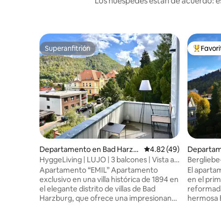
Los huéspedes están de acuerdo: es
Superanfitrión
Favor
Superanfitrión
De los m
Departamento en Bad Harzb
Calificación promedio:
4.82 (49)
Departam
urg
rg
HyggeLiving | LUJO | 3 balcones | Vista a
Bergliebe-
la montaña | 100 m2
Aparcami
Apartamento “EMIL” Apartamento
El aparta
exclusivo en una villa histórica de 1894 en
en el prim
el elegante distrito de villas de Bad
reformada
Harzburg, que ofrece una impresionante
hermosa Bad H
vista a la montaña. Dos dormitorios con
naturaleza
cómodas camas de resortes, tres
centro, a