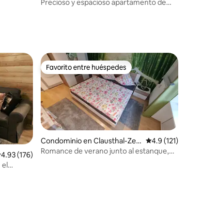
arz)
Precioso y espacioso apartamento de
vacaciones en Harz.
iones
Favorito entre huéspedes
Favorito entre huéspedes
Condominio en Clausthal-Zell
Calificación promedio
4.9 (121)
erfeld
Romance de verano junto al estanque,
alificación promedio: 4.93 de 5; 176 evaluaciones
4.93 (176)
con natación y cerca del bosque
 el
iones
on 2