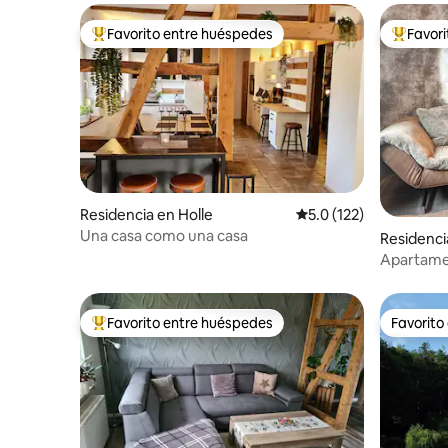
Favorito entre huéspedes
Favor
De los mejores en Favorito entre huéspedes
De los m
Residencia en Holle
Calificación promedio:
5.0 (122)
Una casa como una casa
Residenci
arz)
Apartame
moderna 
Favorito entre huéspedes
Favorito
De los mejores en Favorito entre huéspedes
Favorito