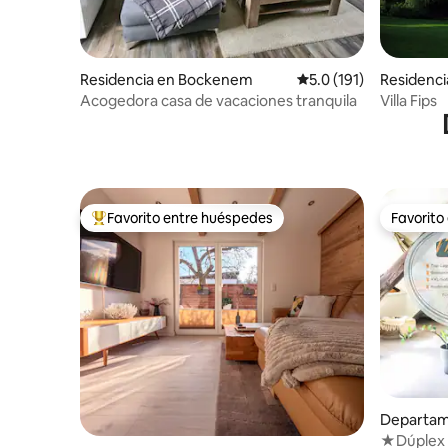
Residencia en Bockenem
Calificación promedio:
5.0 (191)
Residenci
g im Harz
Acogedora casa de vacaciones tranquila
Villa Fips
Favorito entre huéspedes
Favorito
De los mejores en Favorito entre huéspedes
Favorito
Departam
ode
★Dúplex en