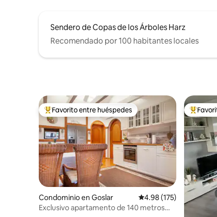
Sendero de Copas de los Árboles Harz
Recomendado por 100 habitantes locales
Favorito entre huéspedes
Favor
De los mejores en Favorito entre huéspedes
De los m
Condominio en Goslar
Calificación promedio: 
4.98 (175)
Exclusivo apartamento de 140 metros
cuadrados en Goslar