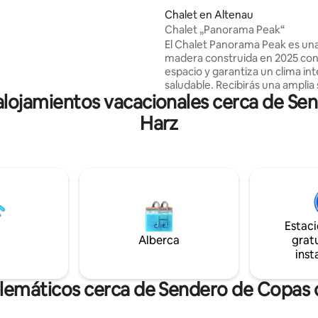
 Ya sea en pareja, familia con
Chalet en Altenau
ro o turistas activos.
Chalet „Panorama Peak“
s rutas de
El Chalet Panorama Peak es un
o, rutas de ciclismo de
madera construida en 2025 con
pasarela de copas de árboles,
espacio y garantiza un clima int
, campo de golf, la avenida
saludable. Recibirás una amplia 
 con sus tiendas y
lojamientos vacacionales cerca de Sen
estar/comedor con inodoro de 
 agua salina,
y en el piso superior 2 dormitori
ncuentra todo en las
Harz
baño con gran área de ducha. E
ones.
abierto y la atención al detalle garantizan
una estadía sin preocupaciones.
para familias o parejas que qui
disfrutar de un descanso en el H
amplio panorama de las monta
te permite entrar rápidament
vacacional.
Estac
Alberca
gratu
inst
lemáticos cerca de Sendero de Copas d