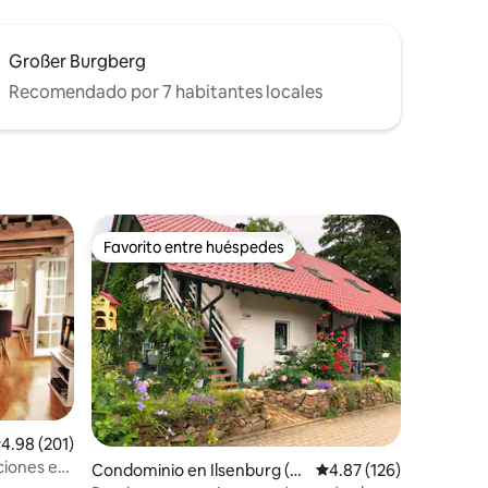
Großer Burgberg
Recomendado por 7 habitantes locales
Favorito entre huéspedes
re huéspedes
Favorito entre huéspedes
alificación promedio: 4.98 de 5; 201 evaluaciones
4.98 (201)
ciones en
Condominio en Ilsenburg (H
Calificación promedio: 
4.87 (126)