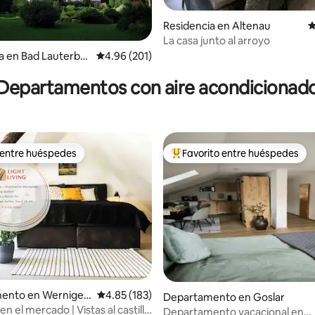
Residencia en Altenau
C
La casa junto al arroyo
 5.0 de 5; 191 evaluaciones
a en Bad Lauterber
Calificación promedio: 4.96 de 5; 201 evaluac
4.96 (201)
Departamentos con aire acondicionad
 entre huéspedes
Favorito entre huéspedes
 entre huéspedes
De los mejores en Favorito ent
ento en Werniger
Calificación promedio: 4.85 de 5; 183 evaluac
4.85 (183)
Departamento en Goslar
 el mercado | Vistas al castillo
Departamento vacacional en