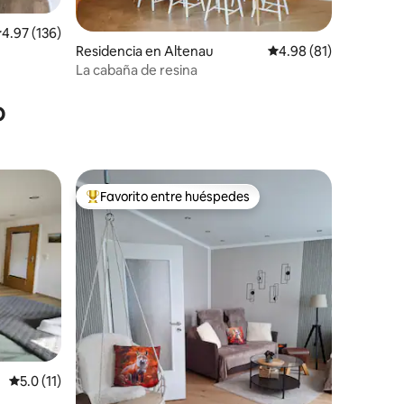
alificación promedio: 4.97 de 5; 136 evaluaciones
4.97 (136)
Residencia en Altenau
Calificación promedio:
4.98 (81)
La cabaña de resina
iones
o
Favorito entre huéspedes
re huéspedes
De los mejores en Favorito entre huéspedes
iones
Calificación promedio: 5.0 de 5; 11 evaluaciones
5.0 (11)