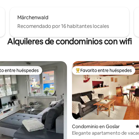
Märchenwald
Recomendado por 16 habitantes locales
Alquileres de condominios con wifi
ito entre huéspedes
Favorito entre huéspedes
ejores en Favorito entre huéspedes
De los mejores en Favorito ent
4.98 de 5; 175 evaluaciones
Condominio en Goslar
C
Elegante apartamento de vaca
casa de entramado de Goslar