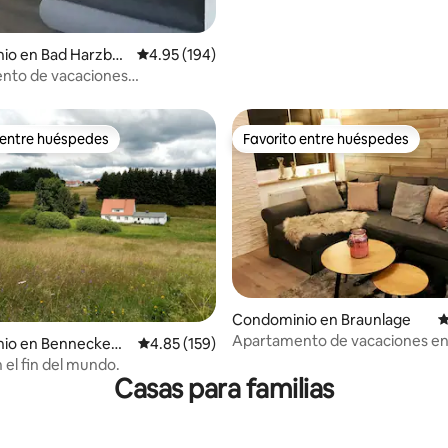
io en Bad Harzbur
Calificación promedio: 4.95 de 5; 194 evaluac
4.95 (194)
nto de vacaciones
rode
 entre huéspedes
Favorito entre huéspedes
 entre huéspedes
Favorito entre huéspedes
Condominio en Braunlage
C
Apartamento de vacaciones en
4.97 de 5; 152 evaluaciones
io en Benneckens
Calificación promedio: 4.85 de 5; 159 evaluac
4.85 (159)
ambiente del bosque de Harz c
)
 el fin del mundo.
dormitorios en Braunlage
Casas para familias