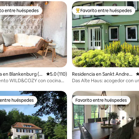
ito entre huéspedes
Favorito entre huéspedes
ejores en Favorito entre huéspedes
De los mejores en Favorito ent
 5.0 de 5; 122 evaluaciones
a en Blankenburg (H
Calificación promedio: 5.0 de 5; 110 evaluac
5.0 (110)
Residencia en Sankt Andrea
C
sberg
nto WILD&COZY con cocina
Das Alte Haus: acogedor con u
y terraza
jardín
 entre huéspedes
Favorito entre huéspedes
 entre huéspedes
Favorito entre huéspedes