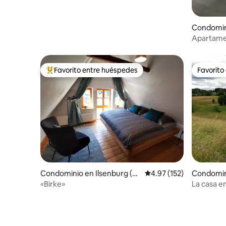
Condomin
g
Apartame
Göttinge
Favorito entre huéspedes
Favorito
De los mejores en Favorito entre huéspedes
Favorito
Condominio en Ilsenburg (H
Calificación promedio: 
4.97 (152)
Condomin
arz)
tein (Harz
«Birke»
La casa en