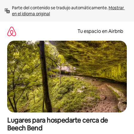
Ir
Parte del contenido se tradujo automáticamente. 
Mostrar 
al
en el idioma original
contenido
Tu espacio en Airbnb
Lugares para hospedarte cerca de
Beech Bend