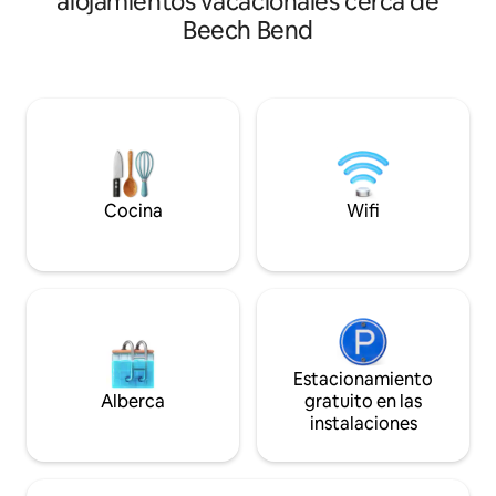
alojamientos vacacionales cerca de
Corvette. A 30 minutos del Parque
tu visita. ¡Estoy a
Beech Bend
Nacional Mammoth. En el segundo piso,
#countryside Nota: A 5 minutos 
1 cama tamaño king en el dormitorio
centro de la ciudad A 5 minutos d
principal, 2 literas con 4 camas tamaño
Museo del Tren 7 min WKU A 7 minutos
queen en el segundo dormitorio con
de Beech Bend 10 min de R perdida A 11
capacidad para 6 adultos cómodamente.
minutos del Museo C
Cocina completa, gran porche
minutos de Mamm
envolvente con vistas al río. Gran
entrada de hormigón. NO se permiten
fiestas, grandes reuniones ni FUMAR.
Cocina
Wifi
¡ESCALERAS! Mira las fotos como
referencia.
Estacionamiento
Alberca
gratuito en las
instalaciones