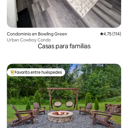
Condominio en Bowling Green
Calificación p
4.75 (114)
Urban Cowboy Condo
Casas para familias
Favorito entre huéspedes
De los mejores en Favorito entre huéspedes