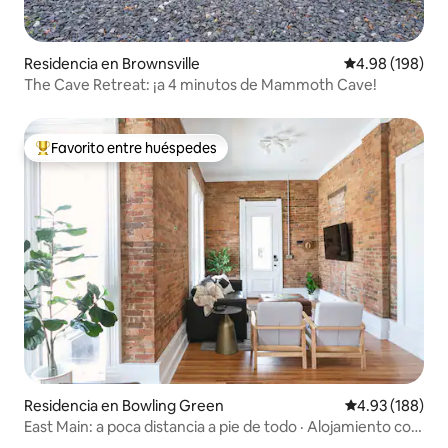
Residencia en Brownsville
Calificación pr
4.98 (198)
The Cave Retreat: ¡a 4 minutos de Mammoth Cave!
Favorito entre huéspedes
De los mejores en Favorito entre huéspedes
Residencia en Bowling Green
Calificación pr
4.93 (188)
East Main: a poca distancia a pie de todo · Alojamiento con
estilo