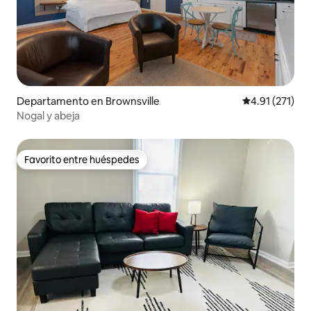
Departamento en Brownsville
Calificación p
4.91 (271)
Nogal y abeja
Favorito entre huéspedes
Favorito entre huéspedes