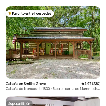
Favorito entre huéspedes
De los mejores en Favorito entre huéspedes
Cabaña en Smiths Grove
Calificación pr
4.97 (230)
Cabaña de troncos de 1830 • 5 acres cerca de Mammoth
Cave
Superanfitrión
Superanfitrión