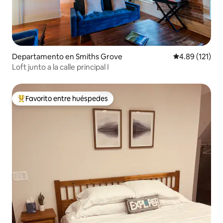
Departamento en Smiths Grove
Calificación p
4.89 (121)
Loft junto a la calle principal I
Favorito entre huéspedes
De los mejores en Favorito entre huéspedes