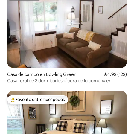
Casa de campo en Bowling Green
Calificación p
4.92 (122)
Casa rural de 3 dormitorios «fuera de lo común» en
Bowling Green
Favorito entre huéspedes
De los mejores en Favorito entre huéspedes