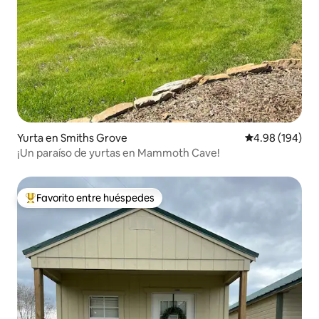
Yurta en Smiths Grove
Calificación pr
4.98 (194)
¡Un paraíso de yurtas en Mammoth Cave!
Favorito entre huéspedes
De los mejores en Favorito entre huéspedes