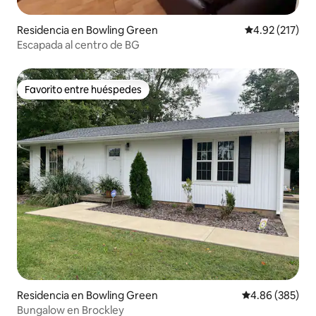
Residencia en Bowling Green
Calificación p
4.92 (217)
Escapada al centro de BG
Favorito entre huéspedes
Favorito entre huéspedes
Residencia en Bowling Green
Calificación pr
4.86 (385)
Bungalow en Brockley