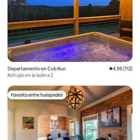
Departamento en Cub Run
Calificación p
4.95 (112)
Refugio en la ladera 2
Favorito entre huéspedes
Favorito entre huéspedes