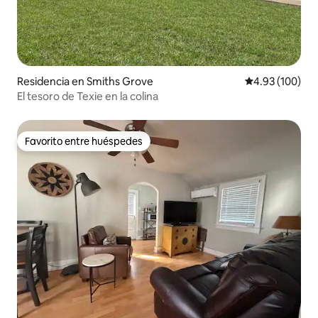
Residencia en Smiths Grove
Calificación pr
4.93 (100)
El tesoro de Texie en la colina
Favorito entre huéspedes
Favorito entre huéspedes