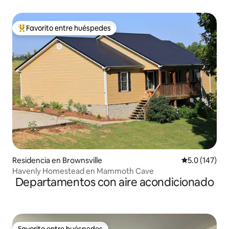
Favorito entre huéspedes
De los mejores en Favorito entre huéspedes
Residencia en Brownsville
Calificación 
5.0 (147)
Havenly Homestead en Mammoth Cave
Departamentos con aire acondicionado
Favorito entre huéspedes