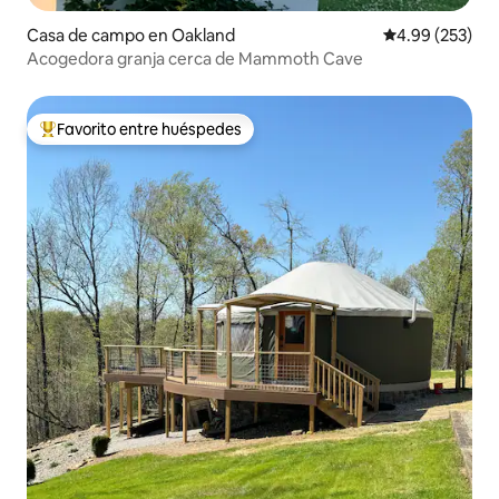
Casa de campo en Oakland
Calificación pr
4.99 (253)
Acogedora granja cerca de Mammoth Cave
Favorito entre huéspedes
De los mejores en Favorito entre huéspedes