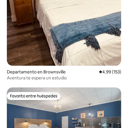
Departamento en Brownsville
Calificación p
4.99 (153)
Aventura te espera un estudio
Favorito entre huéspedes
Favorito entre huéspedes