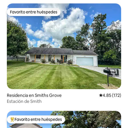
Favorito entre huéspedes
Favorito entre huéspedes
Residencia en Smiths Grove
Calificación p
4.85 (172)
Estación de Smith
Favorito entre huéspedes
De los mejores en Favorito entre huéspedes