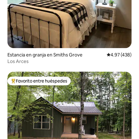
Estancia en granja en Smiths Grove
Calificación pr
4.97 (438)
Los Arces
Favorito entre huéspedes
De los mejores en Favorito entre huéspedes