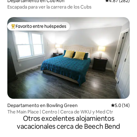
Departamento en Cub Run
Calificación pr
4.87 (282)
Escapada para ver la carrera de los Cubs
Favorito entre huéspedes
De los mejores en Favorito entre huéspedes
Departamento en Bowling Green
Calificación
5.0 (14)
The Main Place | Centro | Cerca de WKU y Med Ctr
Otros excelentes alojamientos
vacacionales cerca de Beech Bend