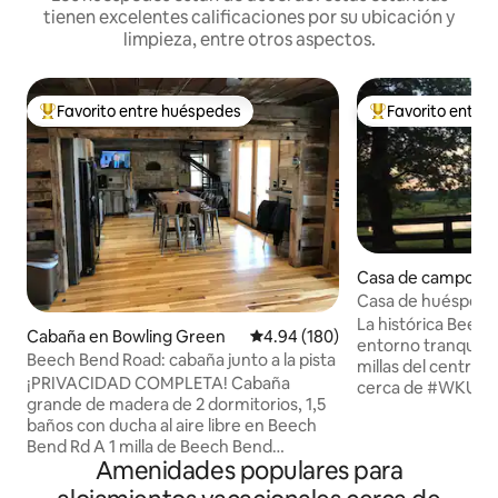
tienen excelentes calificaciones por su ubicación y
limpieza, entre otros aspectos.
Favorito entre huéspedes
Favorito entre
De los mejores en Favorito entre huéspedes
De los mejores en
Casa de campo en
Green
Casa de huéspedes
Beechmont Farm
La histórica Beec
Cabaña en Bowling Green
Calificación promedio: 4.94 de 5
4.94 (180)
entorno tranquilo 
Beech Bend Road: cabaña junto a la pista
millas del centro 
¡PRIVACIDAD COMPLETA! Cabaña
cerca de #WKU y #
grande de madera de 2 dormitorios, 1,5
minutos de #mamm
baños con ducha al aire libre en Beech
de una tranquila v
Bend Rd A 1 milla de Beech Bend
desde la terraza y
Amenidades populares para
Raceway; a 1,5 millas de Kroger y del
mañana o tu coctel
centro de la ciudad, WKU y el Museo
por informarme so