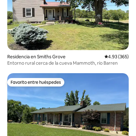
Residencia en Smiths Grove
Calificación pr
4.93 (365)
Entorno rural cerca de la cueva Mammoth, río Barren
Favorito entre huéspedes
Favorito entre huéspedes