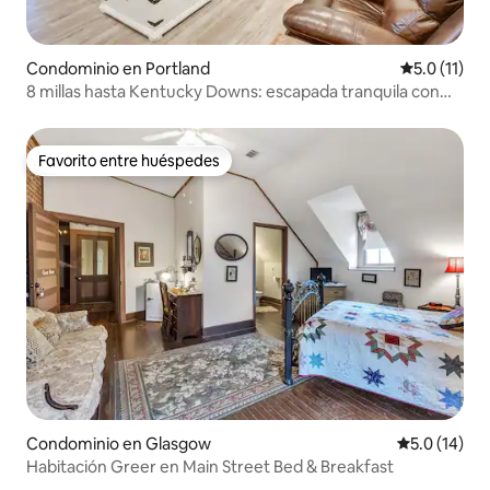
Condominio en Portland
Calificación
5.0 (11)
8 millas hasta Kentucky Downs: escapada tranquila con
patio
Favorito entre huéspedes
Favorito entre huéspedes
Condominio en Glasgow
Calificación
5.0 (14)
Habitación Greer en Main Street Bed & Breakfast