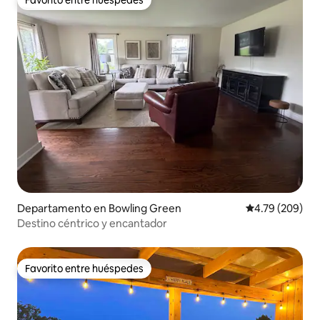
Favorito entre huéspedes
Departamento en Bowling Green
Calificación pr
4.79 (209)
Destino céntrico y encantador
Favorito entre huéspedes
Favorito entre huéspedes