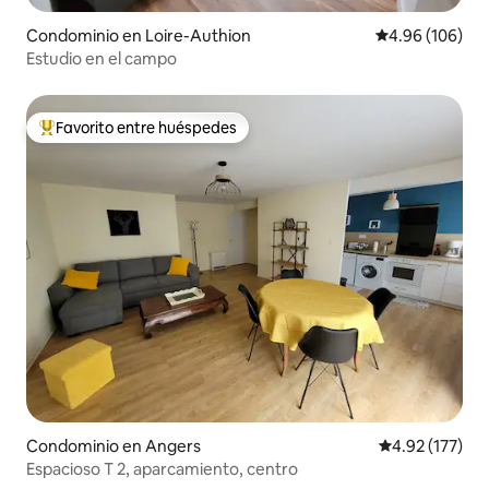
Condominio en Loire-Authion
Calificación pr
4.96 (106)
Estudio en el campo
Favorito entre huéspedes
De los mejores en Favorito entre huéspedes
Condominio en Angers
Calificación p
4.92 (177)
Espacioso T 2, aparcamiento, centro