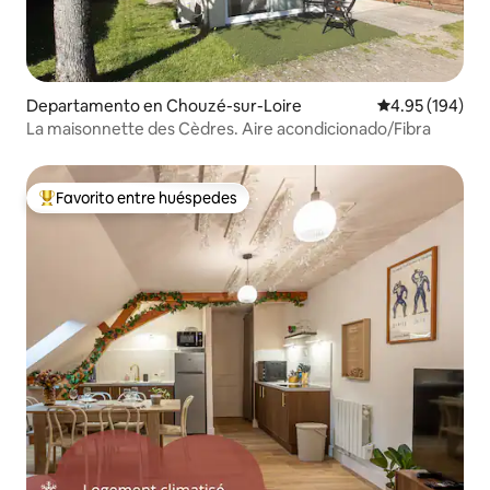
Departamento en Chouzé-sur-Loire
Calificación pr
4.95 (194)
La maisonnette des Cèdres. Aire acondicionado/Fibra
Favorito entre huéspedes
De los mejores en Favorito entre huéspedes