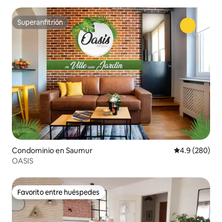
Superanfitrión
Superanfitrión
Condominio en Saumur
Calificación p
4.9 (280)
OASIS
Favorito entre huéspedes
Favorito entre huéspedes