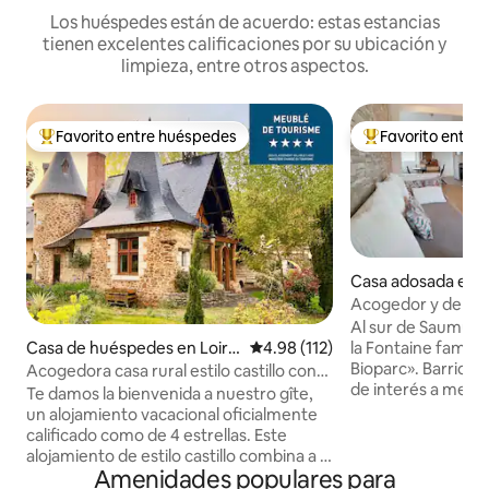
Los huéspedes están de acuerdo: estas estancias
tienen excelentes calificaciones por su ubicación y
limpieza, entre otros aspectos.
Favorito entre huéspedes
Favorito entre
De los mejores en Favorito entre huéspedes
De los mejores en
Casa adosada en 
ontaine
Acogedor y de una
casa, terraza, par
Al sur de Saumur, en el
la Fontaine famosa
Casa de huéspedes en Loire
Calificación promedio: 4.98 de 5
4.98 (112)
Bioparc». Barrio de las
-Authion
Acogedora casa rural estilo castillo con
de interés a meno
vistas al estanque
Te damos la bienvenida a nuestro gîte,
Center Parc (pase d
un alojamiento vacacional oficialmente
viñedos, trogloditas
calificado como de 4 estrellas. Este
Encantadora casa,
alojamiento de estilo castillo combina a la
aparcamiento privado. En el i
Amenidades populares para
perfección el carácter histórico con las