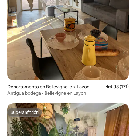
Departamento en Bellevigne-en-Layon
Calificación p
4.93 (171)
Antigua bodega - Bellevigne en Layon
Superanfitrión
Superanfitrión