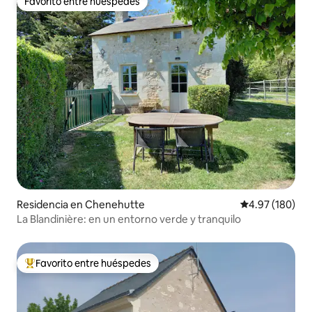
Favorito entre huéspedes
Favorito entre huéspedes
Residencia en Chenehutte
Calificación pr
4.97 (180)
La Blandinière: en un entorno verde y tranquilo
Favorito entre huéspedes
De los mejores en Favorito entre huéspedes