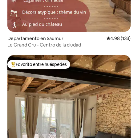
Departamento en Saumur
Calificación p
4.98 (133)
Le Grand Cru - Centro de la ciudad
Favorito entre huéspedes
De los mejores en Favorito entre huéspedes