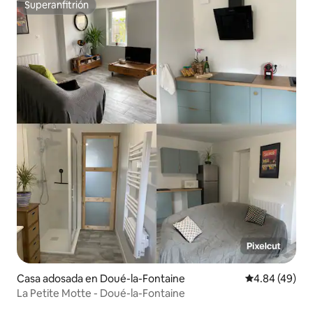
Superanfitrión
Superanfitrión
Casa adosada en Doué-la-Fontaine
Calificación p
4.84 (49)
La Petite Motte - Doué-la-Fontaine