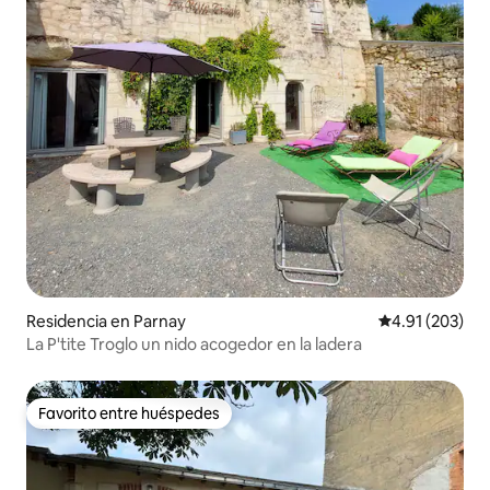
Residencia en Parnay
Calificación p
4.91 (203)
La P'tite Troglo un nido acogedor en la ladera
Favorito entre huéspedes
Favorito entre huéspedes