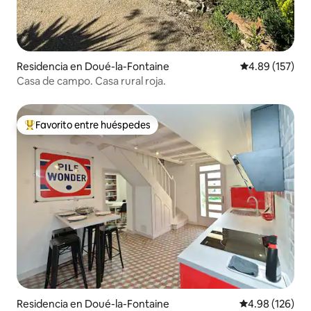
Residencia en Doué-la-Fontaine
Calificación p
4.89 (157)
Casa de campo. Casa rural roja.
Favorito entre huéspedes
De los mejores en Favorito entre huéspedes
Residencia en Doué-la-Fontaine
Calificación pr
4.98 (126)