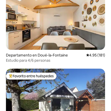
Departamento en Doué-la-Fontaine
Calificación p
4.95 (181)
Estudio para 4/6 personas
Favorito entre huéspedes
De los mejores en Favorito entre huéspedes