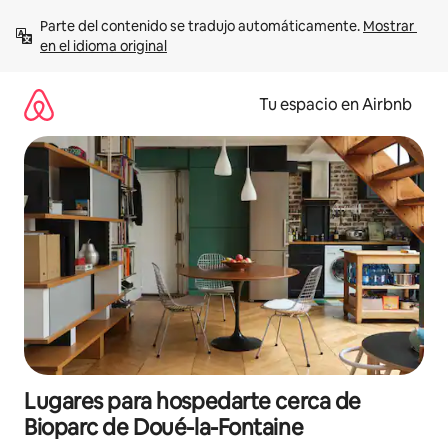
Ir
Parte del contenido se tradujo automáticamente. 
Mostrar 
al
en el idioma original
contenido
Tu espacio en Airbnb
Lugares para hospedarte cerca de
Bioparc de Doué-la-Fontaine