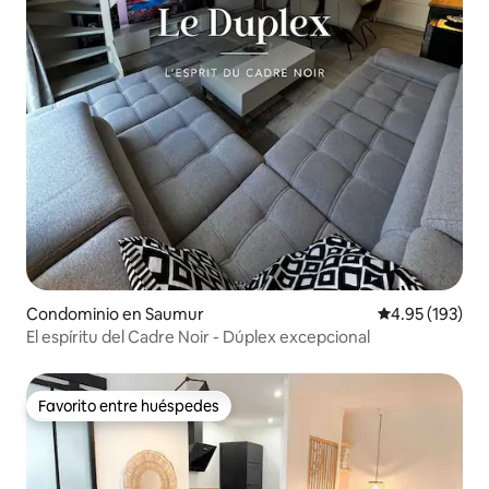
Condominio en Saumur
Calificación p
4.95 (193)
El espíritu del Cadre Noir - Dúplex excepcional
Favorito entre huéspedes
Favorito entre huéspedes