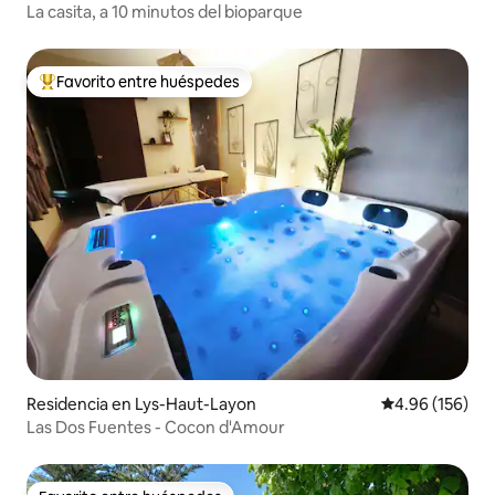
La casita, a 10 minutos del bioparque
Favorito entre huéspedes
De los mejores en Favorito entre huéspedes
Residencia en Lys-Haut-Layon
Calificación pr
4.96 (156)
Las Dos Fuentes - Cocon d'Amour