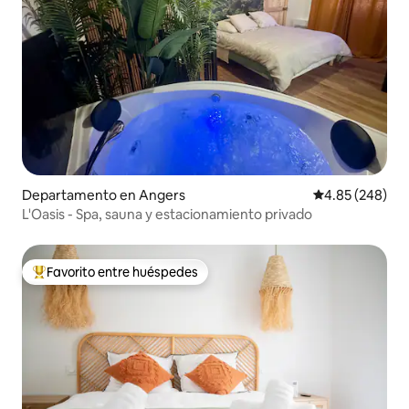
Departamento en Angers
Calificación pr
4.85 (248)
L'Oasis - Spa, sauna y estacionamiento privado
Favorito entre huéspedes
De los mejores en Favorito entre huéspedes