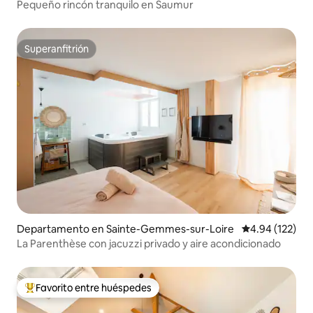
Pequeño rincón tranquilo en Saumur
Superanfitrión
Superanfitrión
Departamento en Sainte-Gemmes-sur-Loire
Calificación p
4.94 (122)
La Parenthèse con jacuzzi privado y aire acondicionado
Favorito entre huéspedes
De los mejores en Favorito entre huéspedes