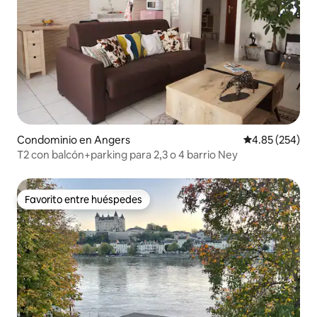
Condominio en Angers
Calificación pr
4.85 (254)
T2 con balcón+parking para 2,3 o 4 barrio Ney
Favorito entre huéspedes
Favorito entre huéspedes