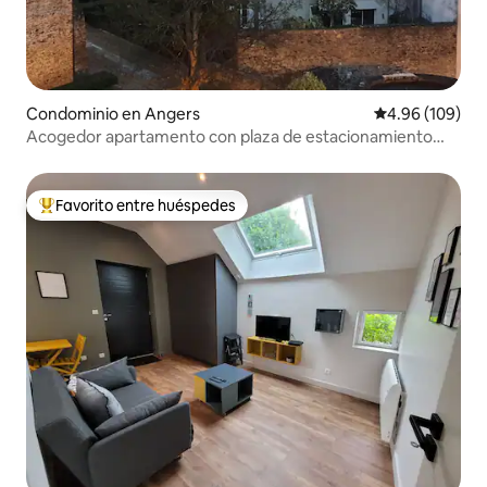
Condominio en Angers
Calificación pr
4.96 (109)
Acogedor apartamento con plaza de estacionamiento
subterráneo
Favorito entre huéspedes
De los mejores en Favorito entre huéspedes