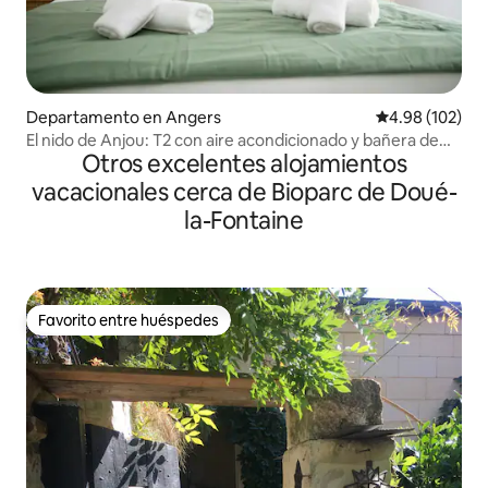
Departamento en Angers
Calificación pr
4.98 (102)
El nido de Anjou: T2 con aire acondicionado y bañera de
Otros excelentes alojamientos
hidromasaje
vacacionales cerca de Bioparc de Doué-
la-Fontaine
Favorito entre huéspedes
Favorito entre huéspedes