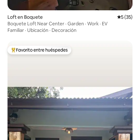
Loft en Boquete
Calificaci
5 (35)
Boquete Loft Near Center · Garden · Work · EV
Familiar
·
Ubicación
·
Decoración
Favorito entre huéspedes
De los mejores en Favorito entre huéspedes