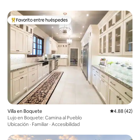
Favorito entre huéspedes
De los mejores en Favorito entre huéspedes
Villa en Boquete
Calificación 
4.88 (42)
Lujo en Boquete: Camina al Pueblo
Ubicación
·
Familiar
·
Accesibilidad