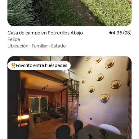
Casa de campo en Potrerillos Abajo
Calificación p
4.96 (28)
Felipe
Ubicación
·
Familiar
·
Estado
Favorito entre huéspedes
De los mejores en Favorito entre huéspedes