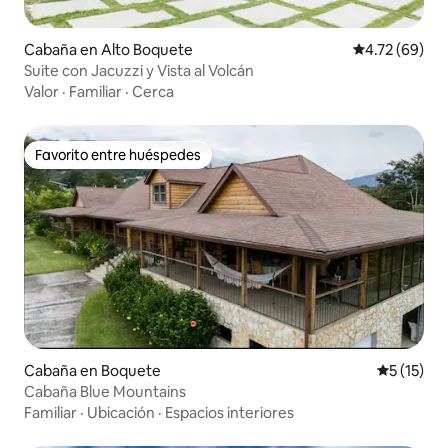
Cabaña en Alto Boquete
Calificación 
4.72 (69)
Suite con Jacuzzi y Vista al Volcán
Valor
·
Familiar
·
Cerca
Favorito entre huéspedes
Favorito entre huéspedes
Cabaña en Boquete
Calificaci
5 (15)
Cabaña Blue Mountains
Familiar
·
Ubicación
·
Espacios interiores