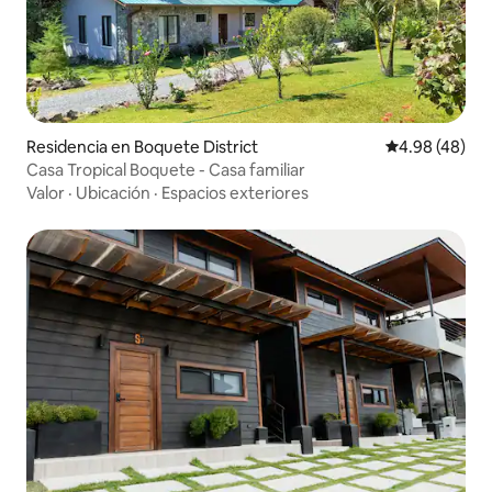
Residencia en Boquete District
Calificación p
4.98 (48)
Casa Tropical Boquete - Casa familiar
Valor
·
Ubicación
·
Espacios exteriores