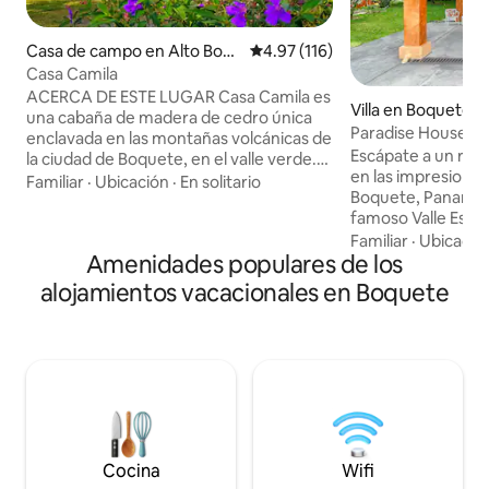
Casa de campo en Alto Boq
Calificación promedio: 4.97 de 5
4.97 (116)
uete
Casa Camila
ACERCA DE ESTE LUGAR Casa Camila es
Villa en Boquete
una cabaña de madera de cedro única
Paradise House, B
enclavada en las montañas volcánicas de
observación de ave
Escápate a un ref
la ciudad de Boquete, en el valle verde.
en las impresiona
Ubicada en un grupo de 4 cabañas. La
Familiar
·
Ubicación
·
En solitario
Boquete, Panamá,
casa está rodeada de abundante
famoso Valle Esco
naturaleza y jardines con muchas
de exuberantes pai
Familiar
·
Ubicació
plantas y flores locales. Estamos
Amenidades populares de los
vistas panorámicas
ubicados a 4 minutos en coche del
sonidos de la natur
centro de la ciudad, donde puedes
alojamientos vacacionales en Boquete
los encantadores 
encontrar parques, excursiones, rutas
de senderismo, pl
de senderismo y una excelente
pintorescas casca
gastronomía. Previa solicitud, podemos
de distancia. Ubicado en el corazón de
organizar excursiones, traslados
Boquete, este apa
privados, transporte y servicio de
acceso a mercados
catering antes de tu llegada.
encanto y lugares 
Cocina
Wifi