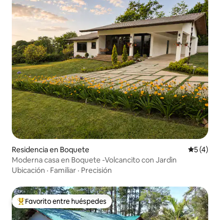
Residencia en Boquete
Calificac
5 (4)
Moderna casa en Boquete -Volcancito con Jardìn
Ubicación
·
Familiar
·
Precisión
Favorito entre huéspedes
De los mejores en Favorito entre huéspedes