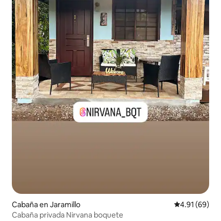
Cabaña en Jaramillo
Calificación 
4.91 (69)
Cabaña privada Nirvana boquete