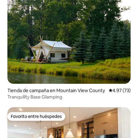
Tienda de campaña en Mountain View County
Calificación 
4.97 (73)
Tranquility Base Glamping
Favorito entre huéspedes
Favorito entre huéspedes