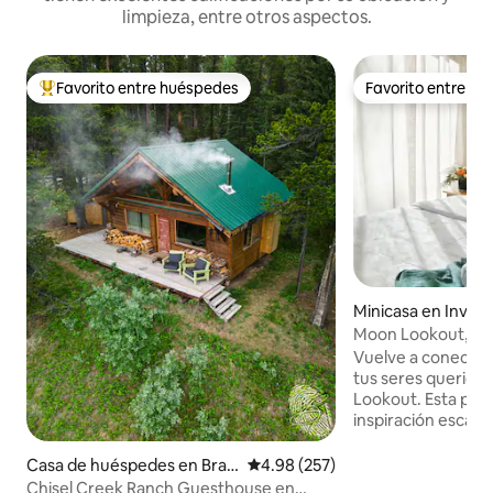
limpieza, entre otros aspectos.
Favorito entre huéspedes
Favorito entre h
De los mejores en Favorito entre huéspedes
Favorito entre h
Minicasa en Inve
Moon Lookout, mi
con vistas
Vuelve a conectart
tus seres querido
Lookout. Esta pequeña casa de
inspiración escan
2 acres, rodeada 
bosques. Este es el
Casa de huéspedes en Brag
Calificación promedio: 4.98 de 5
4.98 (257)
escapar de la rutin
g Creek
Chisel Creek Ranch Guesthouse en