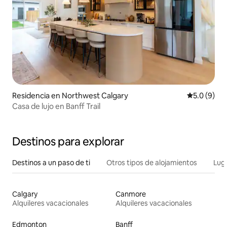
Residencia en Northwest Calgary
Calificació
5.0 (9)
Casa de lujo en Banff Trail
Destinos para explorar
Destinos a un paso de ti
Otros tipos de alojamientos
Lug
Calgary
Canmore
Alquileres vacacionales
Alquileres vacacionales
Edmonton
Banff