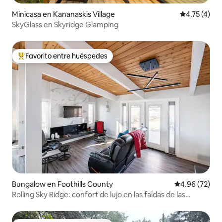
Minicasa en Kananaskis Village
Calificación
4.75 (4)
SkyGlass en Skyridge Glamping
Favorito entre huéspedes
De los mejores en Favorito entre huéspedes
Bungalow en Foothills County
Calificación p
4.96 (72)
Rolling Sky Ridge: confort de lujo en las faldas de las
montañas