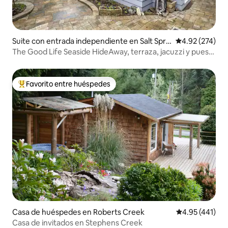
Suite con entrada independiente en Salt Spri
Calificación pr
4.92 (274)
ng Island
The Good Life Seaside HideAway, terraza, jacuzzi y puesta
de sol
Favorito entre huéspedes
De los mejores en Favorito entre huéspedes
Casa de huéspedes en Roberts Creek
Calificación p
4.95 (441)
Casa de invitados en Stephens Creek