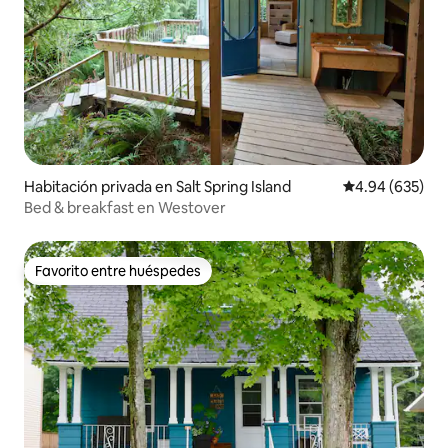
Habitación privada en Salt Spring Island
Calificación pr
4.94 (635)
Bed & breakfast en Westover
Favorito entre huéspedes
Favorito entre huéspedes