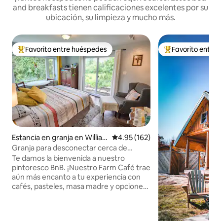
and breakfasts tienen calificaciones excelentes por su
ubicación, su limpieza y mucho más.
Favorito entre huéspedes
Favorito entre
De los mejores en Favorito entre huéspedes
De los mejores en
Estancia en granja en Willia
Calificación promedio: 4.95 de 5
4.95 (162)
mstown
Granja para desconectar cerca de
Cornualles
Te damos la bienvenida a nuestro
pintoresco BnB. ¡Nuestro Farm Café trae
aún más encanto a tu experiencia con
cafés, pasteles, masa madre y opciones
de comida locales y artesanales! TEN EN
CUENTA que los días en que la cafetería
está cerrada, tu desayuno y comidas