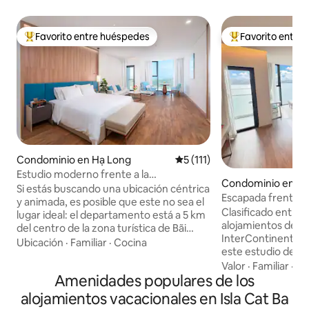
Favorito entre huéspedes
Favorito entre
De los mejores en Favorito entre huéspedes
De los mejores en
Condominio en Hạ Long
Calificación promedio: 5 de 
5 (111)
Estudio moderno frente a la
Condominio en Hạ
playa•Bañera•Totalmente equipado
Si estás buscando una ubicación céntrica
Escapada frente a 
y animada, es posible que este no sea el
playa•Impresionan
Clasificado entre 
lugar ideal: el departamento está a 5 km
mar•Netflix
alojamientos de Airbnb Ubicado
del centro de la zona turística de Bãi
InterContinental 
Cháy y a 12 km del centro de la ciudad de
Ubicación
·
Familiar
·
Cocina
este estudio de 4
Hạ Long, con pocos servicios en las
amueblado ofrece
Valor
·
Familiar
·
Ca
inmediaciones y cortes de electricidad
Amenidades populares de los
vista al mar de la
ocasionales y breves en la temporada de
el piso superior. D
calor. Pero si valoras la tranquilidad y el
alojamientos vacacionales en Isla Cat Ba
completos a una ta
aire fresco del mar, es una opción