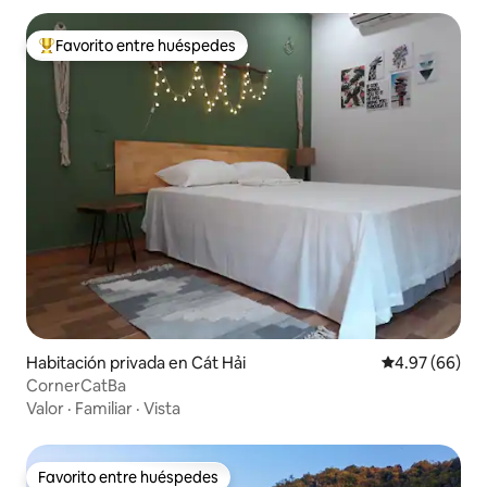
Favorito entre huéspedes
De los mejores en Favorito entre huéspedes
Habitación privada en Cát Hải
Calificación p
4.97 (66)
CornerCatBa
Valor
·
Familiar
·
Vista
Favorito entre huéspedes
Favorito entre huéspedes