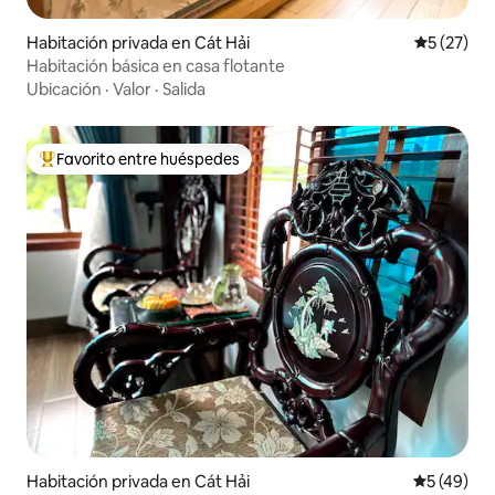
Habitación privada en Cát Hải
Calificaci
5 (27)
Habitación básica en casa flotante
Ubicación
·
Valor
·
Salida
Favorito entre huéspedes
De los mejores en Favorito entre huéspedes
Habitación privada en Cát Hải
Calificaci
5 (49)