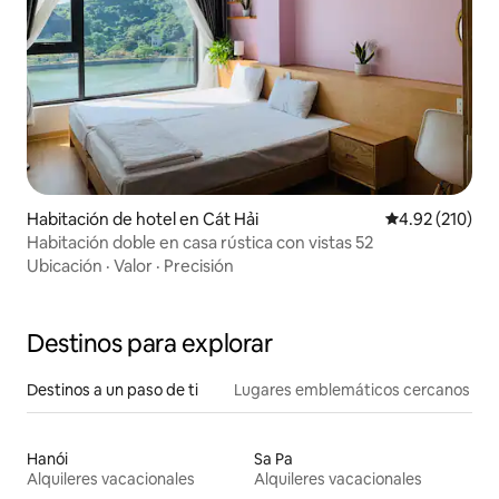
Habitación de hotel en Cát Hải
Calificación p
4.92 (210)
Habitación doble en casa rústica con vistas 52
Ubicación
·
Valor
·
Precisión
Destinos para explorar
Destinos a un paso de ti
Lugares emblemáticos cercanos
Hanói
Sa Pa
Alquileres vacacionales
Alquileres vacacionales