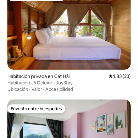
Habitación privada en Cát Hải
Calificación 
4.83 (23)
Habitación J5 Deluxe - JoyStay
Ubicación
·
Valor
·
Accesibilidad
Favorito entre huéspedes
Favorito entre huéspedes