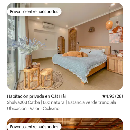
Favorito entre huéspedes
Favorito entre huéspedes
Habitación privada en Cát Hải
Calificación p
4.93 (28)
Shalva203 Catba | Luz natural | Estancia verde tranquila
Ubicación
·
Valor
·
Ciclismo
Favorito entre huéspedes
Favorito entre huéspedes