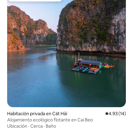
Habitación privada en Cát Hải
Calificación 
4.93 (14)
Alojamiento ecológico flotante en Cai Beo
Ubicación
·
Cerca
·
Baño