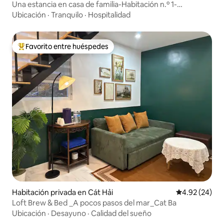
Una estancia en casa de familia-Habitación n.º 1-
Hospédate con una familia local
Ubicación
·
Tranquilo
·
Hospitalidad
Favorito entre huéspedes
De los mejores en Favorito entre huéspedes
Habitación privada en Cát Hải
Calificación p
4.92 (24)
Loft Brew & Bed _A pocos pasos del mar_Cat Ba
Ubicación
·
Desayuno
·
Calidad del sueño