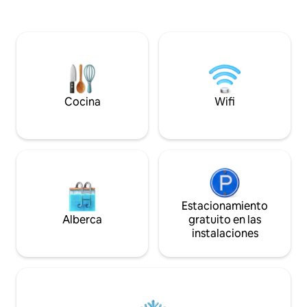
huéspedes que se 
perfecta: justo en la costa, cerca de los
perfectamente ub
puertos de cruceros, en un edificio
playa. Nota: La albe
moderno con piscina, gimnasio, spa y
gimnasio, el spa y
restaurante (con cargo adicional). El
disponibles por un
departamento está limpio, es elegante y
administrados por 
te daré la bienvenida con calidez y
Carte. Los boleto
atención.
en la recepción a t
Cocina
Wifi
Apartamento con l
Estacionamiento
Alberca
gratuito en las
instalaciones