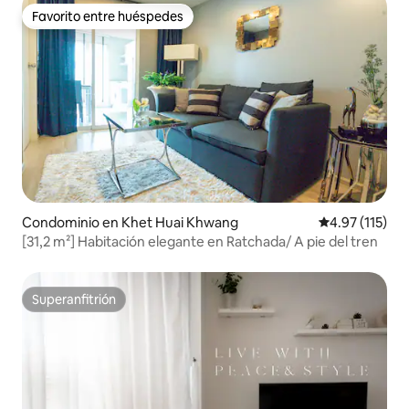
Estación de autobuses Pattaya East +4
Favorito entre huéspedes
Favorito entre huéspedes
Condominio en Khet Huai Khwang
Calificación p
4.97 (115)
[31,2 m²] Habitación elegante en Ratchada/ A pie del tren
Superanfitrión
Superanfitrión