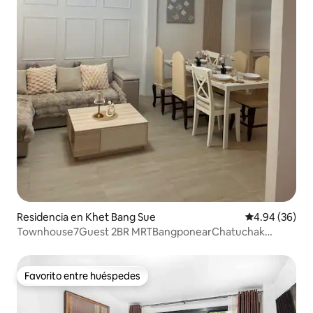
Residencia en Khet Bang Sue
Calificación p
4.94 (36)
Townhouse7Guest 2BR MRTBangponearChatuchak
Market
Favorito entre huéspedes
Favorito entre huéspedes