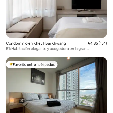
Condominio en Khet Huai Khwang
Calificación p
4.85 (154)
R1/Habitación elegante y acogedora en la gran
ciudad@Ratchada/a pie del tren
Favorito entre huéspedes
De los mejores en Favorito entre huéspedes