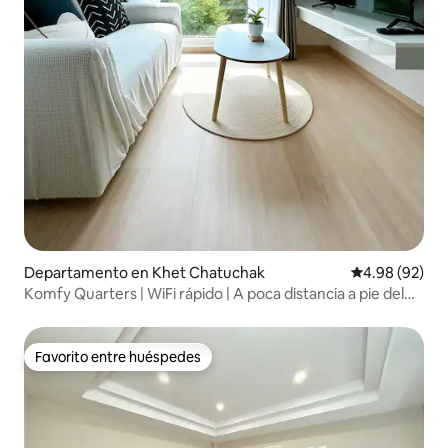
Departamento en Khet Chatuchak
Calificación p
4.98 (92)
Komfy Quarters | WiFi rápido | A poca distancia a pie del
BTS
Favorito entre huéspedes
Favorito entre huéspedes