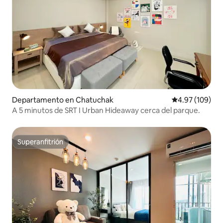
Departamento en Chatuchak
Calificación pr
4.97 (109)
A 5 minutos de SRT I Urban Hideaway cerca del parque.
Superanfitrión
Superanfitrión