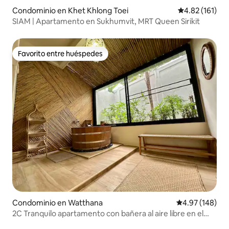
Condominio en Khet Khlong Toei
Calificación p
4.82 (161)
SIAM | Apartamento en Sukhumvit, MRT Queen Sirikit
Favorito entre huéspedes
Favorito entre huéspedes
Condominio en Watthana
Calificación pr
4.97 (148)
2C Tranquilo apartamento con bañera al aire libre en el
corazón de BKK