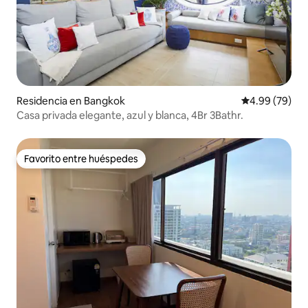
Residencia en Bangkok
Calificación p
4.99 (79)
Casa privada elegante, azul y blanca, 4Br 3Bathr.
Favorito entre huéspedes
Favorito entre huéspedes