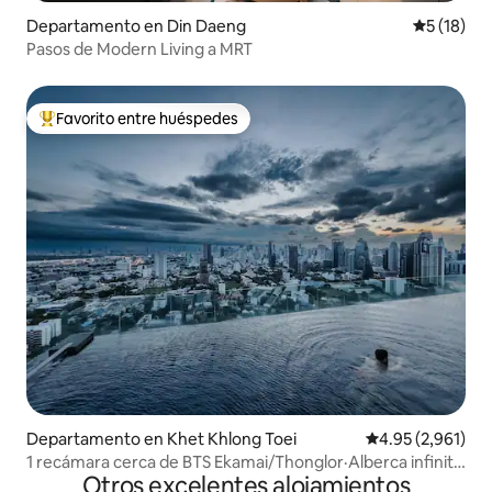
Departamento en Din Daeng
Calificaci
5 (18)
Pasos de Modern Living a MRT
Favorito entre huéspedes
De los mejores en Favorito entre huéspedes
Departamento en Khet Khlong Toei
Calificación pro
4.95 (2,961)
1 recámara cerca de BTS Ekamai/Thonglor·Alberca infinita
Otros excelentes alojamientos
en la azotea