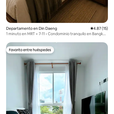
Departamento en Din Daeng
Calificación 
4.87 (15)
1 minuto en MRT + 7-11 • Condominio tranquilo en Bangkok
• Alberca/Gimnasio
Favorito entre huéspedes
Favorito entre huéspedes