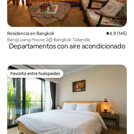
Residencia en Bangkok
Calificación 
4.9 (145)
BangLuang House 2@ Bangkok Tailandia
Departamentos con aire acondicionado
Favorito entre huéspedes
Favorito entre huéspedes