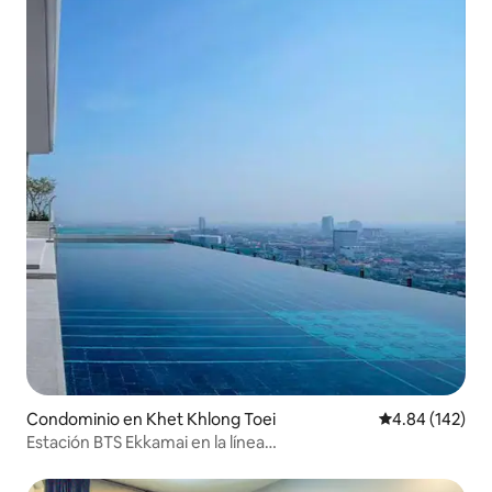
Condominio en Khet Khlong Toei
Calificación pr
4.84 (142)
Estación BTS Ekkamai en la línea
Sukhumvit.Departamento de lujo / Piscina infinita en el
piso 32 / Gran centro comercial y supermercado /