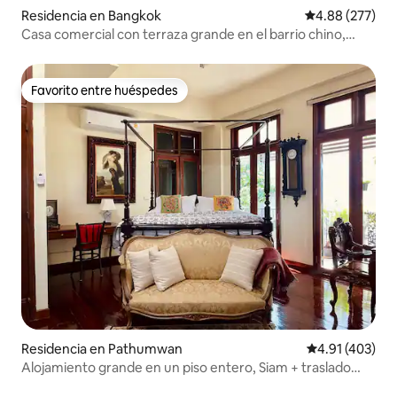
Residencia en Bangkok
Calificación pr
4.88 (277)
Casa comercial con terraza grande en el barrio chino,
BaanYok
Favorito entre huéspedes
Favorito entre huéspedes
Residencia en Pathumwan
Calificación p
4.91 (403)
Alojamiento grande en un piso entero, Siam + traslado
gratuito desde el aeropuerto