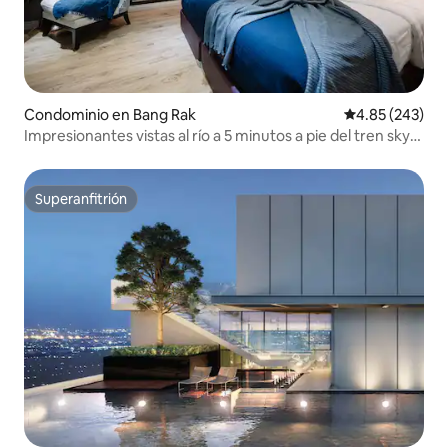
Condominio en Bang Rak
Calificación pr
4.85 (243)
Impresionantes vistas al río a 5 minutos a pie del tren sky
bar
Superanfitrión
Superanfitrión