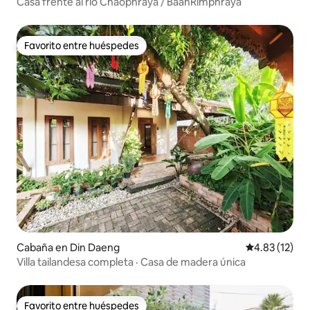
Casa frente al río Chaophraya / BaanRimphraya
Favorito entre huéspedes
Favorito entre huéspedes
Cabaña en Din Daeng
Calificación 
4.83 (12)
Villa tailandesa completa · Casa de madera única
Favorito entre huéspedes