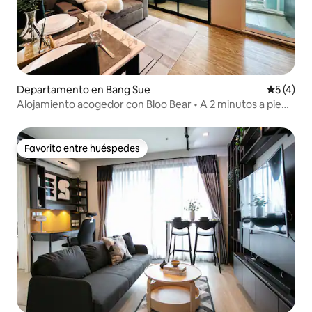
Departamento en Bang Sue
Calificac
5 (4)
Alojamiento acogedor con Bloo Bear • A 2 minutos a pie
del MRT
Favorito entre huéspedes
Favorito entre huéspedes