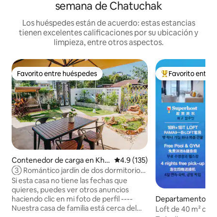
semana de Chatuchak
Los huéspedes están de acuerdo: estas estancias
tienen excelentes calificaciones por su ubicación y
limpieza, entre otros aspectos.
Favorito entre huéspedes
Favorito entre
Favorito entre huéspedes
De los mejores en
Contenedor de carga en Khe
Calificación promedio: 4.9 de 5
4.9 (135)
t Bang Phlat
③ Romántico jardín de dos dormitorios,
patio privado, disfrute de unas buenas
Si esta casa no tiene las fechas que
vacaciones, cerca de MRT
quieres, puedes ver otros anuncios
Departamento en 
haciendo clic en mi foto de perfil ----
wang
Nuestra casa de familia está cerca del
Loft de 40 m² con 