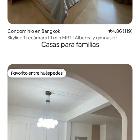
Condominio en Bangkok
Calificación p
4.86 (119)
Skyline 1 recámara I 1 min MRT I Alberca y gimnasio I
Casas para familias
Recogida en el aeropuerto
Favorito entre huéspedes
Favorito entre huéspedes