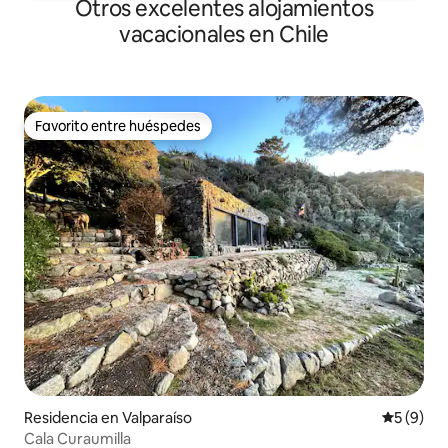
Otros excelentes alojamientos
vacacionales en Chile
Favorito entre huéspedes
Favorito entre huéspedes
Residencia en Valparaíso
Calificac
5 (9)
Cala Curaumilla