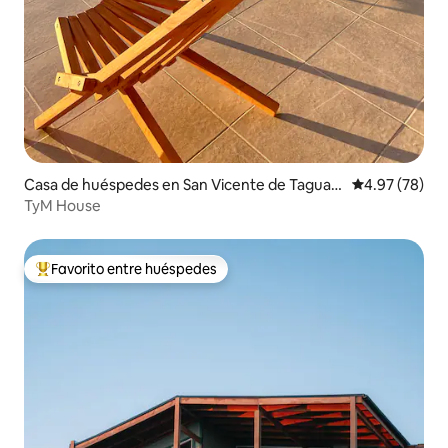
Casa de huéspedes en San Vicente de Tagua T
Calificación p
4.97 (78)
agua
TyM House
Favorito entre huéspedes
De los mejores en Favorito entre huéspedes