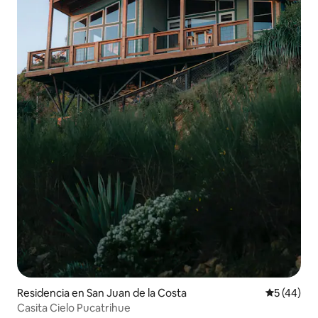
Residencia en San Juan de la Costa
Calificaci
5 (44)
Casita Cielo Pucatrihue