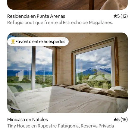
Residencia en Punta Arenas
Calificaci
5 (12)
Refugio boutique frente al Estrecho de Magallanes.
Favorito entre huéspedes
De los mejores en Favorito entre huéspedes
Minicasa en Natales
Calificaci
5 (15)
Tiny House en Rupestre Patagonia, Reserva Privada