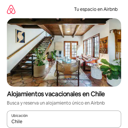
Ir
al
Tu espacio en Airbnb
contenido
Alojamientos vacacionales en Chile
Busca y reserva un alojamiento único en Airbnb
Ubicación
Cuando los resultados estén disponibles, podrás navegar usando l