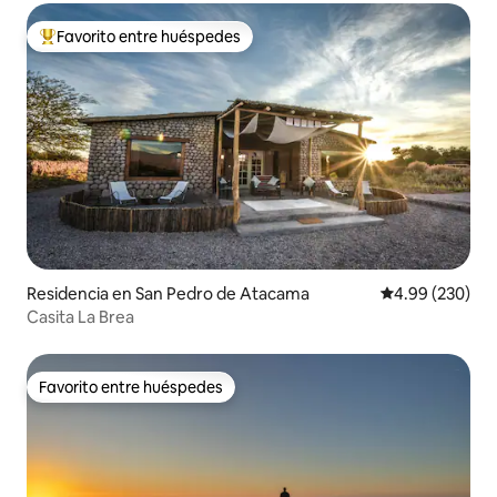
Favorito entre huéspedes
De los mejores en Favorito entre huéspedes
Residencia en San Pedro de Atacama
Calificación pr
4.99 (230)
Casita La Brea
Favorito entre huéspedes
Favorito entre huéspedes