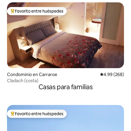
Favorito entre huéspedes
De los mejores en Favorito entre huéspedes
Condominio en Carraroe
Calificación pr
4.99 (268)
Cladach (costa)
Casas para familias
Favorito entre huéspedes
De los mejores en Favorito entre huéspedes