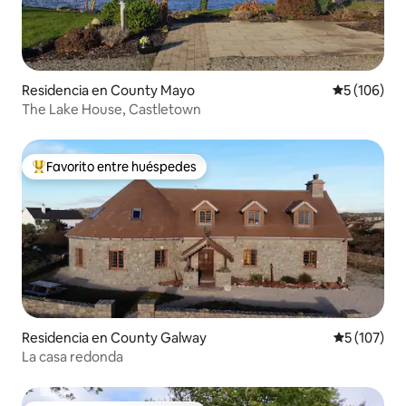
Residencia en County Mayo
Calificació
5 (106)
The Lake House, Castletown
Favorito entre huéspedes
De los mejores en Favorito entre huéspedes
Residencia en County Galway
Calificació
5 (107)
La casa redonda