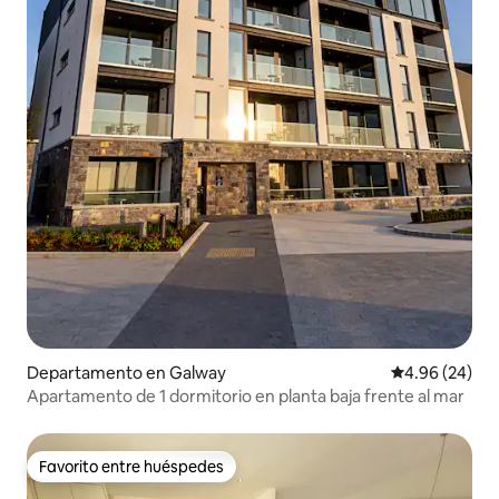
Departamento en Galway
Calificación p
4.96 (24)
Apartamento de 1 dormitorio en planta baja frente al mar
Favorito entre huéspedes
Favorito entre huéspedes