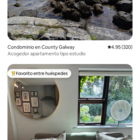
Condominio en County Galway
Calificación pr
4.95 (320)
Acogedor apartamento tipo estudio
Favorito entre huéspedes
De los mejores en Favorito entre huéspedes