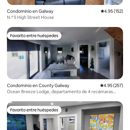
Condominio en Galway
Calificación p
4.95 (152)
N.º 5 High Street House
Favorito entre huéspedes
Favorito entre huéspedes
Condominio en County Galway
Calificación pr
4.95 (257)
Ocean Breeze Lodge, departamento de 4 recámaras
(construcción nueva de 2024)
Favorito entre huéspedes
Favorito entre huéspedes