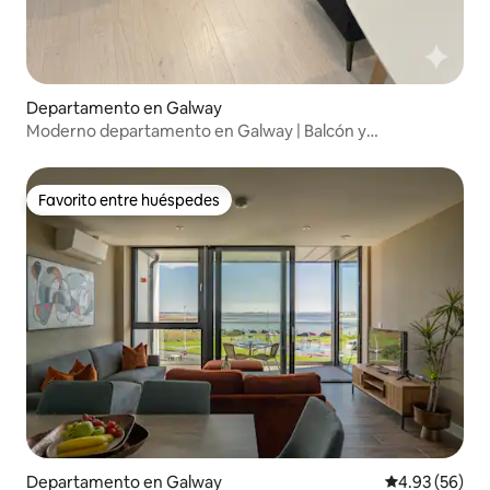
Departamento en Galway
Moderno departamento en Galway | Balcón y
estacionamiento • Capacidad para 5 personas
Favorito entre huéspedes
Favorito entre huéspedes
Departamento en Galway
Calificación p
4.93 (56)