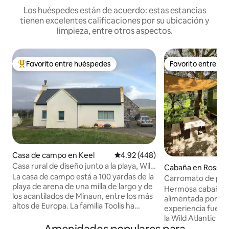
Los huéspedes están de acuerdo: estas estancias
tienen excelentes calificaciones por su ubicación y
limpieza, entre otros aspectos.
Favorito entre huéspedes
Favorito entre h
De los mejores en Favorito entre huéspedes
Favorito entre h
Casa de campo en Keel
Calificación promedio: 4.92 de 5
4.92 (448)
Casa rural de diseño junto a la playa, Wild
Cabaña en Rosscah
Atlantic Way
La casa de campo está a 100 yardas de la
Carromato de past
playa de arena de una milla de largo y de
silvestre
Hermosa cabaña d
los acantilados de Minaun, entre los más
alimentada por ene
altos de Europa. La familia Toolis ha
experiencia fuera d
vivido aquí durante más de 400 años. El
la Wild Atlantic Wa
pueblo de piedra desierto de Dookinella
cultivo de Connem