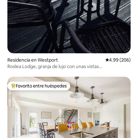
Residencia en Westport
Calificación pr
4.99 (206)
Roslea Lodge, granja de lujo con unas vistas
impresionantes
Favorito entre huéspedes
De los mejores en Favorito entre huéspedes