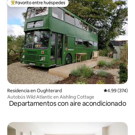
Favorito entre huéspedes
De los mejores en Favorito entre huéspedes
Residencia en Oughterard
Calificación pr
4.99 (374)
Autobús Wild Atlantic en Aishling Cottage
Departamentos con aire acondicionado