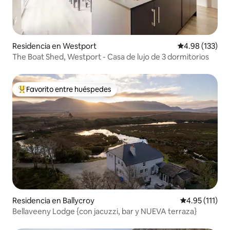
Residencia en Westport
Calificación p
4.98 (133)
The Boat Shed, Westport - Casa de lujo de 3 dormitorios
Favorito entre huéspedes
De los mejores en Favorito entre huéspedes
Residencia en Ballycroy
Calificación p
4.95 (111)
Bellaveeny Lodge {con jacuzzi, bar y NUEVA terraza}