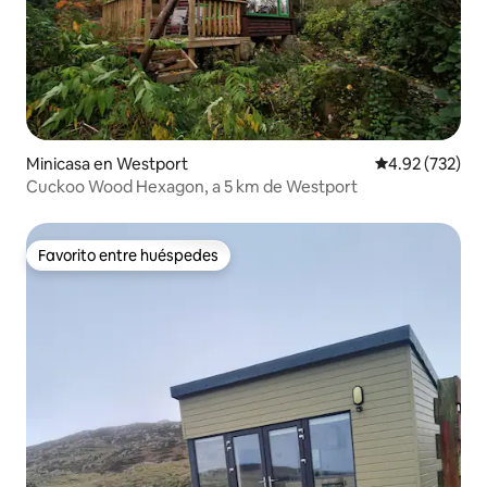
Minicasa en Westport
Calificación pr
4.92 (732)
Cuckoo Wood Hexagon, a 5 km de Westport
Favorito entre huéspedes
Favorito entre huéspedes