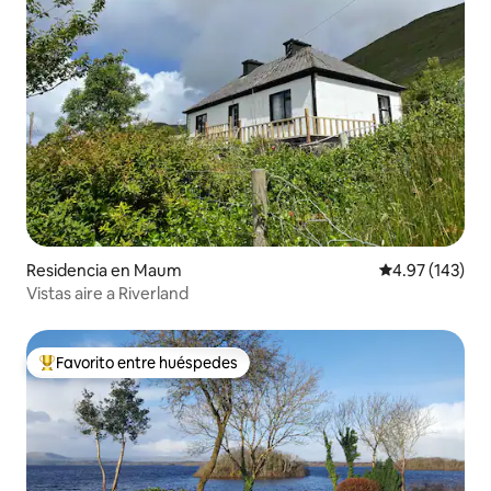
Residencia en Maum
Calificación p
4.97 (143)
Vistas aire a Riverland
Favorito entre huéspedes
De los mejores en Favorito entre huéspedes