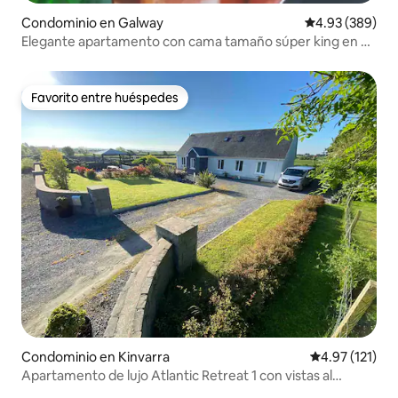
Condominio en Galway
Calificación pr
4.93 (389)
Elegante apartamento con cama tamaño súper king en el
altillo.
Favorito entre huéspedes
Favorito entre huéspedes
Condominio en Kinvarra
Calificación p
4.97 (121)
Apartamento de lujo Atlantic Retreat 1 con vistas al
Burren