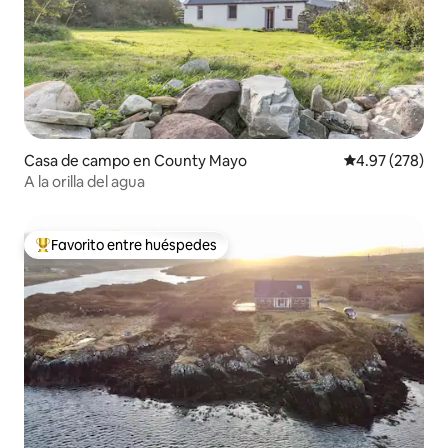
Casa de campo en County Mayo
Calificación pr
4.97 (278)
A la orilla del agua
Favorito entre huéspedes
De los mejores en Favorito entre huéspedes