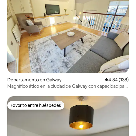
Departamento en Galway
Calificación pr
4.84 (138)
Magnífico ático en la ciudad de Galway con capacidad para
5 personas
Favorito entre huéspedes
Favorito entre huéspedes