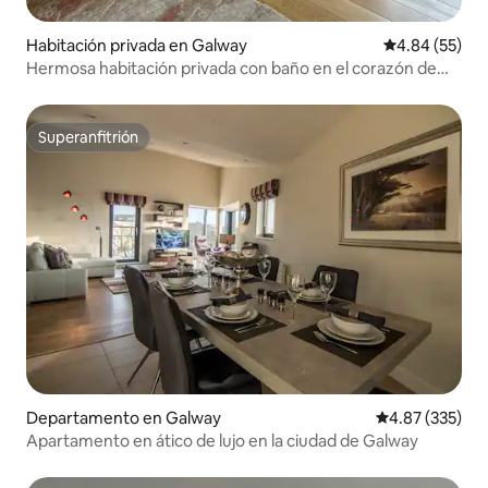
Habitación privada en Galway
Calificación p
4.84 (55)
Hermosa habitación privada con baño en el corazón de
Galway
Superanfitrión
Superanfitrión
Departamento en Galway
Calificación pr
4.87 (335)
Apartamento en ático de lujo en la ciudad de Galway