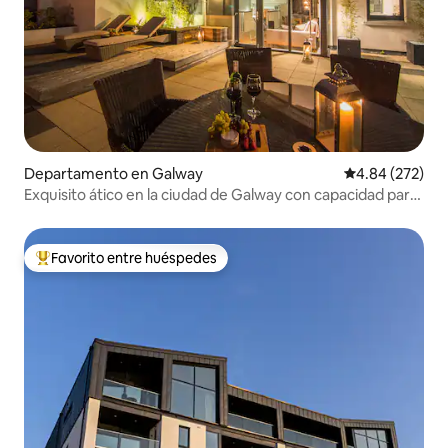
Departamento en Galway
Calificación pr
4.84 (272)
Exquisito ático en la ciudad de Galway con capacidad para
7 personas
Favorito entre huéspedes
De los mejores en Favorito entre huéspedes