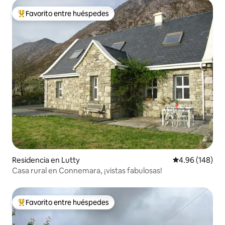
Favorito entre huéspedes
De los mejores en Favorito entre huéspedes
Residencia en Lutty
Calificación pr
4.96 (148)
Casa rural en Connemara, ¡vistas fabulosas!
Favorito entre huéspedes
De los mejores en Favorito entre huéspedes