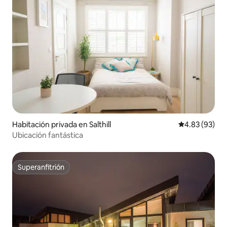
Habitación privada en Salthill
Calificación p
4.83 (93)
Ubicación fantástica
Superanfitrión
Superanfitrión