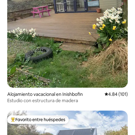
Alojamiento vacacional en Inishbofin
Calificación p
4.84 (101)
Estudio con estructura de madera
Favorito entre huéspedes
De los mejores en Favorito entre huéspedes