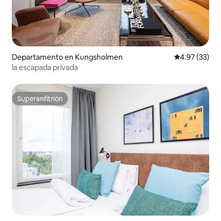
Departamento en Kungsholmen
Calificación 
4.97 (33)
la escapada privada
Superanfitrión
Superanfitrión