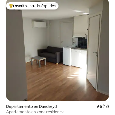
Favorito entre huéspedes
De los mejores en Favorito entre huéspedes
Departamento en Danderyd
Calificaci
5 (13)
Apartamento en zona residencial