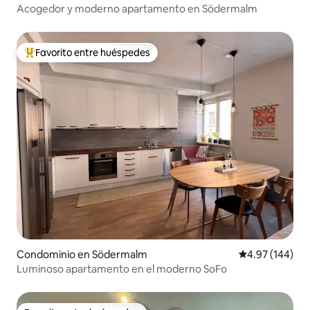
Acogedor y moderno apartamento en Södermalm
Favorito entre huéspedes
De los mejores en Favorito entre huéspedes
Condominio en Södermalm
Calificación pr
4.97 (144)
Luminoso apartamento en el moderno SoFo