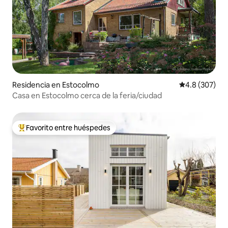
Residencia en Estocolmo
Calificación p
4.8 (307)
Casa en Estocolmo cerca de la feria/ciudad
Favorito entre huéspedes
De los mejores en Favorito entre huéspedes