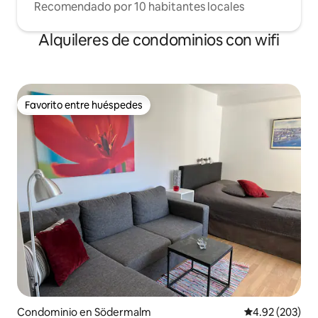
Recomendado por 10 habitantes locales
Alquileres de condominios con wifi
Favorito entre huéspedes
Favorito entre huéspedes
Condominio en Södermalm
Calificación pr
4.92 (203)