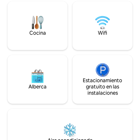
minutos en coche. Si no tienes coche,
puedes preparar 
puedes desplazarte cómodamente en
casera en una coci
autobús. También puedes reservar aquí
fácil moverse por
entrenamiento personal o yoga durante
cerca del Mall of S
tu estancia. Bienvenido a la idílica Gudö.
Arena.
¡Bienvenido a Villa Granskugga!
Cocina
Wifi
Estacionamiento
Alberca
gratuito en las
instalaciones