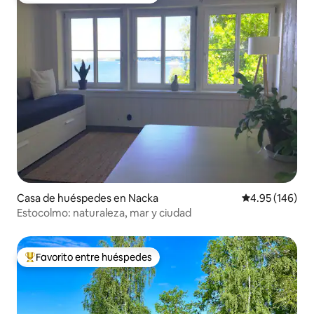
Casa de huéspedes en Nacka
Calificación pr
4.95 (146)
Estocolmo: naturaleza, mar y ciudad
Favorito entre huéspedes
De los mejores en Favorito entre huéspedes