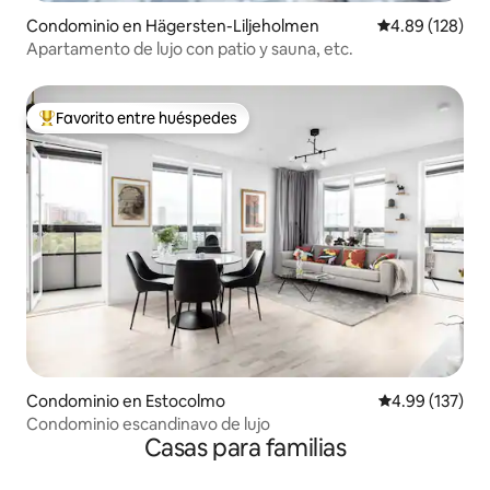
Condominio en Hägersten-Liljeholmen
Calificación pr
4.89 (128)
Apartamento de lujo con patio y sauna, etc.
Favorito entre huéspedes
De los mejores en Favorito entre huéspedes
Condominio en Estocolmo
Calificación p
4.99 (137)
Condominio escandinavo de lujo
Casas para familias