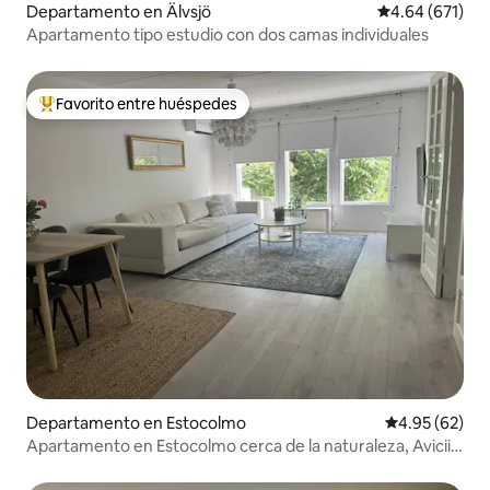
Departamento en Älvsjö
Calificación pr
4.64 (671)
Apartamento tipo estudio con dos camas individuales
Favorito entre huéspedes
De los mejores en Favorito entre huéspedes
Departamento en Estocolmo
Calificación p
4.95 (62)
Apartamento en Estocolmo cerca de la naturaleza, Avicii
Arena y 3Arena