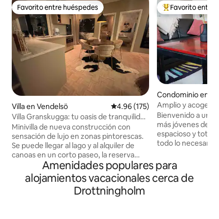
Favorito entre huéspedes
Favorito entre
Favorito entre huéspedes
De los mejores en
Condominio en R
Amplio y acogedo
Villa en Vendelsö
Calificación promedio: 4.96 de 5
4.96 (175)
cama queen, a 10 
Bienvenido a uno 
Villa Granskugga: tu oasis de tranquilidad
más jóvenes de Rå
cerca de la ciudad
Minivilla de nueva construcción con
espacioso y total
sensación de lujo en zonas pintorescas.
todo lo necesario 
Se puede llegar al lago y al alquiler de
corta o larga. A s
canoas en un corto paseo, la reserva
metro de T-Centra
Amenidades populares para
natural de Tyresta se encuentra junto a
coche). Disfruta de una cama tamaño
la casa con millas de rutas de senderismo
alojamientos vacacionales cerca de
queen para una n
y senderos para correr. Relájate en la
Drottningholm
cómodo después d
bañera de hidromasaje bajo las estrellas.
hermosa ciudad. El departamento es de
Aquí se respira tranquilidad, mientras
nueva construcció
que el bullicio de la ciudad está a solo 15
abierto. ¿Por qué