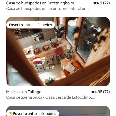
Casa de huéspedes en Drottningholm
Calificación
4.9 (72)
Casa de huéspedes en un entorno natural en
Drottningholm
Favorito entre huéspedes
Favorito entre huéspedes
Minicasa en Tullinge
Calificación 
4.95 (77)
Casa pequeña única - Oasis cerca de Estocolmo,
totalmente equipada!
Favorito entre huéspedes
De los mejores en Favorito entre huéspedes