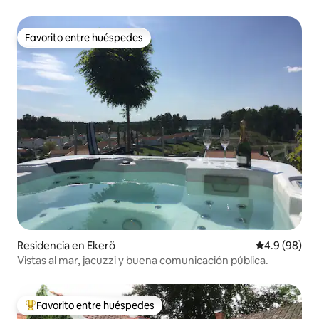
Favorito entre huéspedes
Favorito entre huéspedes
Residencia en Ekerö
Calificación
4.9 (98)
Vistas al mar, jacuzzi y buena comunicación pública.
Favorito entre huéspedes
De los mejores en Favorito entre huéspedes