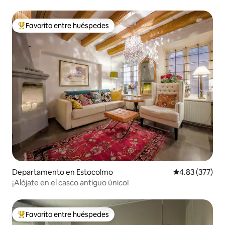
Favorito entre huéspedes
De los mejores en Favorito entre huéspedes
Departamento en Estocolmo
Calificación pr
4.83 (377)
¡Alójate en el casco antiguo único!
Favorito entre huéspedes
De los mejores en Favorito entre huéspedes