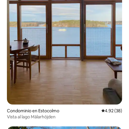
Condominio en Estocolmo
Calificación p
4.92 (38)
Vista al lago Mälarhöjden