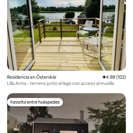
Residencia en Österskär
Calificación pr
4.98 (102)
Lilla Anna - terreno junto al lago con acceso al muelle
Favorito entre huéspedes
Favorito entre huéspedes