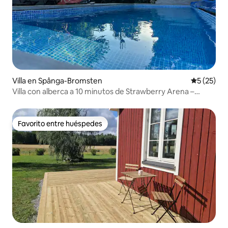
Villa en Spånga-Bromsten
Calificaci
5 (25)
Villa con alberca a 10 minutos de Strawberry Arena –
capacidad para 6 personas
Favorito entre huéspedes
Favorito entre huéspedes