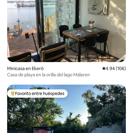
Minicasa en Ekerö
Calificación pr
4.94 (106)
Casa de playa en la orilla del lago Mälaren
Favorito entre huéspedes
De los mejores en Favorito entre huéspedes