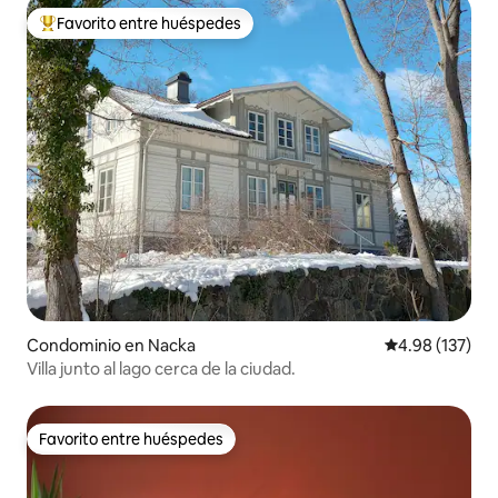
Favorito entre huéspedes
De los mejores en Favorito entre huéspedes
Condominio en Nacka
Calificación p
4.98 (137)
Villa junto al lago cerca de la ciudad.
Favorito entre huéspedes
Favorito entre huéspedes