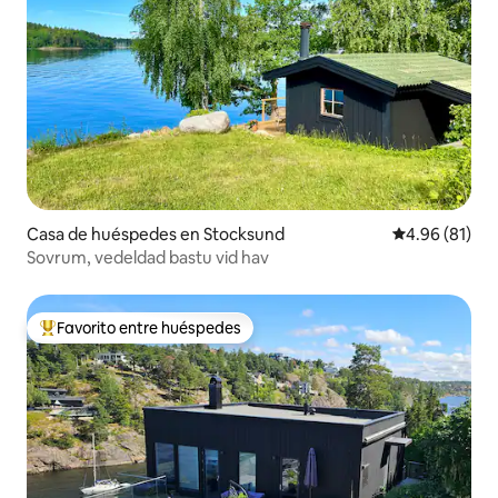
Casa de huéspedes en Stocksund
Calificación 
4.96 (81)
Sovrum, vedeldad bastu vid hav
Favorito entre huéspedes
De los mejores en Favorito entre huéspedes