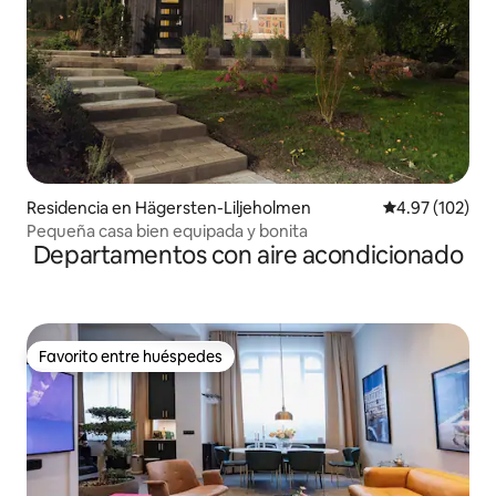
Residencia en Hägersten-Liljeholmen
Calificación p
4.97 (102)
Pequeña casa bien equipada y bonita
Departamentos con aire acondicionado
Favorito entre huéspedes
Favorito entre huéspedes