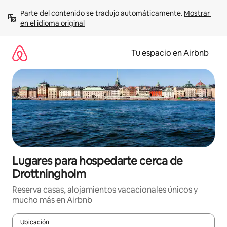
Ir
Parte del contenido se tradujo automáticamente. 
Mostrar 
al
en el idioma original
contenido
Tu espacio en Airbnb
Lugares para hospedarte cerca de
Drottningholm
Reserva casas, alojamientos vacacionales únicos y
mucho más en Airbnb
Ubicación