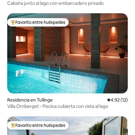
Cabaña junto al lago con embarcadero privado
Favorito entre huéspedes
De los mejores en Favorito entre huéspedes
Residencia en Tullinge
Calificación 
4.92 (12)
Villa Örnberget - Piscina cubierta con vista al lago
Favorito entre huéspedes
De los mejores en Favorito entre huéspedes