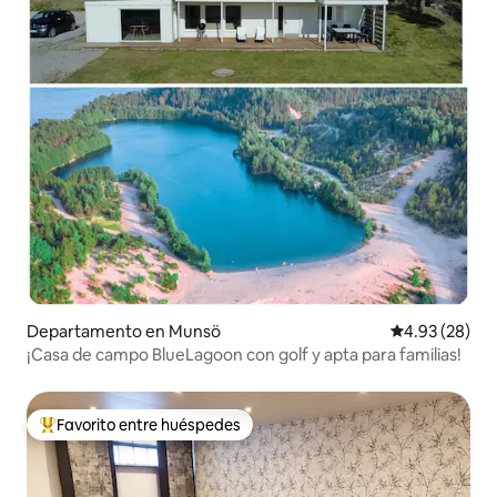
Departamento en Munsö
Calificación p
4.93 (28)
¡Casa de campo BlueLagoon con golf y apta para familias!
Favorito entre huéspedes
De los mejores en Favorito entre huéspedes