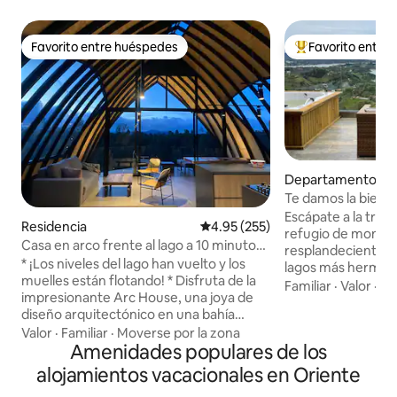
Favorito entre huéspedes
Favorito entre
Favorito entre huéspedes
De los mejores en
Departamento en 
Te damos la bienv
Paradise en Monte
Escápate a la tran
Residencia
Calificación promedio: 4.95 de 5
4.95 (255)
refugio de montaña
Casa en arco frente al lago a 10 minutos
resplandecientes 
de Guatapé, con acceso al lago
* ¡Los niveles del lago han vuelto y los
lagos más hermos
muelles están flotando! * Disfruta de la
Ubicado en las ex
Familiar
·
Valor
·
Am
impresionante Arc House, una joya de
Guatapé, nuestro
diseño arquitectónico en una bahía
ofrece impresiona
privada, a solo 10 minutos de Guatape.
Valor
·
Familiar
·
Moverse por la zona
panorámicas, aire
Las paredes de cristal, los techos de 6
Amenidades populares de los
y el entorno perfe
metros y las vistas panorámicas a la
recargar energías.
alojamientos vacacionales en Oriente
naturaleza la hacen verdaderamente
canto de los pájar