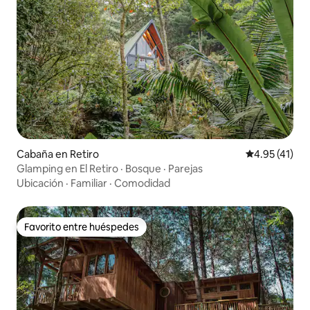
Cabaña en Retiro
Calificación 
4.95 (41)
Glamping en El Retiro · Bosque · Parejas
Ubicación
·
Familiar
·
Comodidad
Favorito entre huéspedes
Favorito entre huéspedes