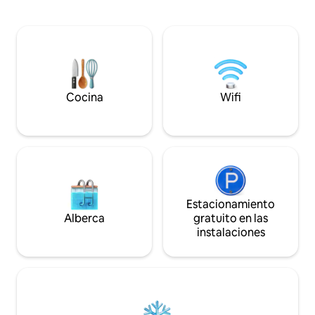
única. La casa cuenta con 2 dormitorios
brumosos, tómate
queen, baños privados, balcones y un
en la terraza y pas
sofá en la sala de estar para alojar a un
vibrante ciudad d
total de 6 personas. La cocina de alta
simplemente relaj
calidad es el sueño de un chef,
abrazo de la natur
complementada con una mesa de
comedor para 6 personas y un balcón
con vistas al lago.
Cocina
Wifi
Estacionamiento
Alberca
gratuito en las
instalaciones