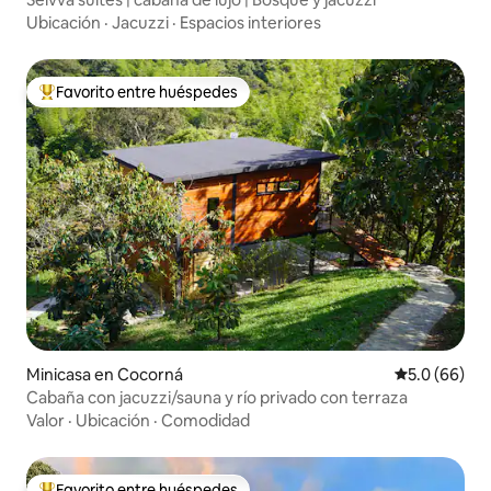
Ubicación
·
Jacuzzi
·
Espacios interiores
Favorito entre huéspedes
De los mejores en Favorito entre huéspedes
Minicasa en Cocorná
Calificación
5.0 (66)
Cabaña con jacuzzi/sauna y río privado con terraza
Valor
·
Ubicación
·
Comodidad
Favorito entre huéspedes