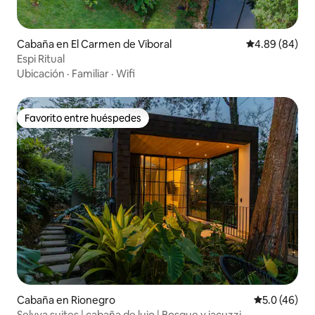
Cabaña en El Carmen de Viboral
Calificación p
4.89 (84)
Espi Ritual
Ubicación
·
Familiar
·
Wifi
Favorito entre huéspedes
Favorito entre huéspedes
Cabaña en Rionegro
Calificación
5.0 (46)
Selvva suites | cabaña de lujo | Bosque y jacuzzi