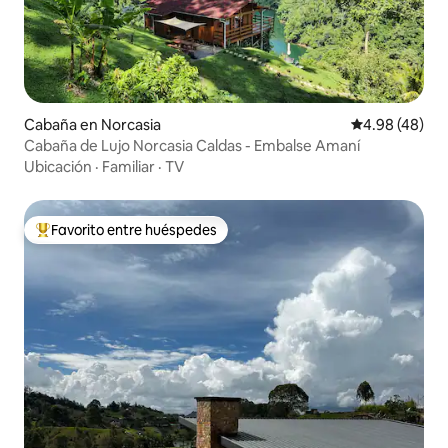
Cabaña en Norcasia
Calificación p
4.98 (48)
Cabaña de Lujo Norcasia Caldas - Embalse Amaní
Ubicación
·
Familiar
·
TV
Favorito entre huéspedes
De los mejores en Favorito entre huéspedes