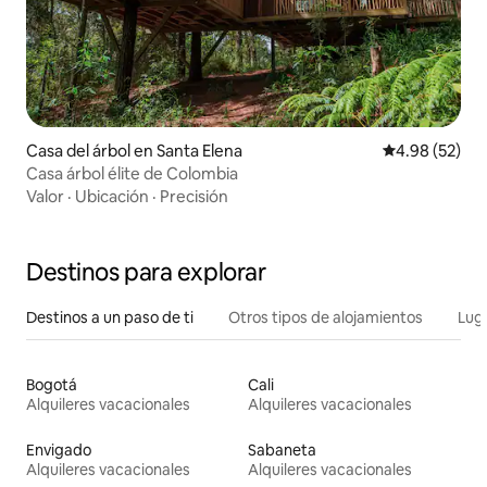
Casa del árbol en Santa Elena
Calificación p
4.98 (52)
Casa árbol élite de Colombia
Valor
·
Ubicación
·
Precisión
Destinos para explorar
Destinos a un paso de ti
Otros tipos de alojamientos
Lug
Bogotá
Cali
Alquileres vacacionales
Alquileres vacacionales
Envigado
Sabaneta
Alquileres vacacionales
Alquileres vacacionales