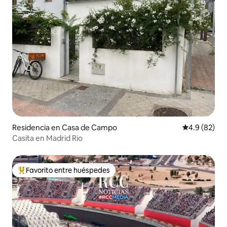
Residencia en Casa de Campo
Calificación
4.9 (82)
Casita en Madrid Rio
Favorito entre huéspedes
De los mejores en Favorito entre huéspedes