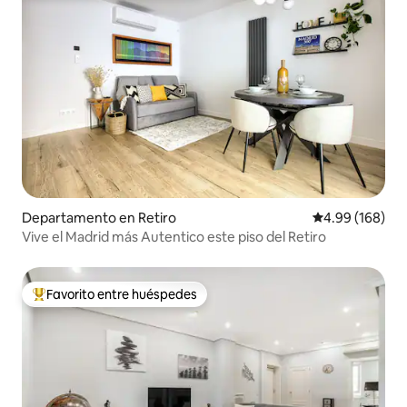
Departamento en Retiro
Calificación pr
4.99 (168)
Vive el Madrid más Autentico este piso del Retiro
Favorito entre huéspedes
De los mejores en Favorito entre huéspedes