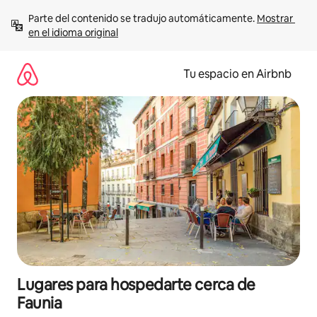
Ir
Parte del contenido se tradujo automáticamente. 
Mostrar 
al
en el idioma original
contenido
Tu espacio en Airbnb
Lugares para hospedarte cerca de
Faunia