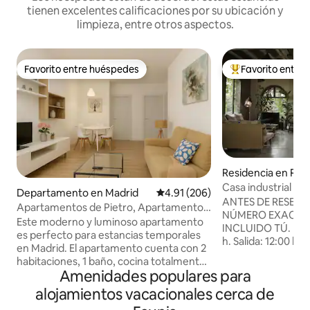
tienen excelentes calificaciones por su ubicación y
limpieza, entre otros aspectos.
Favorito entre huéspedes
Favorito entre
Favorito entre huéspedes
De los mejores en
Residencia en Reti
Casa industrial Pa
Departamento en Madrid
Calificación promedio: 4.91 de 5
4.91 (206)
ANTES DE RESERVA
Apartamentos de Pietro, Apartamento
NÚMERO EXACTO 
con 2 camas
Este moderno y luminoso apartamento
INCLUIDO TÚ. Registro de llegada: 15:00
es perfecto para estancias temporales
h. Salida: 12:00 h. IMPORTANTE:
en Madrid. El apartamento cuenta con 2
PROHIBIDO HACER FIE
habitaciones, 1 baño, cocina totalmente
TOTALMENTE PRO
Amenidades populares para
equipada, aire acondicionado y
SESIONES DE FOT
calefacción, además de Wi-Fi de alta
alojamientos vacacionales cerca de
PELÍCULAS, ANUN
velocidad y televisión de pantalla plana.
YOUTUBE, VLOGS,