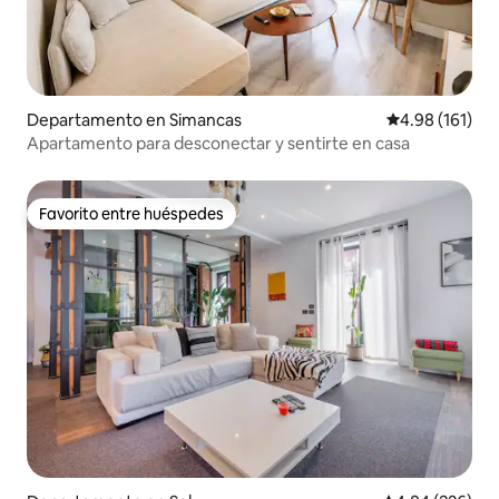
Departamento en Simancas
Calificación p
4.98 (161)
Apartamento para desconectar y sentirte en casa
Favorito entre huéspedes
Favorito entre huéspedes