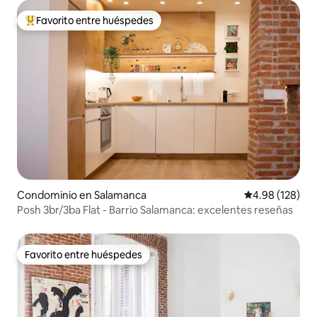
Favorito entre huéspedes
De los mejores en Favorito entre huéspedes
Condominio en Salamanca
Calificación pr
4.98 (128)
Posh 3br/3ba Flat - Barrio Salamanca: excelentes reseñas
Favorito entre huéspedes
Favorito entre huéspedes