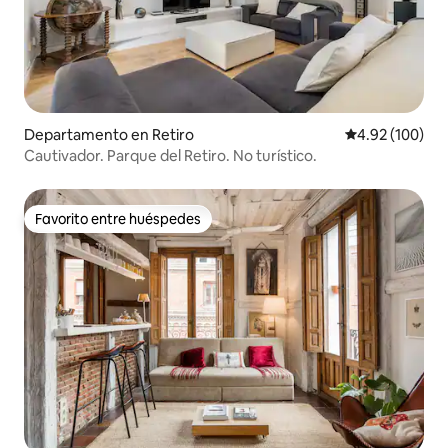
Departamento en Retiro
Calificación pr
4.92 (100)
Cautivador. Parque del Retiro. No turístico.
Favorito entre huéspedes
Favorito entre huéspedes