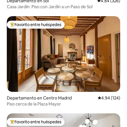
Departamento en Sol
Calificación pr
4.84 (326)
Casa Jardín: Piso con Jardín a un Paso de Sol
Favorito entre huéspedes
De los mejores en Favorito entre huéspedes
Departamento en Centro Madrid
Calificación pr
4.94 (124)
Piso cerca de la Plaza Mayor
Favorito entre huéspedes
De los mejores en Favorito entre huéspedes