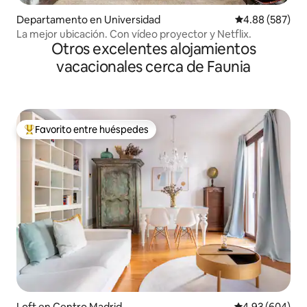
Departamento en Universidad
Calificación pr
4.88 (587)
La mejor ubicación. Con vídeo proyector y Netflix.
Otros excelentes alojamientos
vacacionales cerca de Faunia
Favorito entre huéspedes
De los mejores en Favorito entre huéspedes
Loft en Centro Madrid
Calificación pr
4.93 (604)