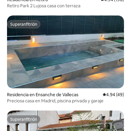
Retiro Park 2 Lujosa casa con terraza
Superanfitrión
Superanfitrión
Residencia en Ensanche de Vallecas
Calificación p
4.94 (49)
Preciosa casa en Madrid, piscina privada y garaje
Superanfitrión
Superanfitrión