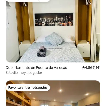
Favorito entre huéspedes
Departamento en Puente de Vallecas
Calificación p
4.86 (114)
Estudio muy acogedor
Favorito entre huéspedes
Favorito entre huéspedes