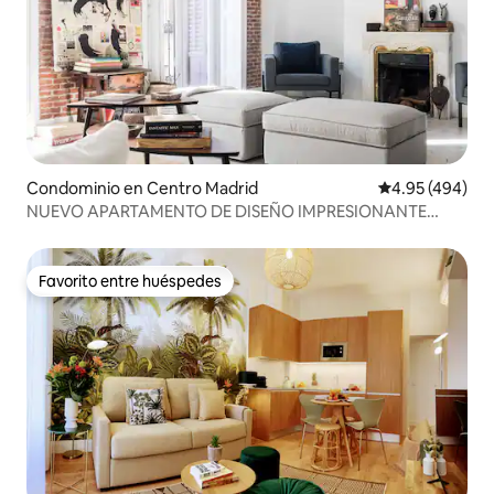
Condominio en Centro Madrid
Calificación pr
4.95 (494)
NUEVO APARTAMENTO DE DISEÑO IMPRESIONANTE
junto al MUSEO del PRADO.
Favorito entre huéspedes
Favorito entre huéspedes