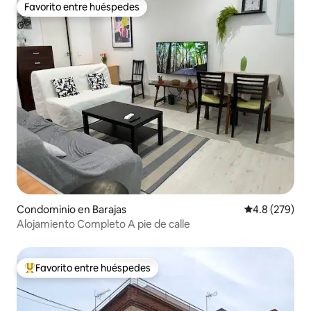
Favorito entre huéspedes
Favorito entre huéspedes
Condominio en Barajas
Calificación p
4.8 (279)
Alojamiento Completo A pie de calle
Favorito entre huéspedes
De los mejores en Favorito entre huéspedes