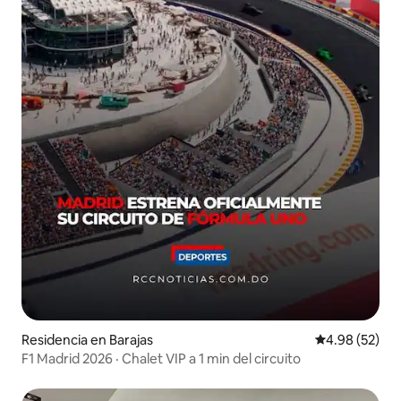
Residencia en Barajas
Calificación p
4.98 (52)
F1 Madrid 2026 · Chalet VIP a 1 min del circuito