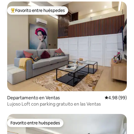
Favorito entre huéspedes
De los mejores en Favorito entre huéspedes
Departamento en Ventas
Calificación p
4.98 (99)
Lujoso Loft con parking gratuito en las Ventas
Favorito entre huéspedes
Favorito entre huéspedes