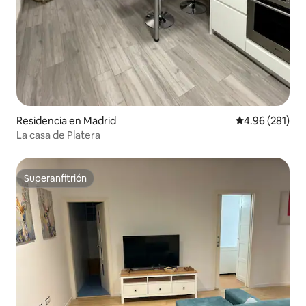
Residencia en Madrid
Calificación pr
4.96 (281)
La casa de Platera
Superanfitrión
Superanfitrión