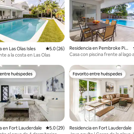
4.87 de 5; 238 evaluaciones
Residencia en Pembroke Pine
 en Las Olas Isles
Calificación promedio: 5.0 de 5; 26 evaluac
5.0 (26)
s
Casa con piscina frente al lago 
nte a la costa en Las Olas
minutos del estadio HardRock
 entre huéspedes
Favorito entre huéspedes
 entre huéspedes
Favorito entre huéspedes
: 5.0 de 5; 50 evaluaciones
a en Fort Lauderdale
Calificación promedio: 5.0 de 5; 29 evaluac
5.0 (29)
Residencia en Fort Lauderdale