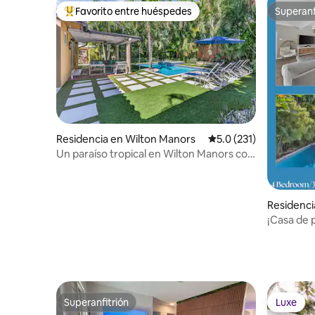
Favorito entre huéspedes
Superanf
De los mejores en Favorito entre huéspedes
Superanf
Residencia en Wilton Manors
Calificación promedio:
5.0 (231)
Un paraíso tropical en Wilton Manors con
jacuzzi y piscina
Residenci
e
¡Casa de 
caminar a 
Superanfitrión
Luxe
Superanfitrión
Luxe