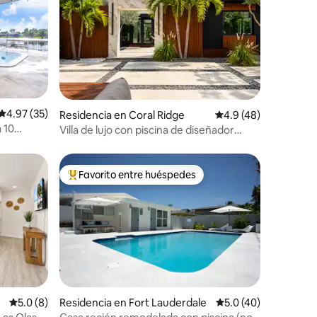
Calificación promedio: 4.97 de 5; 35 evaluaciones
4.97 (35)
iones
Residencia en Coral Ridge
Calificación promedio
4.9 (48)
a 10
Villa de lujo con piscina de diseñador
YOLO Coral Ridge
Favorito entre huéspedes
De los mejores en Favorito entre huéspedes
iones
Calificación promedio: 5.0 de 5; 8 evaluaciones
5.0 (8)
Residencia en Fort Lauderdale
Calificación promedi
5.0 (40)