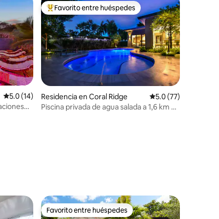
Favorito entre huéspedes
De los mejores en Favorito entre huéspedes
Calificación promedio: 5.0 de 5; 14 evaluaciones
5.0 (14)
Residencia en Coral Ridge
Calificación promedi
5.0 (77)
taciones
Piscina privada de agua salada a 1,6 km de
ire libre
la playa, 3 dormitorios y 3 baños
iones
Favorito entre huéspedes
re huéspedes
Favorito entre huéspedes