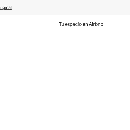
riginal
Tu espacio en Airbnb
ien tocando y deslizando la pantalla.