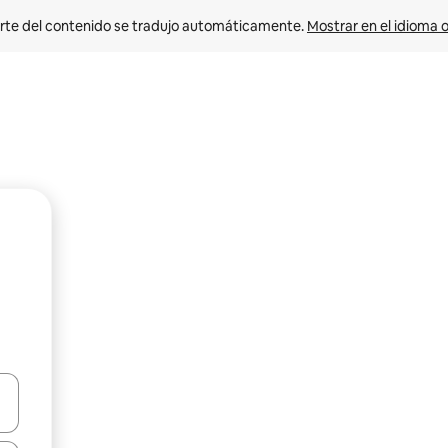
rte del contenido se tradujo automáticamente. 
Mostrar en el idioma o
vegar usando las teclas de las flechas hacia arriba y hacia abajo, o b