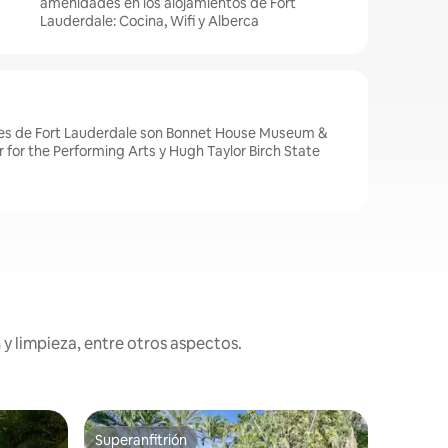
amenidades en los alojamientos de Fort
Lauderdale: Cocina, Wifi y Alberca
res de Fort Lauderdale son Bonnet House Museum &
for the Performing Arts y Hugh Taylor Birch State
y limpieza, entre otros aspectos.
Residenci
Superanfitrión
Favor