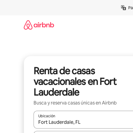
Ir
Pa
al
contenido
Renta de casas
vacacionales en Fort
Lauderdale
Busca y reserva casas únicas en Airbnb
Ubicación
Cuando los resultados estén disponibles, podrás na