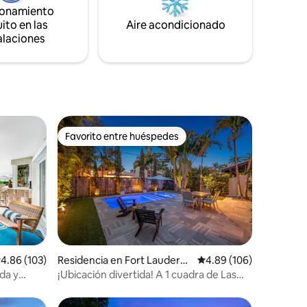
Disfruta de la piscina y el spa climatizado.
s
ionamiento
ibles.
ito en las
Aire acondicionado
alaciones
Favorito entre huéspedes
Favorito entre huéspedes
iones
alificación promedio: 4.86 de 5; 103 evaluaciones
4.86 (103)
Residencia en Fort Lauderda
Calificación promedio: 
4.89 (106)
le
da y
¡Ubicación divertida! A 1 cuadra de Las
 de playa.
Olas con piscina y estacionamiento.