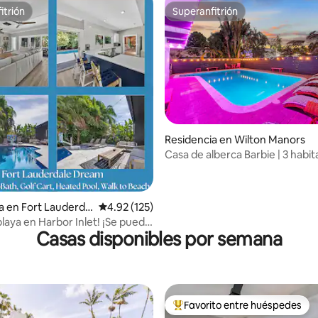
itrión
Superanfitrión
itrión
Superanfitrión
Residencia en Wilton Manors
 5.0 de 5; 231 evaluaciones
Casa de alberca Barbie | 3 habi
con baño privado | Comedor al a
a en Fort Lauderdal
Calificación promedio: 4.92 de 5; 125 evaluac
4.92 (125)
playa en Harbor Inlet! ¡Se puede
Casas disponibles por semana
la playa! ¡Piscina!
Favorito entre huéspedes
De los mejores en Favorito ent