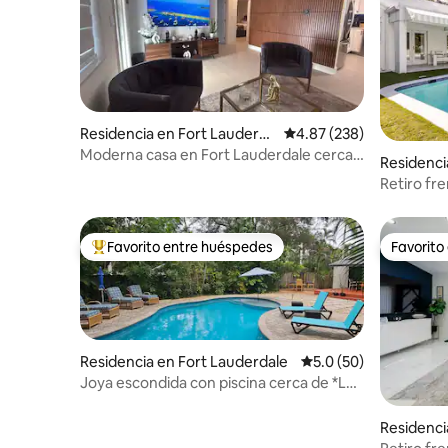
Residencia en Fort Lauderda
Calificación promedio: 
4.87 (238)
le
Moderna casa en Fort Lauderdale cerca
Residencia
del aeropuerto/crucero
Retiro fre
Favorito entre huéspedes
Favorito
De los mejores en Favorito entre huéspedes
Favorito
Residencia en Fort Lauderdale
Calificación promedio
5.0 (50)
Joya escondida con piscina cerca de *Las
Olas*Riverwalk*Beach
Residenci