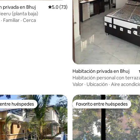
n privada en Bhuj
Calificación promedio: 5.0 de 5; 73 evaluac
5.0 (73)
eeru (planta baja)
·
Familiar
·
Cerca
Habitación privada en Bhuj
Habitación personal con terraz
Valor
·
Ubicación
·
Aire acondic
 entre huéspedes
Favorito entre huéspedes
 entre huéspedes
Favorito entre huéspedes
 4.96 de 5; 23 evaluaciones