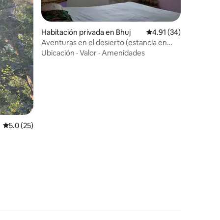
Habitación privada en Bhuj
Calificación promedio:
4.91 (34)
Aventuras en el desierto (estancia en
iones
casa) en Bhuj
Ubicación
·
Valor
·
Amenidades
Calificación promedio: 5.0 de 5; 25 evaluaciones
5.0 (25)