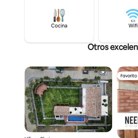
de cortes
de ósmosis inversa, té y café.
tranquila en A
Alojamiento seguro verificado por la
Aeropuert
policía, con servicio de recogida,
tren/term
excursiones locales y servicios de
Cocina
Mart - 1 k
Wifi
fotografía disponibles. Punto de partida
0,5 a 2 km. ¡Reserva tu retiro tranq
ideal para explorar Bhuj, la playa de
ahora!
Mandvi y el Rann de Kutch.
Otros excelen
Favorito
Favorito