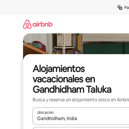
Ir
Pa
al
contenido
Alojamientos
vacacionales en
Gandhidham Taluka
Busca y reserva un alojamiento único en Airb
Ubicación
Cuando los resultados estén disponibles, podrás na