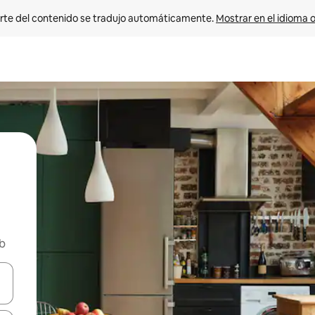
rte del contenido se tradujo automáticamente. 
Mostrar en el idioma o
nb
vegar usando las teclas de las flechas hacia arriba y hacia abajo, o b