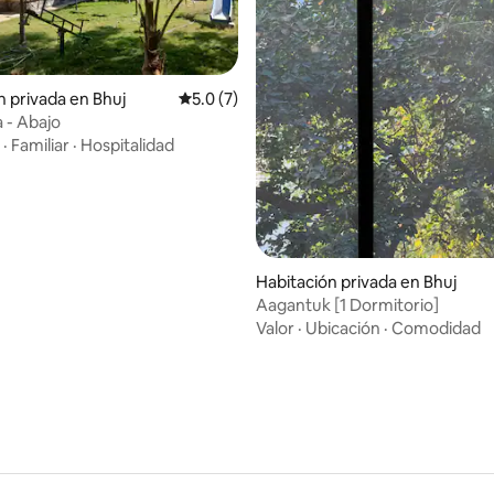
n privada en Bhuj
Calificación promedio: 5.0 de 5; 7 evaluac
5.0 (7)
 - Abajo
·
Familiar
·
Hospitalidad
Habitación privada en Bhuj
Aagantuk [1 Dormitorio]
Valor
·
Ubicación
·
Comodidad