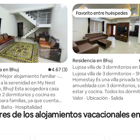
Favorito entre huéspedes
Favorito entre huéspedes
 4.55 de 5; 20 evaluaciones
Residencia en Bhuj
Lujosa villa de 3 dormitorios en 
a en Bhuj
Calificación promedio: 4.67 de 5; 3 evaluac
4.67 (3)
Shivani Homestay
Lujosa villa de 3 dormitorios – S
Mejor alojamiento familiar -
Homestay Es una villa privada 
cómoda y tranquila
 a la serenidad en My Nest
amueblada con 3 dormitorios, s
 acogedora casa
estar y cocina. Todos los dormi
e 2 dormitorios y cocina es
tienen aire acondicionado. Toda
Valor
·
Ubicación
·
Salida
para familias, ya que cuenta
habitaciones tienen un moder
mitorios con aire
·
Baño
·
Hospitalidad
adjunto con ducha, geiser, lava
es de los alojamientos vacacionales e
nado, baños y calentadores de
espejo, jabón de manos, gel de
tos - Amplia sala de estar -
champú, acondicionador y WC. 
en equipada con nevera,
estar es grande y tiene TV And
mica de inducción y cubiertos. -
50 pulgadas y wifi gratuito. La 
sábanas limpias - Bolsitas de té
incluye nevera, hervidor y arma