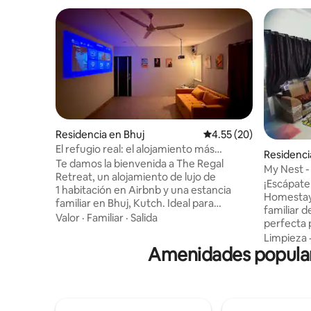
Residencia en Bhuj
Calificación promedio:
4.55 (20)
El refugio real: el alojamiento más
Residenci
exclusivo de Bhuj
Te damos la bienvenida a The Regal
My Nest - 
Retreat, un alojamiento de lujo de
Estancia 
¡Escápate
1 habitación en Airbnb y una estancia
Homestay, Bhuj! Esta
familiar en Bhuj, Kutch. Ideal para
familiar d
parejas, familias y viajeros, el estudio
Valor
·
Familiar
·
Salida
perfecta 
ofrece una cama tamaño king, un sofá
con: - Dor
Limpieza
cama para 4 huéspedes, un proyector
Amenidades popular
acondicio
para noches de cine, cortinas opacas y
agua adjun
acceso sin restricción de horario
Cocina bi
mediante caja de seguridad para llaves.
vitrocerá
Disfruta de una cocina básica con estufa
Toallas y 
de inducción, nevera, agua con sistema