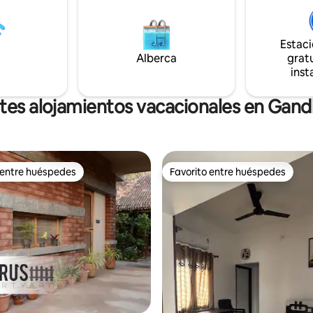
ía - Ubicado en una zona
la zona de la casa está cubierta
irport Road. Distancia -
conexión wifi gratuita. Diviértete con
o de Bhuj: 1,5 km. - Estación de
toda la familia en este alojamie
Estac
inal de autobuses: 3,5 km - D-
estilo.
m. - Todos los restaurantes: de
Alberca
gratu
uilo
inst
tes alojamientos vacacionales en Gan
 entre huéspedes
Favorito entre huéspedes
 entre huéspedes
Favorito entre huéspedes