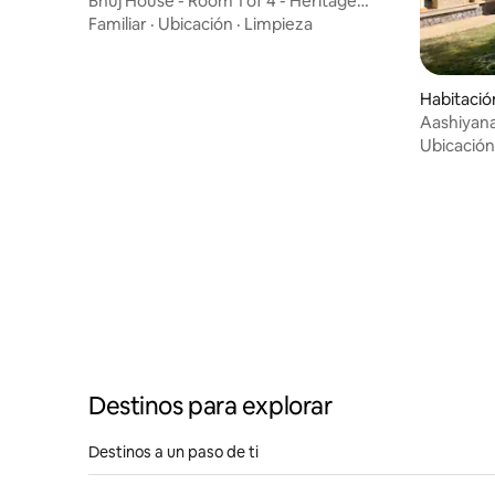
Bhuj House - Room 1 of 4 - Heritage
Homestay
Familiar
·
Ubicación
·
Limpieza
Habitació
Aashiyana
Ubicación
Destinos para explorar
Destinos a un paso de ti