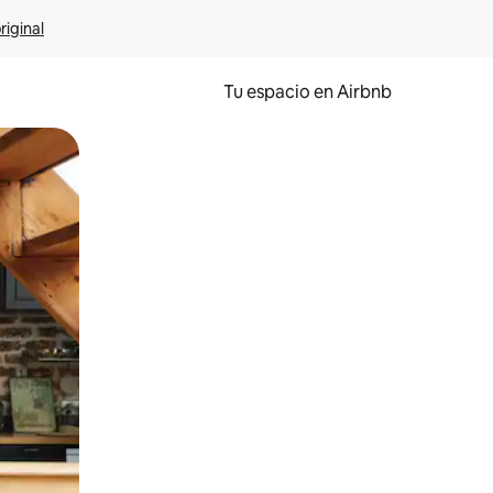
riginal
Tu espacio en Airbnb
ien tocando y deslizando la pantalla.