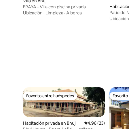
Villa en Bhuj
Habitació
ERAYA - Villa con piscina privada
Patio de N
Ubicación
·
Limpieza
·
Alberca
Ubicación
Favorito entre huéspedes
Favorito
Favorito entre huéspedes
Favorito
Habitación privada en Bhuj
Calificación promedio:
4.96 (23)