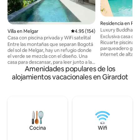
Residencia en Ric
Luxury Buddha Hou
Villa en Melgar
Calificación promedio: 4.95 de 5
4.95 (154)
Asados¡¡¡¡
Exclusiva casa de
Casa con piscina privada y WiFi satelital
Ricuarte piscina pr
Entre las montañas que separan Bogotá
parqueadero gratu
del sol de Melgar, hay un refugio donde
internet de alta ve
el verde se mezcla con el diseño. Una
necesario para unos días 
casa para descansar, para leer junto a la
descanso, al lado 
Amenidades populares de los
piscina, cocinar con puertas abiertas o
pareja, cerca de re
ver caer la tarde entre palmas y trinos.
alojamientos vacacionales en Girardot
supermercados, at
Con piscina de sal privada, wifi confiable
necesiten en la es
con Starlink, cocina totalmente
Girardot. Aprovec
equipada, espacios amplios y ventilados,
30% por semana, p
y detalles cálidos en madera y fibras
estudiar, hacer dep
naturales. El lugar ideal para
mismo tiempo de la
desconectarte sin perder comodidad,
privado
rodeado de vegetación, silencio y luz.
Cocina
Wifi