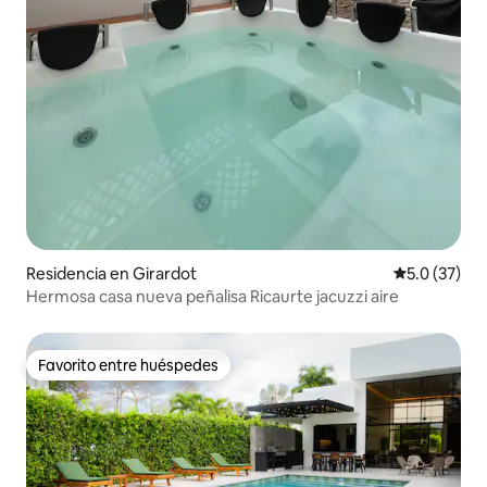
Residencia en Girardot
Calificación
5.0 (37)
Hermosa casa nueva peñalisa Ricaurte jacuzzi aire
Favorito entre huéspedes
Favorito entre huéspedes