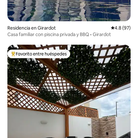
Residencia en Girardot
Calificación
4.8 (97)
Casa familiar con piscina privada y BBQ • Girardot
Favorito entre huéspedes
De los mejores en Favorito entre huéspedes