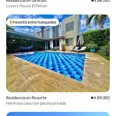
Residencia en Girardot
Calificación p
4.86 (50)
Luxury House El Peñon
Favorito entre huéspedes
De los mejores en Favorito entre huéspedes
Residencia en Ricaurte
Calificación p
4.89 (80)
Hermosa casa con piscina privada