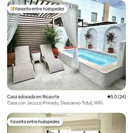
Favorito entre huéspedes
De los mejores en Favorito entre huéspedes
Casa adosada en Ricaurte
Calificación
5.0 (24)
Casa con Jacuzzi Privado, Descanso Total, WiFi.
Favorito entre huéspedes
Favorito entre huéspedes