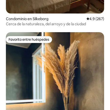
Condominio en Silkeborg
Calificación p
4.9 (267)
Cerca de la naturaleza, del arroyo y de la ciudad
Favorito entre huéspedes
Favorito entre huéspedes