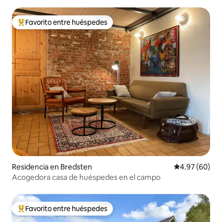
Favorito entre huéspedes
De los mejores en Favorito entre huéspedes
Residencia en Bredsten
Calificación p
4.97 (60)
Acogedora casa de huéspedes en el campo
Favorito entre huéspedes
De los mejores en Favorito entre huéspedes