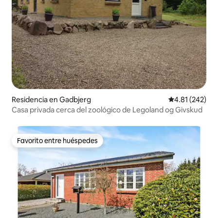
Residencia en Gadbjerg
Calificación p
4.81 (242)
Casa privada cerca del zoológico de Legoland og Givskud
Favorito entre huéspedes
Favorito entre huéspedes