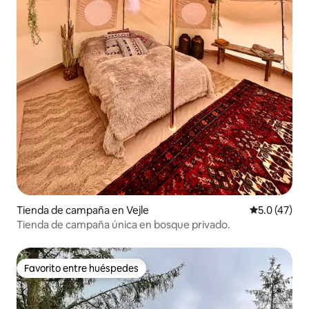
Tienda de campaña en Vejle
Calificación
5.0 (47)
Tienda de campaña única en bosque privado.
Favorito entre huéspedes
Favorito entre huéspedes