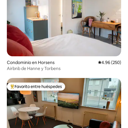
Condominio en Horsens
Calificación pr
4.96 (250)
Airbnb de Hanne y Torbens
Favorito entre huéspedes
De los mejores en Favorito entre huéspedes