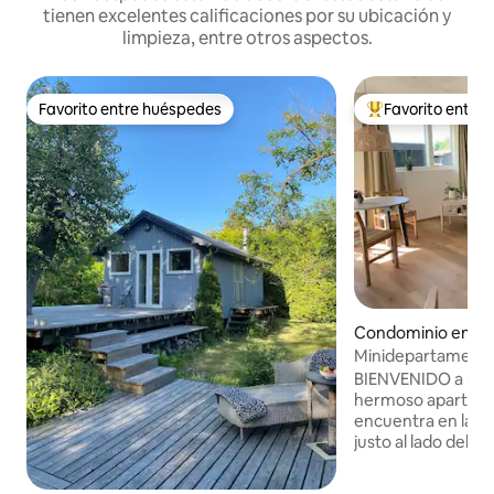
tienen excelentes calificaciones por su ubicación y
limpieza, entre otros aspectos.
Favorito entre huéspedes
Favorito entre
Favorito entre huéspedes
De los mejores en
Condominio en Si
Minidepartamento
americana y entr
BIENVENIDO a una 
hermoso apartame
encuentra en la in
justo al lado del b
lagos en la zona, i
distancia a Østre