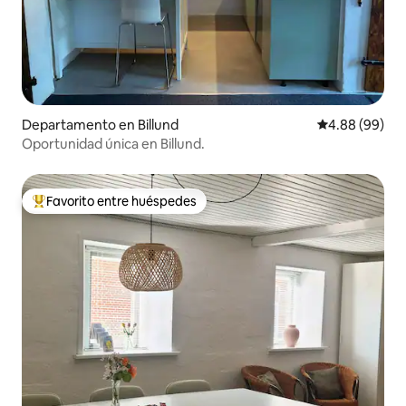
Departamento en Billund
Calificación p
4.88 (99)
Oportunidad única en Billund.
Favorito entre huéspedes
De los mejores en Favorito entre huéspedes