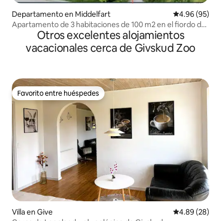
Departamento en Middelfart
Calificación p
4.96 (95)
Apartamento de 3 habitaciones de 100 m2 en el fiordo de
Otros excelentes alojamientos
Gamborg
vacacionales cerca de Givskud Zoo
Favorito entre huéspedes
Favorito entre huéspedes
Villa en Give
Calificación p
4.89 (28)