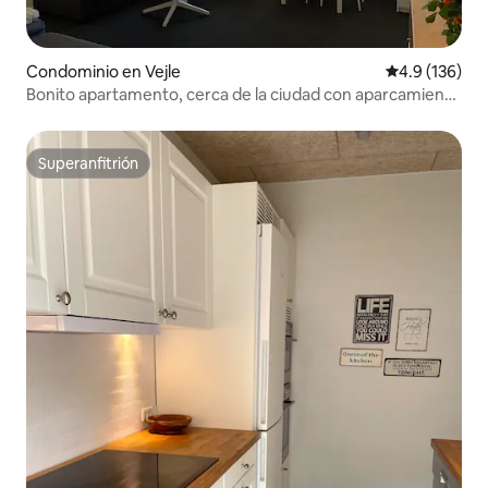
Condominio en Vejle
Calificación 
4.9 (136)
Bonito apartamento, cerca de la ciudad con aparcamiento
gratuito
Superanfitrión
Superanfitrión