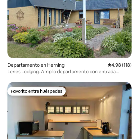
Departamento en Herning
Calificación p
4.98 (118)
Lenes Lodging. Amplio departamento con entrada
privada.
Favorito entre huéspedes
Favorito entre huéspedes