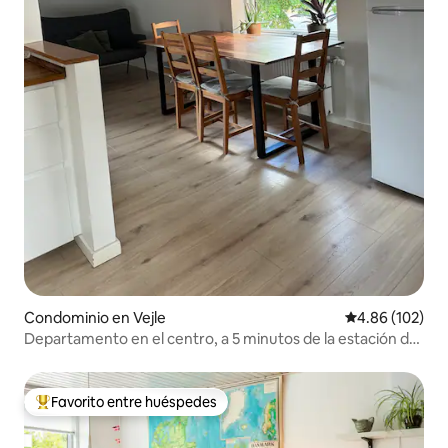
Condominio en Vejle
Calificación pr
4.86 (102)
Departamento en el centro, a 5 minutos de la estación de
autobuses
Favorito entre huéspedes
De los mejores en Favorito entre huéspedes