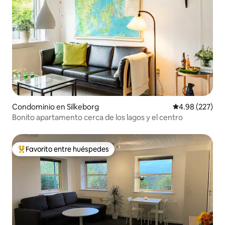
Condominio en Silkeborg
Calificación pr
4.98 (227)
Bonito apartamento cerca de los lagos y el centro
Favorito entre huéspedes
De los mejores en Favorito entre huéspedes