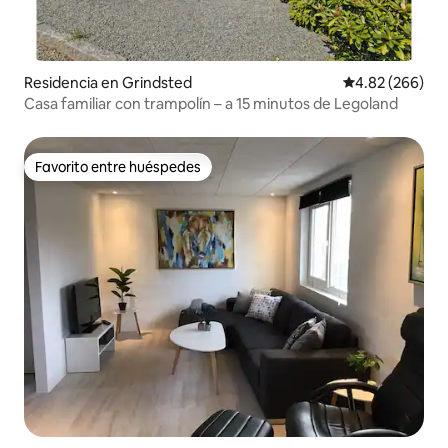
Residencia en Grindsted
Calificación pr
4.82 (266)
Casa familiar con trampolín – a 15 minutos de Legoland
Favorito entre huéspedes
Favorito entre huéspedes