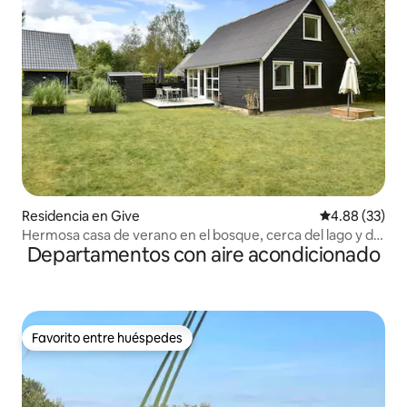
Residencia en Give
Calificación p
4.88 (33)
Hermosa casa de verano en el bosque, cerca del lago y de
Departamentos con aire acondicionado
las atracciones.
Favorito entre huéspedes
Favorito entre huéspedes