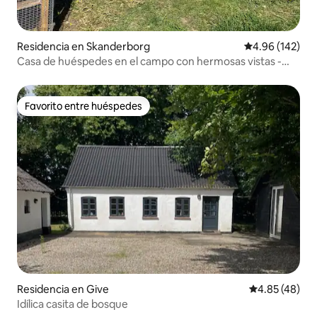
Residencia en Skanderborg
Calificación pr
4.96 (142)
Casa de huéspedes en el campo con hermosas vistas -
casa de 8 lados
Favorito entre huéspedes
Favorito entre huéspedes
Residencia en Give
Calificación 
4.85 (48)
Idílica casita de bosque