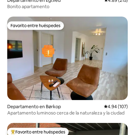
Departamento en Egtved
Calificación p
4.89 (215)
Bonito apartamento
Favorito entre huéspedes
Favorito entre huéspedes
Departamento en Børkop
Calificación pr
4.94 (107)
Apartamento luminoso cerca de la naturaleza y la ciudad
Favorito entre huéspedes
De los mejores en Favorito entre huéspedes