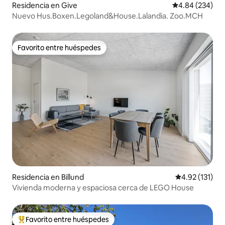
Residencia en Give
Calificación pr
4.84 (234)
Nuevo Hus.Boxen.Legoland&House.Lalandia. Zoo.MCH
Favorito entre huéspedes
Favorito entre huéspedes
Residencia en Billund
Calificación p
4.92 (131)
Vivienda moderna y espaciosa cerca de LEGO House
Favorito entre huéspedes
De los mejores en Favorito entre huéspedes