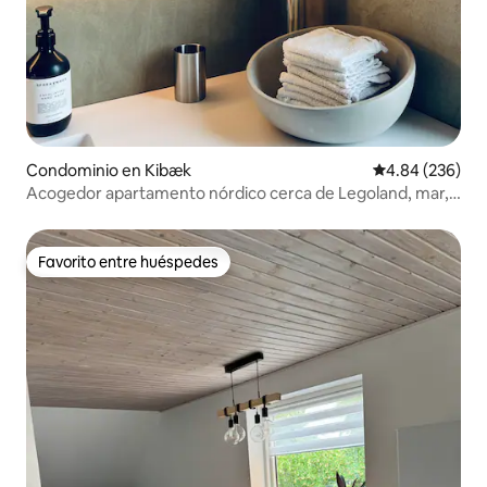
Condominio en Kibæk
Calificación pr
4.84 (236)
Acogedor apartamento nórdico cerca de Legoland, mar,
MCH
Favorito entre huéspedes
Favorito entre huéspedes