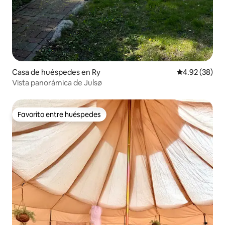
Casa de huéspedes en Ry
Calificación p
4.92 (38)
Vista panorámica de Julsø
Favorito entre huéspedes
Favorito entre huéspedes