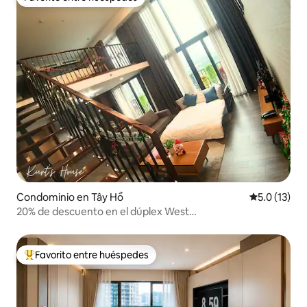
Favorito entre huéspedes
Condominio en Tây Hồ
Calificación
5.0 (13)
20% de descuento en el dúplex West
Lake|Cocina|Lavadora y secadora
Favorito entre huéspedes
De los mejores en Favorito entre huéspedes