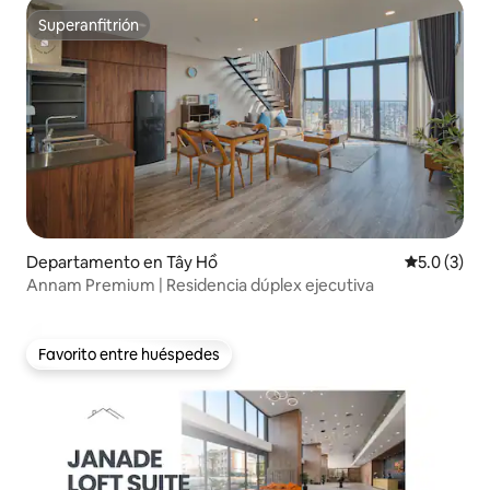
Superanfitrión
Superanfitrión
Departamento en Tây Hồ
Calificació
5.0 (3)
Annam Premium | Residencia dúplex ejecutiva
Favorito entre huéspedes
Favorito entre huéspedes