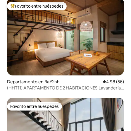
Favorito entre huéspedes
De los mejores en Favorito entre huéspedes
Departamento en Ba Đình
Calificación p
4.98 (56)
(HHT11) APARTAMENTO DE 2 HABITACIONES|Lavandería
gratuita|Recién construido|Wifi rápido
Favorito entre huéspedes
Favorito entre huéspedes