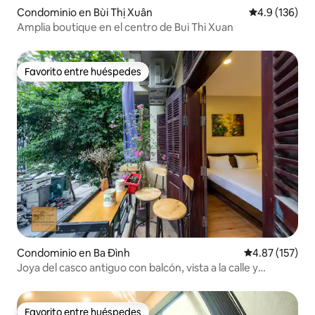
Condominio en Bùi Thị Xuân
Calificación 
4.9 (136)
Amplia boutique en el centro de Bui Thi Xuan
Favorito entre huéspedes
Favorito entre huéspedes
Condominio en Ba Đình
Calificación p
4.87 (157)
Joya del casco antiguo con balcón, vista a la calle y
ascensor
Favorito entre huéspedes