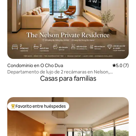
Condominio en O Cho Dua
Calificació
5.0 (7)
Departamento de lujo de 2 recámaras en Nelson,
Casas para familias
gimnasio y alberca infinita gratuita
Favorito entre huéspedes
De los mejores en Favorito entre huéspedes