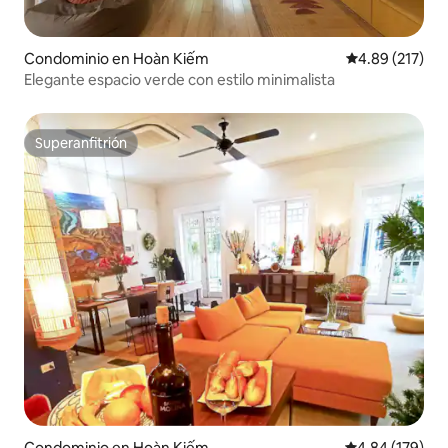
Condominio en Hoàn Kiếm
Calificación p
4.89 (217)
Elegante espacio verde con estilo minimalista
Superanfitrión
Superanfitrión
Condominio en Hoàn Kiếm
Calificación pr
4.84 (179)