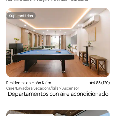
Proyectores-Bañera
Superanfitrión
Superanfitrión
Residencia en Hoàn Kiếm
Calificación p
4.85 (120)
Cine/Lavadora Secadora/billar/ Ascensor
Departamentos con aire acondicionado