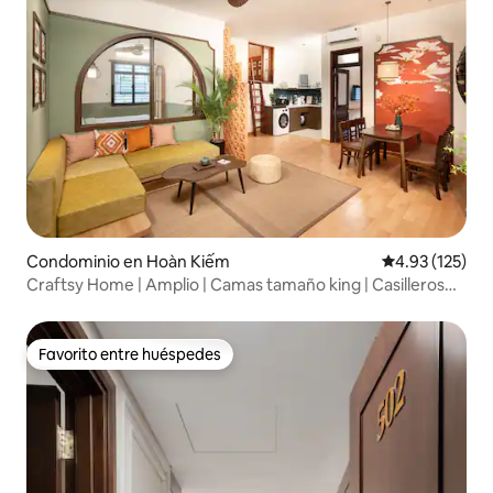
Condominio en Hoàn Kiếm
Calificación p
4.93 (125)
Craftsy Home | Amplio | Camas tamaño king | Casilleros
gratuitos
Favorito entre huéspedes
Favorito entre huéspedes