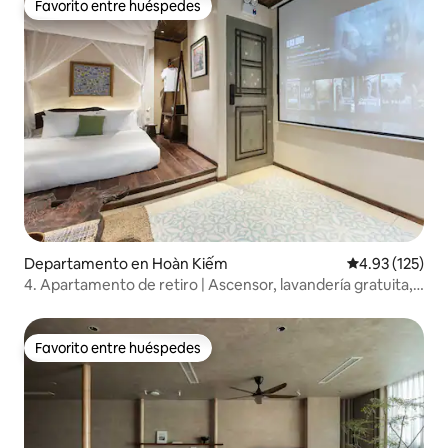
Favorito entre huéspedes
Favorito entre huéspedes
Departamento en Hoàn Kiếm
Calificación p
4.93 (125)
4. Apartamento de retiro | Ascensor, lavandería gratuita,
proyector
Favorito entre huéspedes
Favorito entre huéspedes