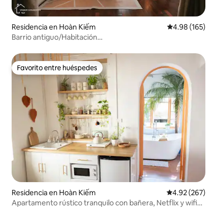
Residencia en Hoàn Kiếm
Calificación pr
4.98 (165)
Barrio antiguo/Habitación
familiar/Ascensor/Cocina/Lavadora gratuita 8
Favorito entre huéspedes
Favorito entre huéspedes
Residencia en Hoàn Kiếm
Calificación pr
4.92 (267)
Apartamento rústico tranquilo con bañera, Netflix y wifi
cerca de OQ