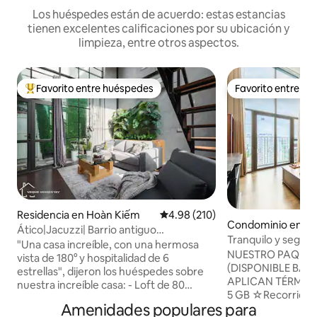
Los huéspedes están de acuerdo: estas estancias
tienen excelentes calificaciones por su ubicación y
limpieza, entre otros aspectos.
Favorito entre huéspedes
Favorito entre h
De los mejores en Favorito entre huéspedes
Favorito entre h
Residencia en Hoàn Kiếm
Calificación promedio: 4.98 de 5
4.98 (210)
Condominio en Tâ
Ático|Jacuzzi| Barrio antiguo
Tranquilo y seguro 
|KitchenlNetflixTV
"Una casa increíble, con una hermosa
Excursiones y serv
NUESTRO PAQUET
vista de 180° y hospitalidad de 6
(DISPONIBLE BAJO
estrellas", dijeron los huéspedes sobre
APLICAN TÉRMINOS
nuestra increíble casa: - Loft de 80
5 GB ☆Recorrido p
metros cuadrados (azotea - vista
Amenidades populares para
cortesía ☆Decorac
panorámica) - Jacuzzi - Lavadora y