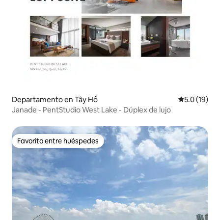
Departamento en Tây Hồ
Calificación
5.0 (19)
Janade - PentStudio West Lake - Dúplex de lujo
Favorito entre huéspedes
Favorito entre huéspedes