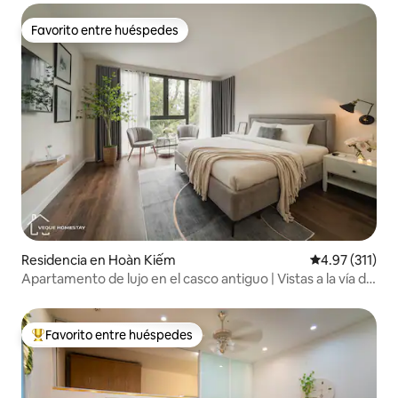
Favorito entre huéspedes
Favorito entre huéspedes
Residencia en Hoàn Kiếm
Calificación p
4.97 (311)
Apartamento de lujo en el casco antiguo | Vistas a la vía del
tren | Ascensor 4
Favorito entre huéspedes
De los mejores en Favorito entre huéspedes