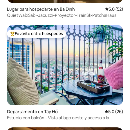
Lugar para hospedarte en Ba Đình
Calificación
5.0 (52)
QuietWabiSabi-Jacuzzi-Proyector-TrainSt-PatchaHaus
Favorito entre huéspedes
De los mejores en Favorito entre huéspedes
Departamento en Tây Hồ
Calificación
5.0 (26)
Estudio con balcón - Vista al lago oeste y acceso a la
alberca