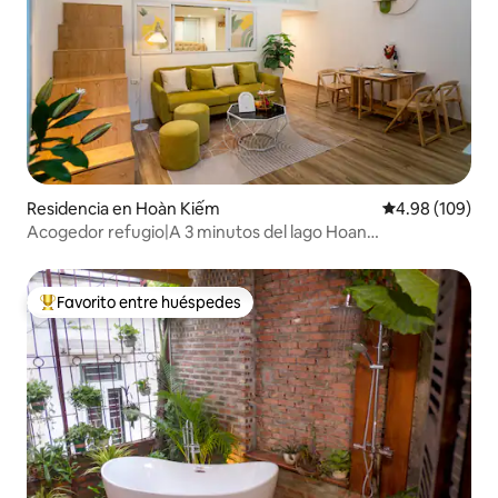
Residencia en Hoàn Kiếm
Calificación pr
4.98 (109)
Acogedor refugio|A 3 minutos del lago Hoan
Kiem|Mobiliario nuevo
Favorito entre huéspedes
De los mejores en Favorito entre huéspedes