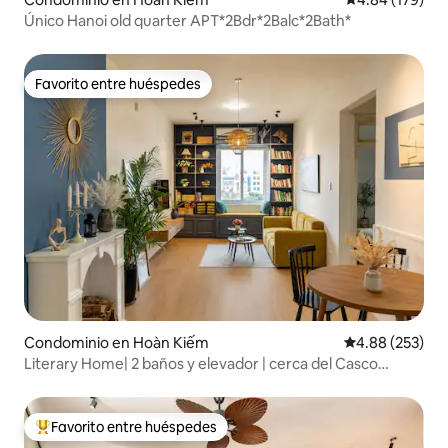
Único Hanoi old quarter APT*2Bdr*2Balc*2Bath*
Favorito entre huéspedes
Favorito entre huéspedes
Condominio en Hoàn Kiếm
Calificación pr
4.88 (253)
Literary Home| 2 baños y elevador | cerca del Casco
Antiguo
Favorito entre huéspedes
De los mejores en Favorito entre huéspedes