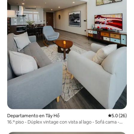
Departamento en Tây Hồ
Calificación
5.0 (26)
16.º piso - Dúplex vintage con vista al lago - Sofá cama -
Netflix