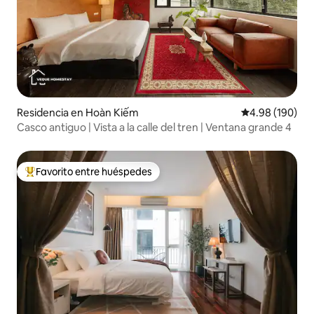
Residencia en Hoàn Kiếm
Calificación pr
4.98 (190)
Casco antiguo | Vista a la calle del tren | Ventana grande 4
Favorito entre huéspedes
De los mejores en Favorito entre huéspedes