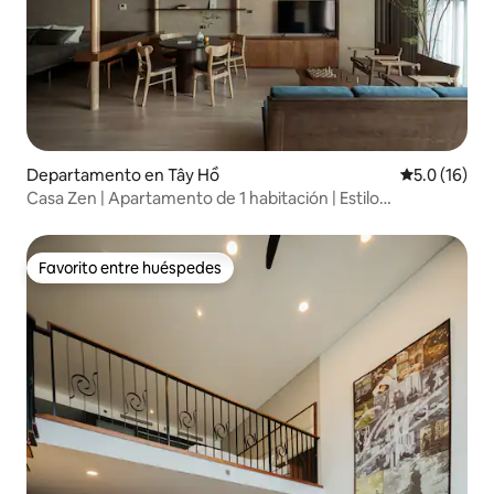
Departamento en Tây Hồ
Calificación
5.0 (16)
Casa Zen | Apartamento de 1 habitación | Estilo
escandinavo | Bañera
Favorito entre huéspedes
Favorito entre huéspedes