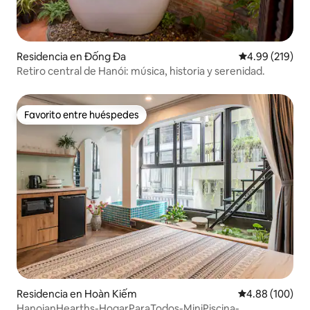
Residencia en Đống Đa
Calificación pr
4.99 (219)
Retiro central de Hanói: música, historia y serenidad.
Favorito entre huéspedes
Favorito entre huéspedes
Residencia en Hoàn Kiếm
Calificación pr
4.88 (100)
HanoianHearths-HogarParaTodos-MiniPiscina-