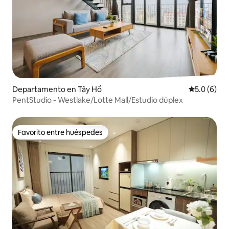
Departamento en Tây Hồ
Calificació
5.0 (6)
PentStudio - Westlake/Lotte Mall/Estudio dúplex
Favorito entre huéspedes
Favorito entre huéspedes