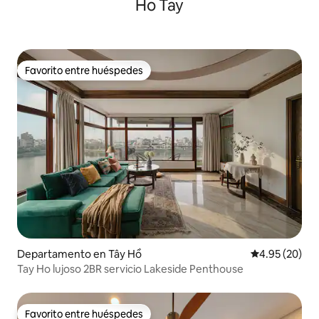
Ho Tay
Favorito entre huéspedes
Favorito entre huéspedes
Departamento en Tây Hồ
Calificación p
4.95 (20)
Tay Ho lujoso 2BR servicio Lakeside Penthouse
Favorito entre huéspedes