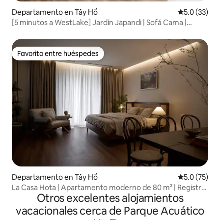
Departamento en Tây Hồ
Calificación
5.0 (33)
[5 minutos a WestLake] Jardín Japandi | Sofá Cama |
Netflix
Favorito entre huéspedes
Favorito entre huéspedes
Departamento en Tây Hồ
Calificación
5.0 (75)
La Casa Hota | Apartamento moderno de 80 m² | Registro
Otros excelentes alojamientos
de entrada automático
vacacionales cerca de Parque Acuático