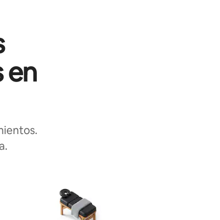
s
s en
ientos.
a.