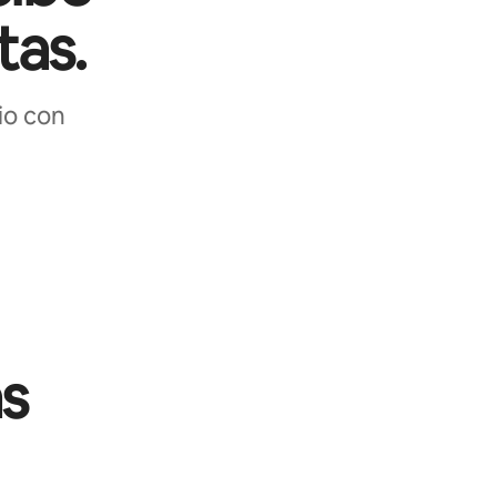
tas.
io con
s