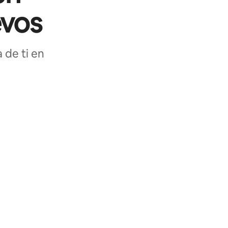
evos
 de ti en