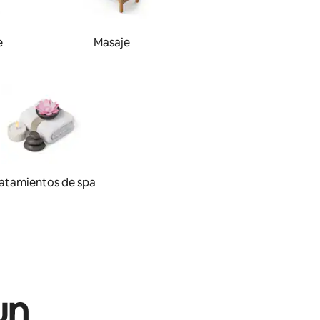
e
Masaje
atamientos de spa
un