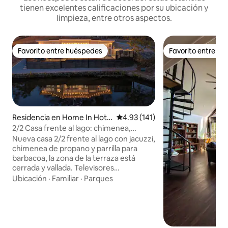
tienen excelentes calificaciones por su ubicación y
limpieza, entre otros aspectos.
Favorito entre huéspedes
Favorito entre h
Favorito entre huéspedes
Favorito entre h
Residencia en Home In Hot S
Calificación promedio: 4.93 de 5
4.93 (141)
prings
2/2 Casa frente al lago: chimenea,
jacuzzi y sala de juegos
Nueva casa 2/2 frente al lago con jacuzzi,
chimenea de propano y parrilla para
barbacoa, la zona de la terraza está
cerrada y vallada. Televisores
inteligentes de 50 pulgadas en todas
Ubicación
·
Familiar
·
Parques
partes. El acceso a la sala de juegos se
proporciona con el alquiler y es solo para
el uso de los huéspedes de esta
propiedad y The Hideaway. La sala de
juegos está a 60 segundos a pie y está