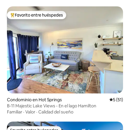
Favorito entre huéspedes
De los mejores en Favorito entre huéspedes
Condominio en Hot Springs
Calificaci
5 (51)
B-11 Majestic Lake Views - En el lago Hamilton
Familiar
·
Valor
·
Calidad del sueño