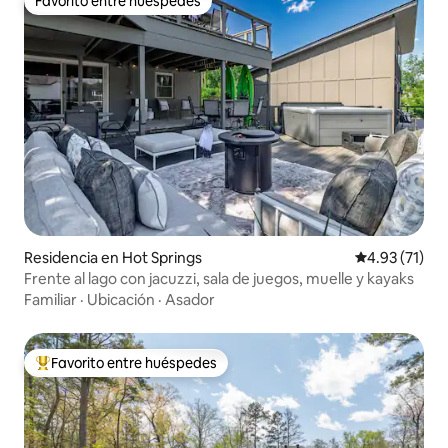
Favorito entre huéspedes
Favorito entre huéspedes
Residencia en Hot Springs
Calificación 
4.93 (71)
Frente al lago con jacuzzi, sala de juegos, muelle y kayaks
Familiar
·
Ubicación
·
Asador
Favorito entre huéspedes
De los mejores en Favorito entre huéspedes