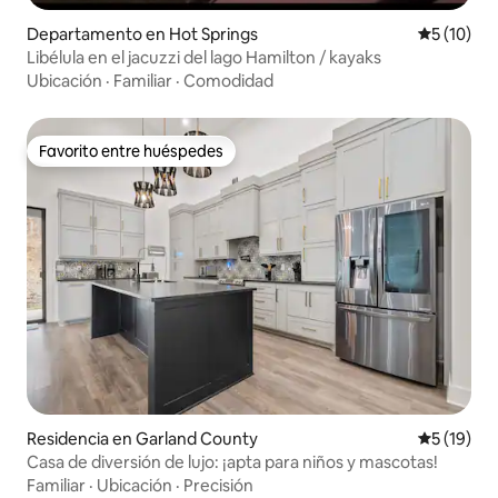
Departamento en Hot Springs
Calificaci
5 (10)
Libélula en el jacuzzi del lago Hamilton / kayaks
Ubicación
·
Familiar
·
Comodidad
Favorito entre huéspedes
Favorito entre huéspedes
Residencia en Garland County
Calificaci
5 (19)
Casa de diversión de lujo: ¡apta para niños y mascotas!
Familiar
·
Ubicación
·
Precisión