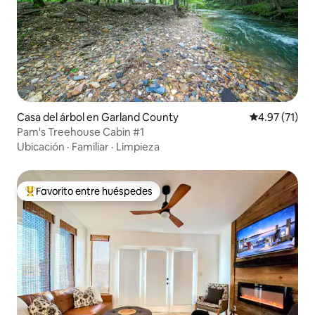
Casa del árbol en Garland County
Calificación 
4.97 (71)
Pam's Treehouse Cabin #1
Ubicación
·
Familiar
·
Limpieza
Favorito entre huéspedes
De los mejores en Favorito entre huéspedes