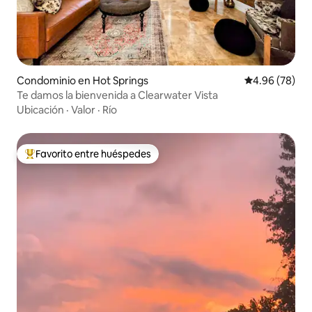
Condominio en Hot Springs
Calificación p
4.96 (78)
Te damos la bienvenida a Clearwater Vista
Ubicación
·
Valor
·
Río
Favorito entre huéspedes
De los mejores en Favorito entre huéspedes