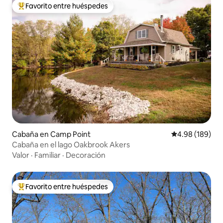
Favorito entre huéspedes
De los mejores en Favorito entre huéspedes
Cabaña en Camp Point
Calificación pr
4.98 (189)
Cabaña en el lago Oakbrook Akers
Valor
·
Familiar
·
Decoración
Favorito entre huéspedes
De los mejores en Favorito entre huéspedes