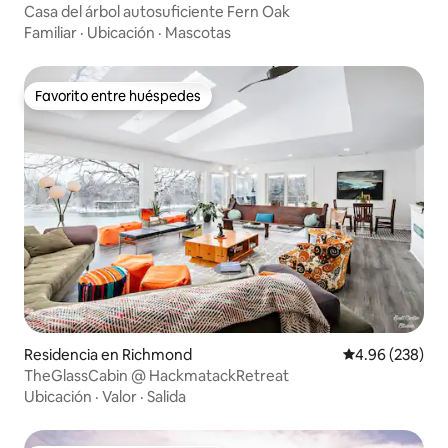
Casa del árbol autosuficiente Fern Oak
Familiar
·
Ubicación
·
Mascotas
Favorito entre huéspedes
Favorito entre huéspedes
Residencia en Richmond
Calificación pr
4.96 (238)
TheGlassCabin @ HackmatackRetreat
Ubicación
·
Valor
·
Salida