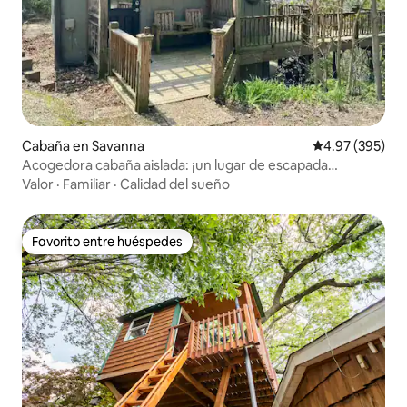
Cabaña en Savanna
Calificación pr
4.97 (395)
Acogedora cabaña aislada: ¡un lugar de escapada
tranquilo!
Valor
·
Familiar
·
Calidad del sueño
Favorito entre huéspedes
Favorito entre huéspedes