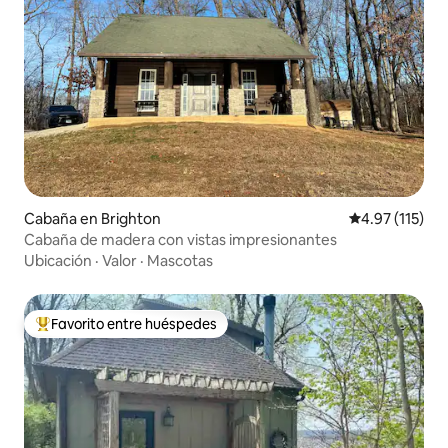
Cabaña en Brighton
Calificación p
4.97 (115)
Cabaña de madera con vistas impresionantes
Ubicación
·
Valor
·
Mascotas
Favorito entre huéspedes
De los mejores en Favorito entre huéspedes