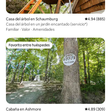
Casa del árbol en Schaumburg
Calificación pr
4.94 (885)
Casa del árbol en un jardín encantado (servicio*)
Familiar
·
Valor
·
Amenidades
Favorito entre huéspedes
Favorito entre huéspedes
Cabaña en Ashmore
Calificación pr
4.89 (309)