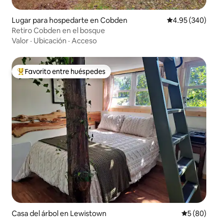
Lugar para hospedarte en Cobden
Calificación pr
4.95 (340)
Retiro Cobden en el bosque
Valor
·
Ubicación
·
Acceso
Favorito entre huéspedes
De los mejores en Favorito entre huéspedes
Casa del árbol en Lewistown
Calificaci
5 (80)