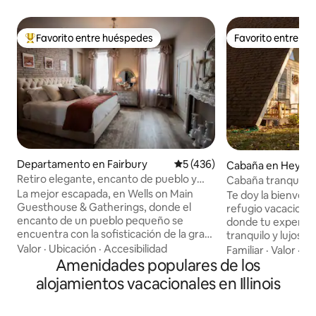
Favorito entre huéspedes
Favorito entre h
De los mejores en Favorito entre huéspedes
Favorito entre h
Departamento en Fairbury
Calificación promedio: 5 de 5
5 (436)
Cabaña en Heywo
Retiro elegante, encanto de pueblo y
Cabaña tranquila e
sofisticación urbana
fogata y juegos
La mejor escapada, en Wells on Main
Te doy la bienven
Guesthouse & Gatherings, donde el
refugio vacacional
encanto de un pueblo pequeño se
donde tu experienc
encuentra con la sofisticación de la gran
tranquilo y lujoso 
ciudad. Ya sea una escapada romántica,
encuentra en 8 he
Valor
·
Ubicación
·
Accesibilidad
Familiar
·
Valor
·
Se
fin de semana de chicas o simplemente
Amenidades populares de los
bosque, a solo 10 
tiempo para recargar las pilas, nuestro
Bloomington, IL. Di
alojamientos vacacionales en Illinois
elegante retiro te tiene cubierto. Las
las estrellas, relá
parejas pueden acomodarse en espacios
un buen libro, hag
de ensueño y crear recuerdos
fuego y luego salg