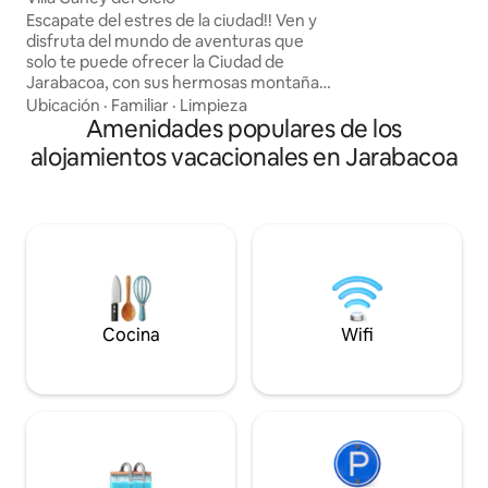
la montaña y herm
Escapate del estres de la ciudad!! Ven y
acogedora cabaña 
disfruta del mundo de aventuras que
escapada romántic
solo te puede ofrecer la Ciudad de
relajante. Disfruta
Jarabacoa, con sus hermosas montañas
y grandiosas vistas. Villa Caney del Cielo
Ubicación
·
Familiar
·
Limpieza
esta ubicada en Pine View El Salto. Con 2
Amenidades populares de los
Dormitorios, 1 Sofa cama, 2 baños,
alojamientos vacacionales en Jarabacoa
cocina equipada, 2 terrazas, Picuzzi
privado climatizado, gazebo, parqueo
para 4 vehiculos. facil acceso, a unos 15
minutos. de las principales atracciones
que hace que Jarabacoa sea un lugar
ideal para pasar tus vacaciones.
Cocina
Wifi