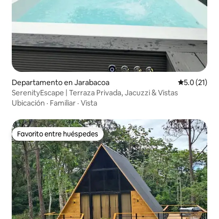
Departamento en Jarabacoa
Calificación
5.0 (21)
SerenityEscape | Terraza Privada, Jacuzzi & Vistas
Ubicación
·
Familiar
·
Vista
Favorito entre huéspedes
Favorito entre huéspedes