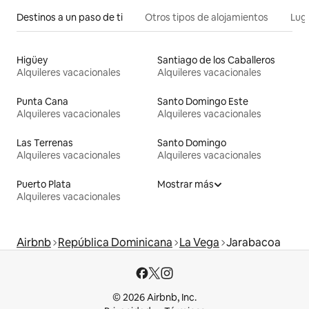
Destinos a un paso de ti
Otros tipos de alojamientos
Lug
Higüey
Santiago de los Caballeros
Alquileres vacacionales
Alquileres vacacionales
Punta Cana
Santo Domingo Este
Alquileres vacacionales
Alquileres vacacionales
Las Terrenas
Santo Domingo
Alquileres vacacionales
Alquileres vacacionales
Puerto Plata
Mostrar más
Alquileres vacacionales
Airbnb
República Dominicana
La Vega
Jarabacoa
© 2026 Airbnb, Inc.