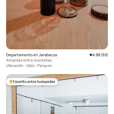
Departamento en Jarabacoa
Calificación p
4.98 (93)
Amantes entre montañas
Ubicación
·
Valor
·
Parques
Favorito entre huéspedes
De los mejores en Favorito entre huéspedes