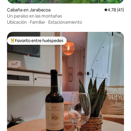
Cabaña en Jarabacoa
Calificación 
4.78 (41)
Un paraíso en las montañas
Ubicación
·
Familiar
·
Estacionamiento
Favorito entre huéspedes
De los mejores en Favorito entre huéspedes