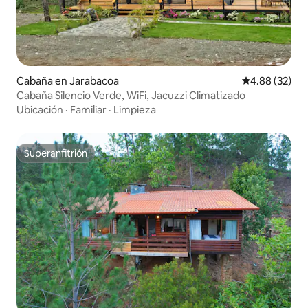
Cabaña en Jarabacoa
Calificación p
4.88 (32)
Cabaña Silencio Verde, WiFi, Jacuzzi Climatizado
Ubicación
·
Familiar
·
Limpieza
Superanfitrión
Superanfitrión