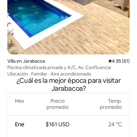
Villa en Jarabacoa
Calificación 
4.95 (61)
Piscina climatizada privada y A/C, Av. Confluencia
Ubicación
·
Familiar
·
Aire acondicionado
¿Cuál es la mejor época para visitar
Jarabacoa?
Mes
Precio
Temp.
promedio
promedio
Ene
$161 USD
24 °C