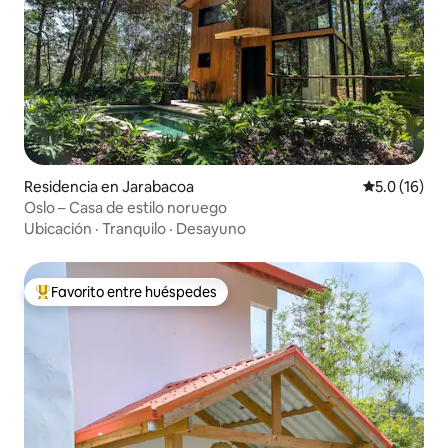
Residencia en Jarabacoa
Calificación
5.0 (16)
Oslo – Casa de estilo noruego
Ubicación
·
Tranquilo
·
Desayuno
Favorito entre huéspedes
De los mejores en Favorito entre huéspedes