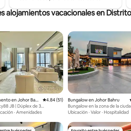
s alojamientos vacacionales en Distrit
 4.9 de 5; 324 evaluaciones
ento en Johor Bahr
Calificación promedio: 4.84 de 5; 51 evaluac
4.84 (51)
Bungalow en Johor Bahru
ky88 JB | Dúplex de 3
Bungalow en la zona de la ciud
os | Cerca del centro comercial
con baño junto a un rincón urb
cación
·
Amenidades
Ubicación
·
Valor
·
Hospitalidad
 entre huéspedes
Favorito entre huéspedes