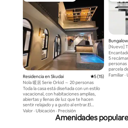
Favorito entre huéspedes
Favorito
Bungalow
[Nuevo] T
5 habitac
Encantado
de billar
5 recámar
personas Ubicada en una espaciosa
parcela d
casa de es
Familiar
·
Residencia en Skudai
Calificación promed
5 (15)
bellament
Nola 暖居 Serie Orkid ～ 20 personas
familias,
Toda la casa está diseñada con un estilo
viajan juntos. Aspectos dest
vacacional, con habitaciones amplias,
recámaras
abiertas y llenas de luz que te hacen
camas tam
sentir relajado y a gusto al entrar.El
1 sofá ca
interior está completamente
Valor
·
Ubicación
·
Precisión
camas individu
amueblado, desde ropa de cama
Amenidades populares 
del supe
cómoda hasta muebles exquisitos, y
de Permas
cada detalle se ha seleccionado