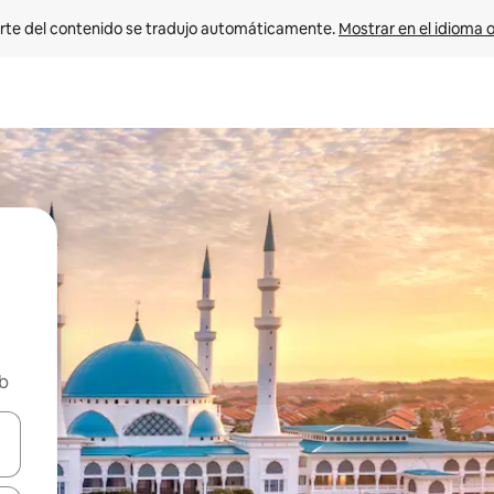
rte del contenido se tradujo automáticamente. 
Mostrar en el idioma o
nb
vegar usando las teclas de las flechas hacia arriba y hacia abajo, o b