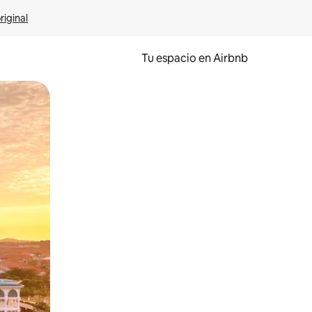
riginal
Tu espacio en Airbnb
ien tocando y deslizando la pantalla.