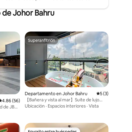
o de Johor Bahru
Superanfitrión
Superanfitrión
Departamento en Johor Bahru
Calificación prom
5 (3)
【Bañera y vista al mar】Suite de lujo
iones
Calificación promedio: 4.86 de 5; 56 evaluaciones
4.86 (56)
R&F【¡Proyector!】20
Ubicación
·
Espacios interiores
·
Vista
ad de JB
ano
Favorito entre huéspedes