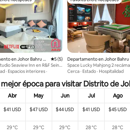
 entre huéspedes
Favorito entre huéspedes
dio: 5 de 5; 5 evaluaciones
ento en Johor Bahru Di
Calificación promedio: 5 de 5; 5 evaluac
5 (5)
Departamento en Johor Bahru
tudio Seaview Inn en R&F Seine
Space Lucky Mahjong 2 recámar
personas | 5 minutos a pie de K
dad
·
Espacios interiores
·
Cerca
·
Estado
·
Hospitalidad
a mejor época para visitar Distrito de J
Abr
May
Jun
Jul
Ago
$41 USD
$47 USD
$44 USD
$41 USD
$45 USD
29 °C
29 °C
29 °C
28 °C
28 °C