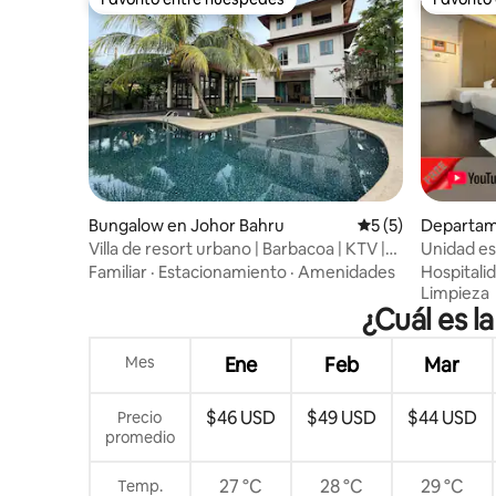
Favorito entre huéspedes
Favorito
Bungalow en Johor Bahru
Calificación prome
5 (5)
Departam
strict
Villa de resort urbano | Barbacoa | KTV |
Unidad es
Piscina | Cargador EV
Region
Familiar
·
Estacionamiento
·
Amenidades
Hospitali
Limpieza
¿Cuál es l
Mes
Ene
Feb
Mar
$46 USD
$49 USD
$44 USD
Precio
promedio
27 °C
28 °C
29 °C
Temp.