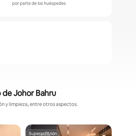
por parte de los huéspedes
o de Johor Bahru
n y limpieza, entre otros aspectos.
Departam
Superanfitrión
Favorit