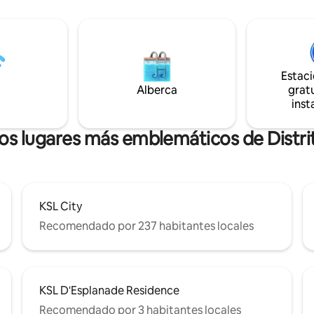
ebrau • A 15 minutos del centro
Johor Bahru City Square a poc
 Southkey Mall • A 15 minutos
minutos. Una escapada perfect
stin • A 30 minutos de Legoland
parejas o para cualquiera que 
una estancia premium con una 
exquisita desde el balcón.
Estac
Alberca
gratu
inst
los lugares más emblemáticos de Distr
KSL City
Recomendado por 237 habitantes locales
KSL D'Esplanade Residence
Recomendado por 3 habitantes locales