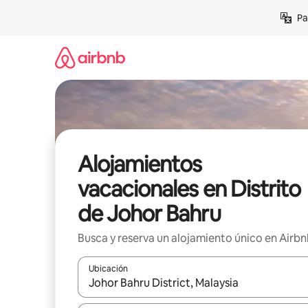
Ir
Pa
al
contenido
Alojamientos
vacacionales en Distrito
de Johor Bahru
Busca y reserva un alojamiento único en Airb
Ubicación
Cuando los resultados estén disponibles, podrás na