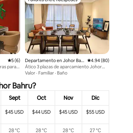
Favorito entre huéspedes
iones
Calificación promedio: 5 de 5; 6 evaluaciones
5 (6)
Departamento en Johor Bah
Calificación promedio:
4.94 (80)
ru
as para 4
Ático 3 plazas de aparcamiento Johor
SL Mall
Bahru Cerca de KSL Mall 5 min
Valor
·
Familiar
·
Baño
ohor Bahru?
Sept
Oct
Nov
Dic
$45 USD
$44 USD
$45 USD
$55 USD
28 °C
28 °C
28 °C
27 °C