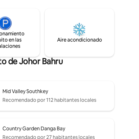
Culture Street CIQ Custom a✔ 10
os
minutos (enlace a Singapur) Centro
a para
comercial Midvalley a✔ 15 minutos
busque
vista
ionamiento
ito en las
Aire acondicionado
alaciones
ito de Johor Bahru
Mid Valley Southkey
Recomendado por 112 habitantes locales
Country Garden Danga Bay
Recomendado por 27 habitantes locales