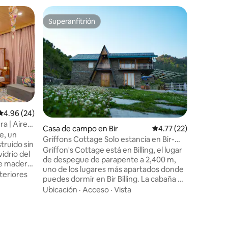
Casa de
Superanfitrión
Favor
Superanfitrión
De los 
la
Casa rúst
Disfruta 
eleganci
madera na
creando 
el corazón 
Ubicació
hace que
Disfruta 
gama de 
Calificación promedio: 4.96 de 5; 24 evaluaciones
4.96 (24)
jardín. N
a | Aire
de flores
Casa de campo en Bir
Calificación promedio
4.77 (22)
 pulgadas
e, un
para rela
Griffons Cottage Solo estancia en Bir-
truido sin
mañana. Convenientemente ubicado, el
Billing al despegue
Griffon's Cottage está en Billing, el lugar
vidrio del
mercado l
de despegue de parapente a 2,400 m,
de madera
jardines 
uno de los lugares más apartados donde
acio que
5 km, lo q
teriores
puedes dormir en Bir Billing. La cabaña es
 y
compras
una casa de dos habitaciones con techo a
Ubicación
·
Acceso
·
Vista
 en el
dos aguas construida con piedra de
o por una
montaña local, con techos cálidos de
io de
pino y mampostería a la vista en toda la
n dosel
propiedad. La habitación del primer piso