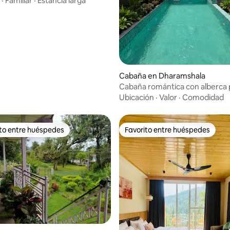
·
Familiar
·
Estancia larga
 4.93 de 5; 14 evaluaciones
Cabaña en Dharamshala
Cabaña romántica con alberca p
The Maple House
Ubicación
·
Valor
·
Comodidad
ito entre huéspedes
Favorito entre huéspedes
ejores en Favorito entre huéspedes
Favorito entre huéspedes