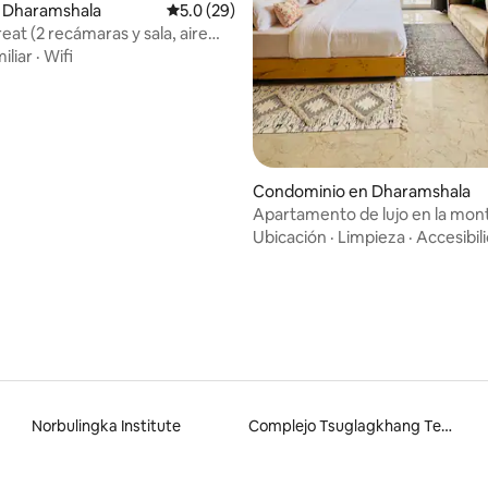
n Dharamshala
Calificación promedio: 5.0 de 5; 29 evaluac
5.0 (29)
eat (2 recámaras y sala, aire
nado, vegetación y tranquilidad
iliar
·
Wifi
o: 5.0 de 5; 4 evaluaciones
Condominio en Dharamshala
Apartamento de lujo en la mon
Oaknest | Dharamkot
Ubicación
·
Limpieza
·
Accesibil
Norbulingka Institute
Complejo Tsuglagkhang Templo del Dalai Lama