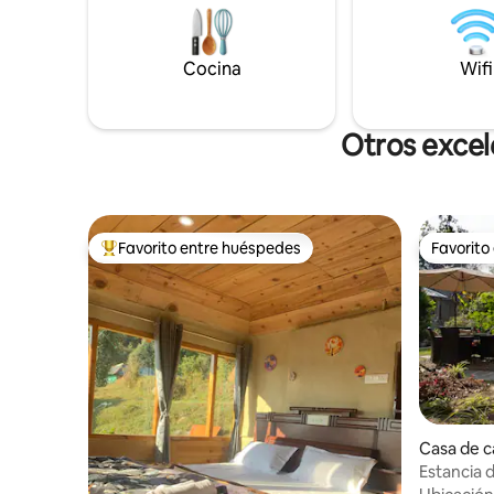
punto de 
auto del 
5 minutos
Cocina
Karmapa y
Wifi
Norbulingka. La casa de c
diseñada 
elegancia 
Otros excel
Favorito entre huéspedes
Favorito
De los mejores en Favorito entre huéspedes
Favorito
Casa de 
ala
Estancia d
Casa rura