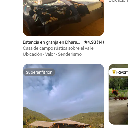
Ubicación
Estancia en granja en Dharam
Calificación promedio:
4.93 (14)
shala
Casa de campo rústica sobre el valle
Ubicación
·
Valor
·
Senderismo
Superanfitrión
Favor
Superanfitrión
De los m