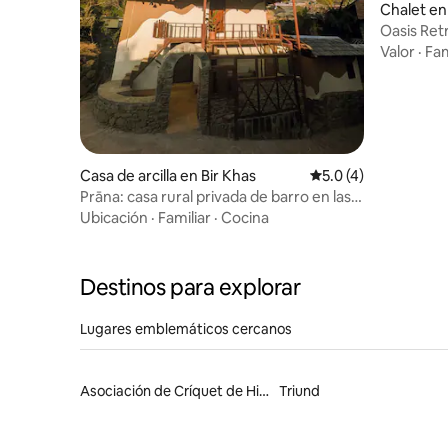
Chalet e
Oasis Retr
acondicio
Valor
·
Fam
en 360°)
Casa de arcilla en Bir Khas
Calificación promedi
5.0 (4)
Prāna: casa rural privada de barro en las
montañas
Ubicación
·
Familiar
·
Cocina
Destinos para explorar
Lugares emblemáticos cercanos
Asociación de Críquet de Himachal Pradesh
Triund