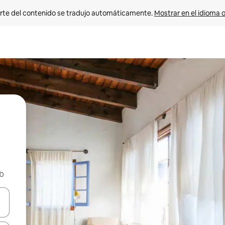
rte del contenido se tradujo automáticamente. 
Mostrar en el idioma o
nb
vegar usando las teclas de las flechas hacia arriba y hacia abajo, o b