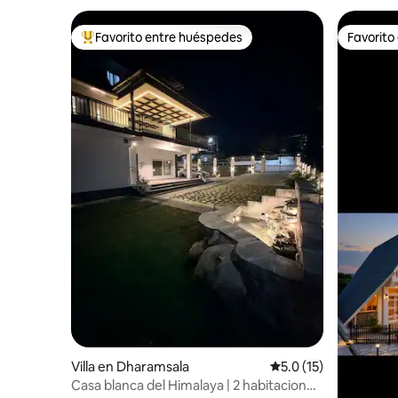
Favorito entre huéspedes
Favorito
De los mejores en Favorito entre huéspedes
Favorito
Villa en Dharamsala
Calificación promedio
5.0 (15)
Casa blanca del Himalaya | 2 habitaciones