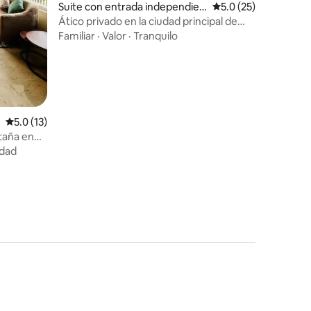
iones
Suite con entrada independien
Calificación promedi
5.0 (25)
te en Dharamsala
Ático privado en la ciudad principal de
Dharamshala
Familiar
·
Valor
·
Tranquilo
Calificación promedio: 5.0 de 5; 13 evaluaciones
5.0 (13)
taña en
idad