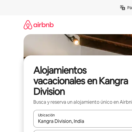
Ir
Pa
al
contenido
Alojamientos
vacacionales en Kangra
Division
Busca y reserva un alojamiento único en Airb
Ubicación
Cuando los resultados estén disponibles, podrás na