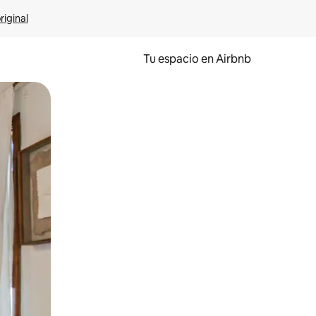
riginal
Tu espacio en Airbnb
ien tocando y deslizando la pantalla.