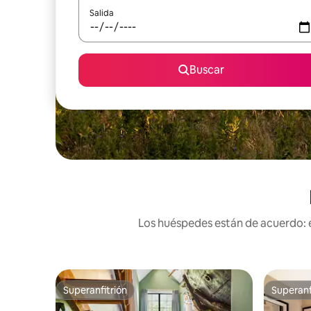
Salida
Buscar
Los huéspedes están de acuerdo: e
Superanfitrión
Superanf
Superanfitrión
Superanf