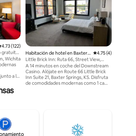
Cocina c
Despiérta
atraccio
Wichita P
a pasos 
Plazzio y 
Adventure
aire libr
energías
alificación promedio: 4.73 de 5; 122 evaluaciones
4.73 (122)
gratuito 
 gratuito.
Habitación de hotel en Baxter S
Calificación promedi
4.75 (4)
con cocin
n, Wichita
prings
solo 13 mi
Little Brick Inn: Ruta 66, Street View,
modernas
millas de
Suite 21
A 14 minutos en coche del Downstream
familias,
Casino. Alójate en Route 66 Little Brick
junto a la
persona 
Inn Suite 21, Baxter Springs, KS. Disfruta
l
de Wichit
de comodidades modernas como 1 cama
5, el
nsas
tamaño king, wifi de alta velocidad y
 la ciudad
televisores de pantalla plana en un
McConnell.
entorno lleno de historia
tatal de
estadounidense. Perfectamente situado
 en el
en el Frontier Military Historic Byway,
explora lugares de interés cercanos
como Fort Leavenworth, Fort Scott y
ente
John Brown Museum. Experimenta
ionamiento
eventos locales durante todo el año: