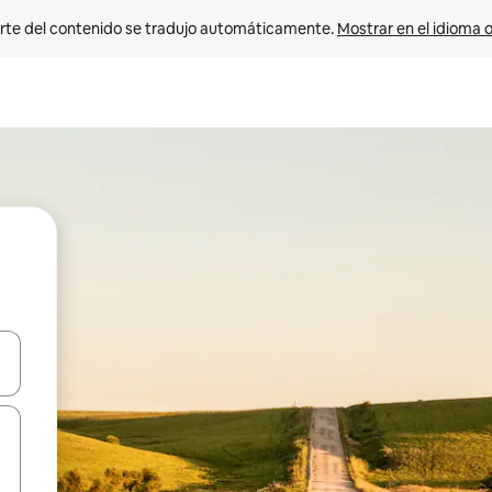
rte del contenido se tradujo automáticamente. 
Mostrar en el idioma o
vegar usando las teclas de las flechas hacia arriba y hacia abajo, o b