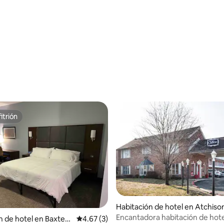
itrión
itrión
Habitación de hotel en Atchiso
Encantadora habitación de hote
: 4.7 de 5; 10 evaluaciones
n de hotel en Baxter
Calificación promedio: 4.67 de 5; 3 evaluac
4.67 (3)