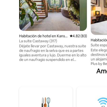
Habitación de hotel en Kansa
Calificación promedio:
4.82 (83)
Habitació
s City
La suite Castaway (317)
Suite esp
Déjate llevar por Castaway, nuestra suite
Refrigera
Este eleg
de naufragio en la selva que es a partes
destinos 
iguales aventura y lujo. Duerme en lo alto
un alojam
de un naufragio suspendido en el
Plus by B
segundo piso de la habitación, rodeado
convenie
de exuberantes murales de la selva que
Ame
mundialm
te harán sentir perdido (de la mejor
Topeka, e
manera). Relájate en la bañera de
restaurant
hidromasaje, contempla el bosque y deja
Los huésp
que tu imaginación se desplace a islas
alberca cu
desiertas y tesoros ocultos. Es el mejor
desayuno 
escape para los amantes de la adrenalina,
velocidad
los románticos y cualquier persona que
negocios,
esté lista para cambiar lo ordinario por