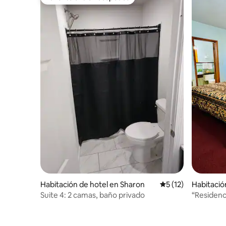
Favorito entre huéspedes
Habitación de hotel en Sharon
Calificación promed
5 (12)
Habitació
Suite 4: 2 camas, baño privado
“Residenci
con histor