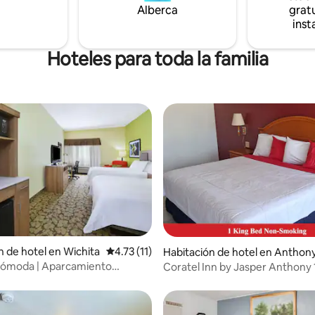
dor y microondas en la
Estacionamiento gratuito
Alberca
gratu
n. Encontrarás comodidad y
inst
cia durante tu estancia.
Hoteles para toda la familia
n de hotel en Wichita
Calificación promedio: 4.73 de 5; 11 evaluac
4.73 (11)
Habitación de hotel en Anthon
 cómoda | Aparcamiento
Coratel Inn by Jasper Anthony
Piscina cubierta, jacuzzi
tamaño king NS