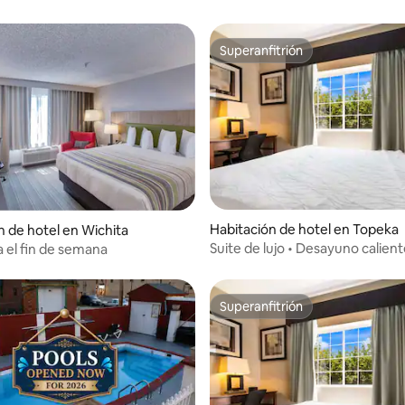
Superanfitrión
Superanfitrión
Habitación de hotel en Topeka
n de hotel en Wichita
Suite de lujo • Desayuno calient
a el fin de semana
• Spa • Refrigerador
Superanfitrión
Superanfitrión