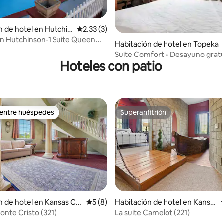
n de hotel en Hutchin
Calificación promedio: 2.33 de 5; 3 evaluac
2.33 (3)
nn Hutchinson-1 Suite Queen
Habitación de hotel en Topeka
Suite Comfort • Desayuno gratu
Hoteles con patio
Jacuzzi • Refrigerador
 entre huéspedes
Superanfitrión
 entre huéspedes
Superanfitrión
dio: 5 de 5; 3 evaluaciones
n de hotel en Kansas Cit
Calificación promedio: 5 de 5; 8 evaluac
5 (8)
Habitación de hotel en Kansa
s City
onte Cristo (321)
La suite Camelot (221)