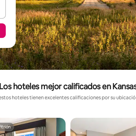
Los hoteles mejor calificados en Kansa
stos hoteles tienen excelentes calificaciones por su ubicación
itrión
itrión