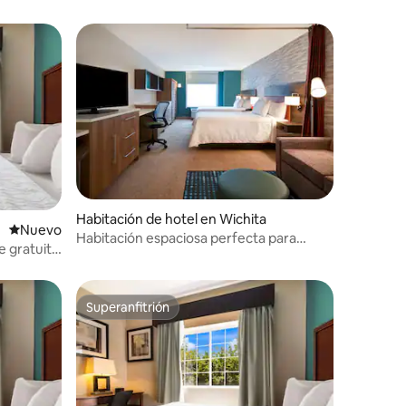
Habitación de hotel en Wichita
Nuevo alojamiento
Nuevo
Habitación espaciosa perfecta para
e gratuito
familias en Wichita
Superanfitrión
Superanfitrión