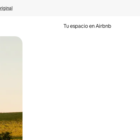
riginal
Tu espacio en Airbnb
ien tocando y deslizando la pantalla.