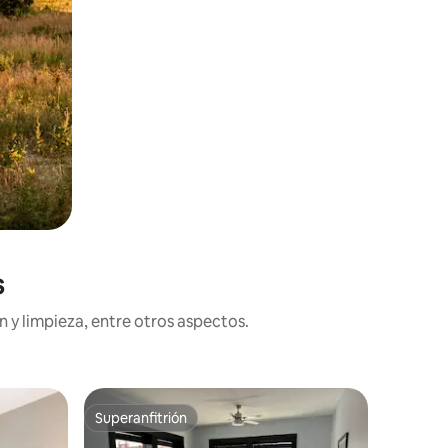
s
 y limpieza, entre otros aspectos.
Habitació
Superanfitrión
Superanfitrión
a
Pasos a P