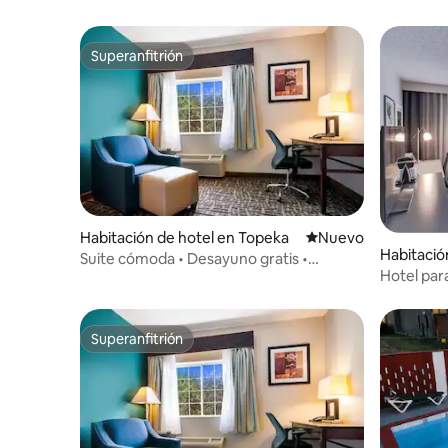
Superanfitrión
Superanfitrión
Habitación de hotel en Topeka
Nuevo alojamiento
Nuevo
Habitació
Suite cómoda • Desayuno gratis •
Hotel par
Refrigerador • Jacuzzi
Superanfitrión
Superanfitrión