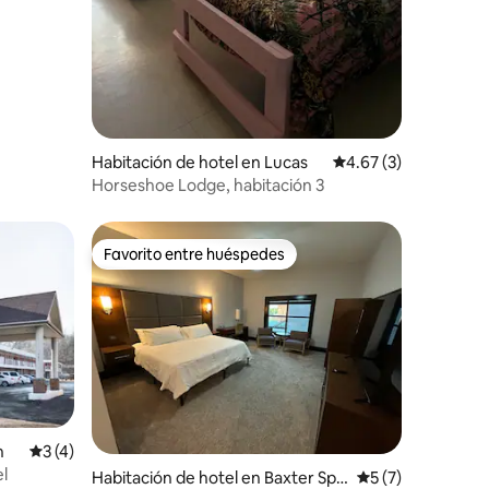
Habitación de hotel en Lucas
Calificación promedi
4.67 (3)
Horseshoe Lodge, habitación 3
Favorito entre huéspedes
Favorito entre huéspedes
n
Calificación promedio: 3 de 5; 4 evaluaciones
3 (4)
l
iones
Habitación de hotel en Baxter Spri
Calificación prom
5 (7)