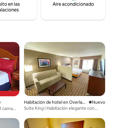
ito en las
Aire acondicionado
Spring Heritage Festival, Fall Frontier
alaciones
Days y Route 66 Festival. Gran área para
bodas.
iones
Habitación de hotel en Overlan
Nuevo alojamiento
Nuevo
y
d Park
Suite King | Habitación elegante con
 1 cama
desayuno gratuito