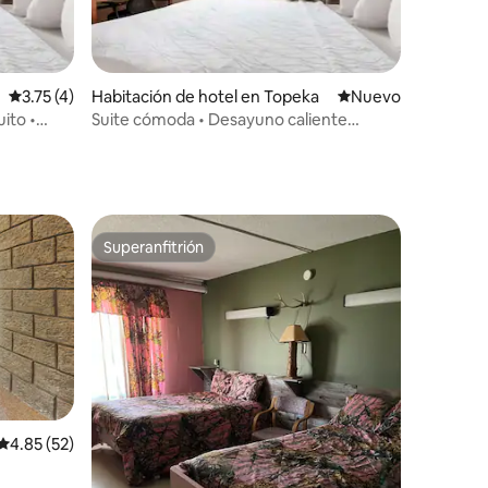
iones
Calificación promedio: 3.75 de 5; 4 evaluaciones
3.75 (4)
Habitación de hotel en Topeka
Nuevo alojamiento
Nuevo
ito •
Suite cómoda • Desayuno caliente
gratuito • Refrigerador
Superanfitrión
Superanfitrión
iones
Calificación promedio: 4.85 de 5; 52 evaluaciones
4.85 (52)