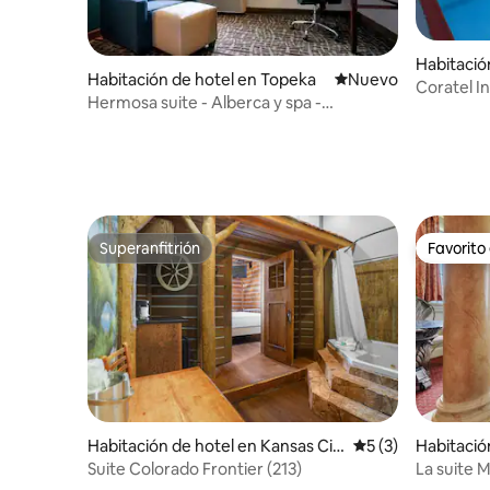
Habitació
Habitación de hotel en Topeka
Nuevo alojamiento
Nuevo
son
Coratel I
Hermosa suite - Alberca y spa -
Sofá NS
Desayuno gratis
Superanfitrión
Favorito
Superanfitrión
Favorito
Habitación de hotel en Kansas Cit
Calificación prome
5 (3)
Habitació
y
y
Suite Colorado Frontier (213)
La suite M