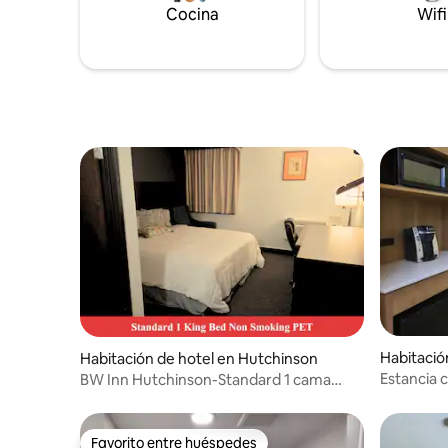
refrigera
una estadía salvaje e inolvidable.
Cocina
Wifi
habitació
convenien
Habitació
Habitación de hotel en Hutchinson
Estancia
BW Inn Hutchinson-Standard 1 cama
gratuito. 
tamaño king NS habitación para
mascotas
Favorito entre huéspedes