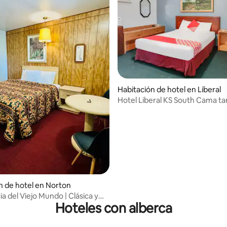
Habitación de hotel en Liberal
Hotel Liberal KS South Cama t
queen para fumadores
io: 5 de 5; 12 evaluaciones
n de hotel en Norton
a del Viejo Mundo | Clásica y
Hoteles con alberca
ia”