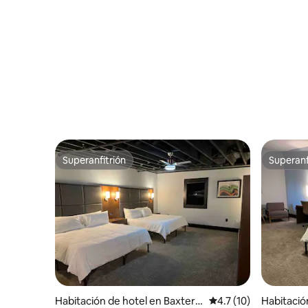
Superanfitrión
Superanf
Superanfitrión
Superanf
Habitación de hotel en Baxter S
Calificación promedio
4.7 (10)
Habitació