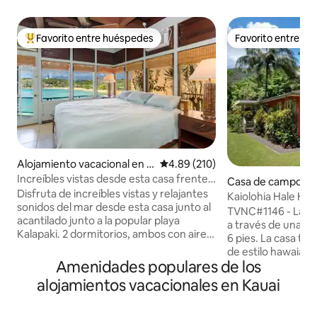
Favorito entre huéspedes
Favorito entre h
De los mejores en Favorito entre huéspedes
Favorito entre h
Alojamiento vacacional en Li
Calificación promedio: 4.89 de 5
4.89 (210)
hue
Increíbles vistas desde esta casa frente
Casa de campo en
al mar
Disfruta de increíbles vistas y relajantes
Kaiolohia Hale Ha
sonidos del mar desde esta casa junto al
Tunnels Beach
TVNC#1146 - La entrada cerrada te lleva
acantilado junto a la popular playa
a través de una pa
Kalapaki. 2 dormitorios, ambos con aire
6 pies. La casa trasera, a nivel del suelo,
acondicionado y excelentes vistas al mar
de estilo hawaiano 
y las montañas. El dormitorio principal
Amenidades populares de los
escondida de form
con baño tiene una cama tamaño king. El
casa principal de la
alojamientos vacacionales en Kauai
segundo bd tiene una cama tamaño
patio trasero Lana
queen. Segundo baño, lavadora y
sobre las tierras 
secadora en el pasillo de la sala de estar,