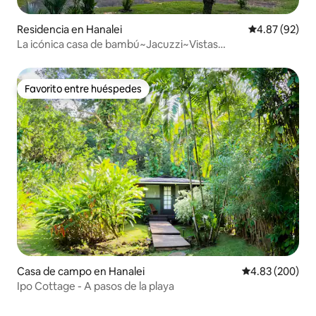
Residencia en Hanalei
Calificación p
4.87 (92)
La icónica casa de bambú~Jacuzzi~Vistas
panorámicas~Aire acondicionado
Favorito entre huéspedes
Favorito entre huéspedes
Casa de campo en Hanalei
Calificación pr
4.83 (200)
Ipo Cottage - A pasos de la playa