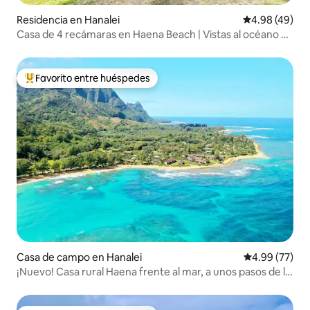
Residencia en Hanalei
Calificación p
4.98 (49)
Casa de 4 recámaras en Haena Beach | Vistas al océano y
a la selva
Favorito entre huéspedes
De los mejores en Favorito entre huéspedes
Casa de campo en Hanalei
Calificación p
4.99 (77)
¡Nuevo! Casa rural Haena frente al mar, a unos pasos de la
playa