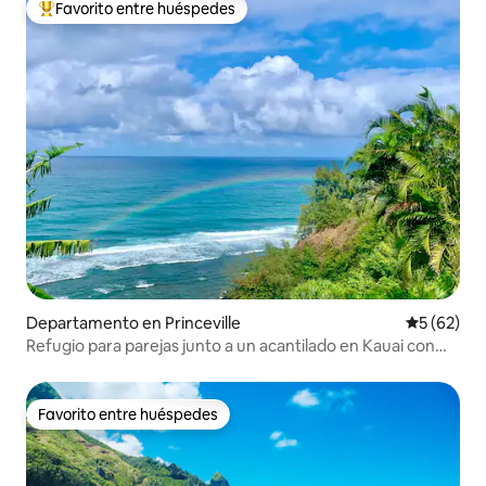
Favorito entre huéspedes
De los mejores en Favorito entre huéspedes
Departamento en Princeville
Calificaci
5 (62)
Refugio para parejas junto a un acantilado en Kauai con
aire acondicionado
Favorito entre huéspedes
Favorito entre huéspedes