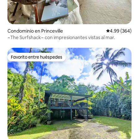
Condominio en Princeville
Calificación pr
4.99 (364)
~The Surfshack~ con impresionantes vistas al mar.
Favorito entre huéspedes
Favorito entre huéspedes