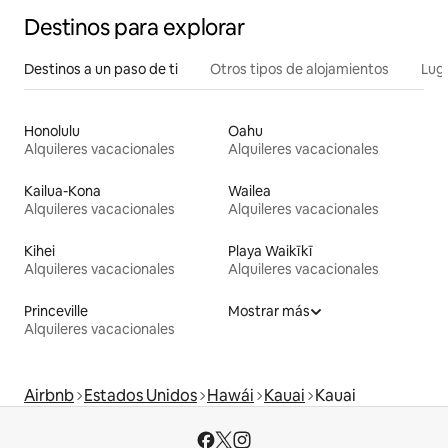
Destinos para explorar
Destinos a un paso de ti
Otros tipos de alojamientos
Lug
Honolulu
Oahu
Alquileres vacacionales
Alquileres vacacionales
Kailua-Kona
Wailea
Alquileres vacacionales
Alquileres vacacionales
Kihei
Playa Waikīkī
Alquileres vacacionales
Alquileres vacacionales
Princeville
Mostrar más
Alquileres vacacionales
Airbnb
Estados Unidos
Hawái
Kauai
Kauai