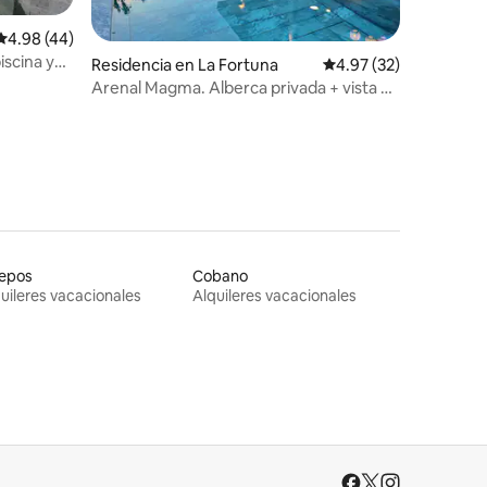
iones
Calificación promedio: 4.98 de 5; 44 evaluaciones
4.98 (44)
piscina y
Residencia en La Fortuna
Calificación promedio:
4.97 (32)
Arenal Magma. Alberca privada + vista al
volcán + BBQ + seguridad
epos
Cobano
uileres vacacionales
Alquileres vacacionales