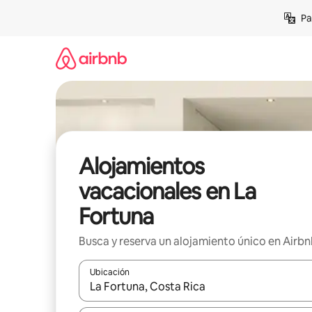
Ir
Pa
al
contenido
Alojamientos
vacacionales en La
Fortuna
Busca y reserva un alojamiento único en Airb
Ubicación
Cuando los resultados estén disponibles, podrás na