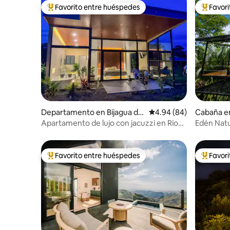
Favorito entre huéspedes
Favor
De los mejores en Favorito entre huéspedes
De los m
Departamento en Bijagua de
Calificación promedio:
4.94 (84)
Cabaña en
Upala
Apartamento de lujo con jacuzzi en Río
Edén Natu
Celeste
Fortuna
Favorito entre huéspedes
Favor
De los mejores en Favorito entre huéspedes
De los m