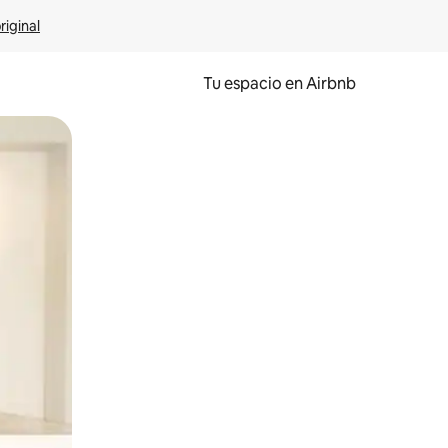
riginal
Tu espacio en Airbnb
ien tocando y deslizando la pantalla.