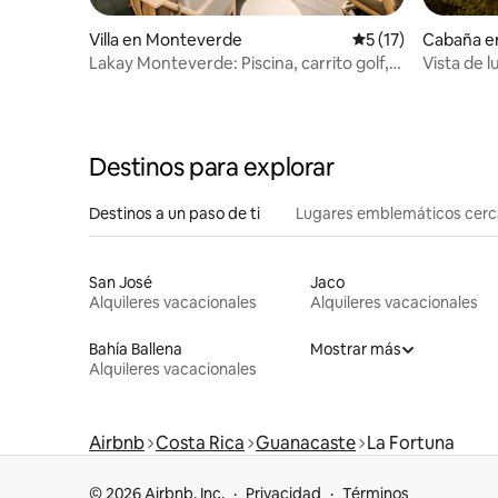
Villa en Monteverde
Calificación promed
5 (17)
Cabaña en
Lakay Monteverde: Piscina, carrito golf,
Vista de 
desayuno.
y fogata
Destinos para explorar
Destinos a un paso de ti
Lugares emblemáticos cer
San José
Jaco
Alquileres vacacionales
Alquileres vacacionales
Bahía Ballena
Mostrar más
Alquileres vacacionales
Airbnb
Costa Rica
Guanacaste
La Fortuna
© 2026 Airbnb, Inc.
Privacidad
Términos