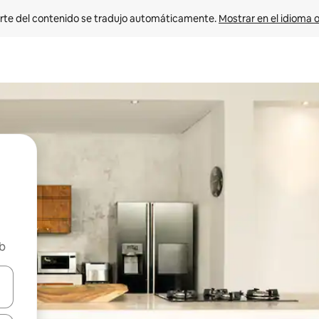
rte del contenido se tradujo automáticamente. 
Mostrar en el idioma o
nb
vegar usando las teclas de las flechas hacia arriba y hacia abajo, o b