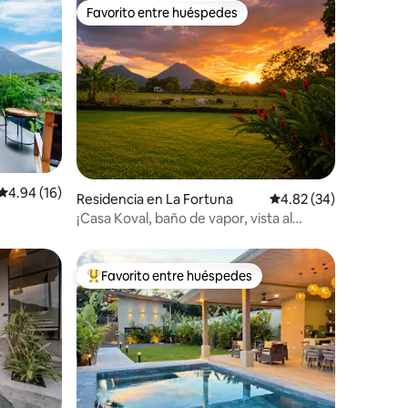
Favorito entre huéspedes
Favorito entre huéspedes
Calificación promedio: 4.94 de 5; 16 evaluaciones
4.94 (16)
iones
Residencia en La Fortuna
Calificación promedio:
4.82 (34)
¡Casa Koval, baño de vapor, vista al
volcán y paz!
Favorito entre huéspedes
re huéspedes
De los mejores en Favorito entre huéspedes