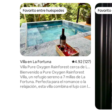
Favorito entre huéspedes
Favorito
Favorito entre huéspedes
Favorito
Villa en La Fortuna
Calificación promedio: 
4.92 (127)
Villa Pure Oxygen Rainforest cerca de La
Fortuna #1
Bienvenido a Pure Oxygen Rainforest
Villa, un refugio sereno a 7 millas de La
Fortuna. Perfecta para el romance o la
relajación, esta villa combina el lujo con la
naturaleza. Disfruta de una cama
tamaño king, Smart TV y wifi de alta
velocidad. La villa cuenta con un baño
moderno, ducha al aire libre, cocina
totalmente equipada y lavandería.