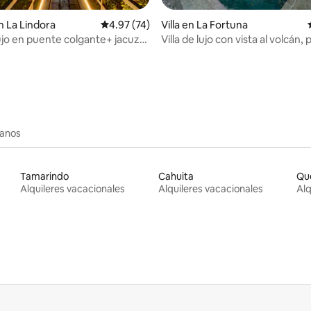
io: 5 de 5; 17 evaluaciones
 La Lindora
Calificación promedio: 4.97 de 5; 74 evaluac
4.97 (74)
Villa en La Fortuna
lujo en puente colgante+ jacuzzi
Villa de lujo con vista al volcán, 
jacuzzi
canos
Tamarindo
Cahuita
Qu
Alquileres vacacionales
Alquileres vacacionales
Alq