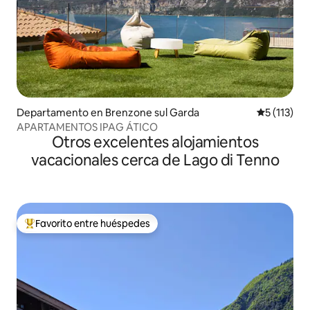
Departamento en Brenzone sul Garda
Calificació
5 (113)
APARTAMENTOS IPAG ÁTICO
Otros excelentes alojamientos
vacacionales cerca de Lago di Tenno
Favorito entre huéspedes
De los mejores en Favorito entre huéspedes