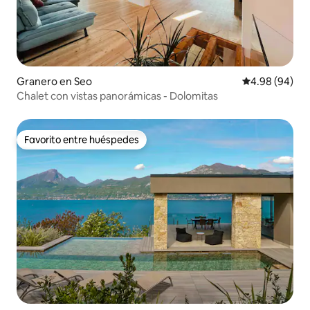
Granero en Seo
Calificación p
4.98 (94)
Chalet con vistas panorámicas - Dolomitas
Favorito entre huéspedes
Favorito entre huéspedes