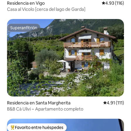
Residencia en Vigo
Calificación p
4.93 (116)
Casa al Vicolo [cerca del lago de Garda]
Superanfitrión
Superanfitrión
Residencia en Santa Margherita
Calificación p
4.91 (111)
B&B Cà Ulivi ~ Apartamento completo
Favorito entre huéspedes
De los mejores en Favorito entre huéspedes