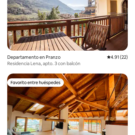
Departamento en Pranzo
Calificación 
4.91 (22)
Residencia Lena, apto. 3 con balcón
Favorito entre huéspedes
Favorito entre huéspedes