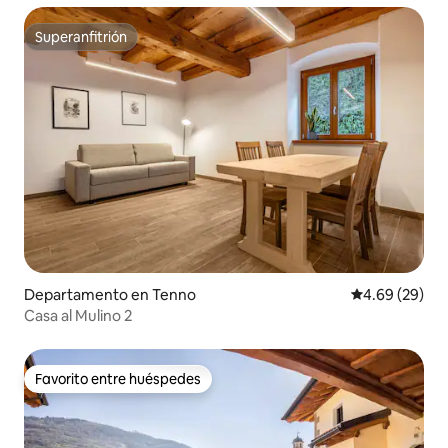
Superanfitrión
Superanfitrión
Departamento en Tenno
Calificación p
4.69 (29)
Casa al Mulino 2
Favorito entre huéspedes
Favorito entre huéspedes