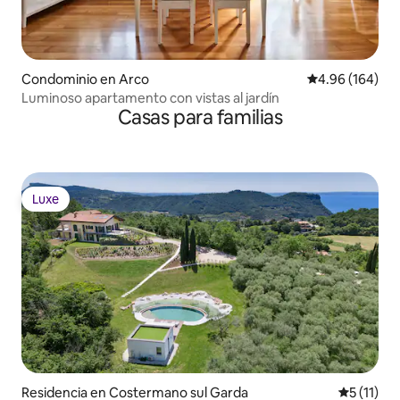
Condominio en Arco
Calificación pr
4.96 (164)
Luminoso apartamento con vistas al jardín
Casas para familias
Luxe
Luxe
Residencia en Costermano sul Garda
Calificaci
5 (11)