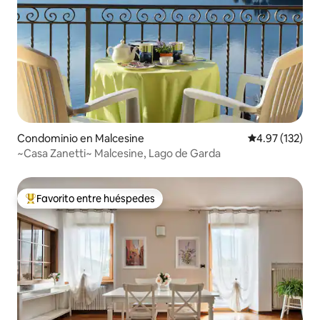
Condominio en Malcesine
Calificación p
4.97 (132)
~Casa Zanetti~ Malcesine, Lago de Garda
Favorito entre huéspedes
De los mejores en Favorito entre huéspedes