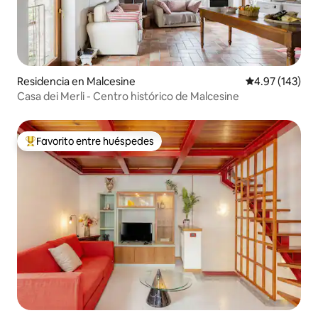
Residencia en Malcesine
Calificación p
4.97 (143)
Casa dei Merli - Centro histórico de Malcesine
Favorito entre huéspedes
De los mejores en Favorito entre huéspedes