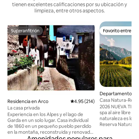
tienen excelentes calificaciones por su ubicación y
limpieza, entre otros aspectos.
Superanfitrión
Favorito entre h
Superanfitrión
Favorito entre h
Departamento en
ne sul Garda
Casa Natura-Reserv
Residencia en Arco
Calificación promedio: 4.95 de 5
4.95 (214)
Bondo
2026 NUEVA TINA
La casa privada
spa al aire libre (c
Experiencia en los Alpes y el lago de
naturaleza es lo q
Garda en un solo lugar. Casa individual
Reserva Natural de
de 1860 en un pequeño pueblo perdido
entre vastos prad
en la montaña, reconstruida y renovada
con vista al lago d
Amenidades populares para
como un departamento minimalista de