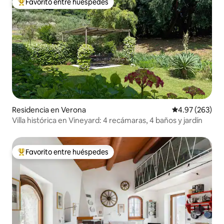
Favorito entre huéspedes
De los mejores en Favorito entre huéspedes
Residencia en Verona
Calificación pr
4.97 (263)
Villa histórica en Vineyard: 4 recámaras, 4 baños y jardín
Favorito entre huéspedes
De los mejores en Favorito entre huéspedes