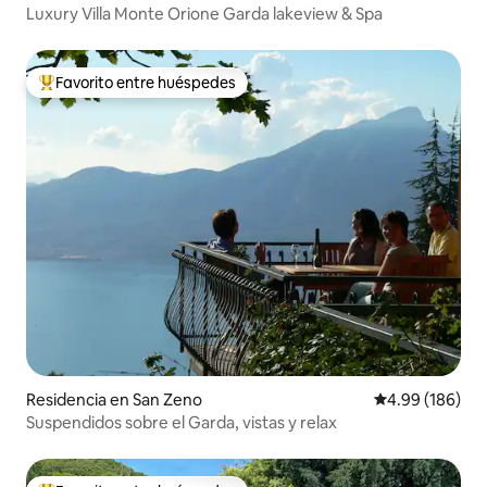
Luxury Villa Monte Orione Garda lakeview & Spa
Favorito entre huéspedes
De los mejores en Favorito entre huéspedes
Residencia en San Zeno
Calificación pr
4.99 (186)
Suspendidos sobre el Garda, vistas y relax