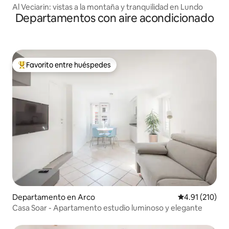
Al Veciarin: vistas a la montaña y tranquilidad en Lundo
Departamentos con aire acondicionado
Favorito entre huéspedes
De los mejores en Favorito entre huéspedes
Departamento en Arco
Calificación p
4.91 (210)
Casa Soar - Apartamento estudio luminoso y elegante