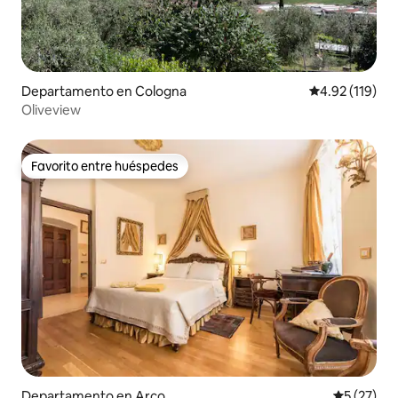
Departamento en Cologna
Calificación p
4.92 (119)
Oliveview
Favorito entre huéspedes
Favorito entre huéspedes
Departamento en Arco
Calificaci
5 (27)