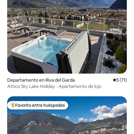
Departamento en Riva del Garda
Calificaci
5 (71)
Attico Sky Lake Holiday - Apartamento de lujo
Favorito entre huéspedes
De los mejores en Favorito entre huéspedes