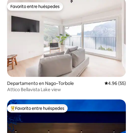
Favorito entre huéspedes
Favorito entre huéspedes
Departamento en Nago–Torbole
Calificación p
4.96 (55)
Attico Bellavista Lake view
Favorito entre huéspedes
De los mejores en Favorito entre huéspedes