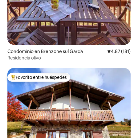
Condominio en Brenzone sul Garda
Calificación p
4.87 (181)
Residencia olivo
Favorito entre huéspedes
De los mejores en Favorito entre huéspedes