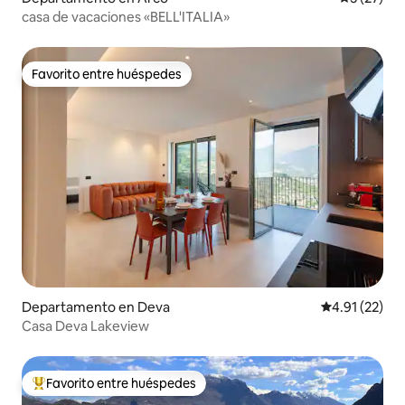
casa de vacaciones «BELL'ITALIA»
Favorito entre huéspedes
Favorito entre huéspedes
Departamento en Deva
Calificación 
4.91 (22)
Casa Deva Lakeview
Favorito entre huéspedes
De los mejores en Favorito entre huéspedes