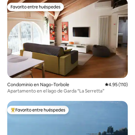
Favorito entre huéspedes
Favorito entre huéspedes
Condominio en Nago–Torbole
Calificación p
4.95 (110)
Apartamento en el lago de Garda “La Serretta”
Favorito entre huéspedes
De los mejores en Favorito entre huéspedes