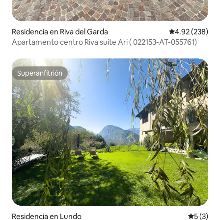
Residencia en Riva del Garda
Calificación pr
4.92 (238)
Apartamento centro Riva suite Ari ( 022153-AT-055761)
Superanfitrión
Superanfitrión
Residencia en Lundo
Calificac
5 (3)