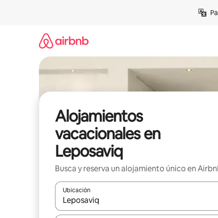
Ir
Pa
al
contenido
Alojamientos
vacacionales en
Leposaviq
Busca y reserva un alojamiento único en Airb
Ubicación
Cuando los resultados estén disponibles, podrás na