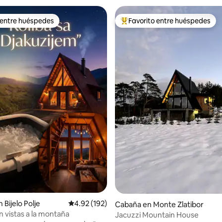
 entre huéspedes
Favorito entre huéspedes
 entre huéspedes
De los mejores en Favorito ent
 4.99 de 5; 85 evaluaciones
Bijelo Polje
Calificación promedio: 4.92 de 5; 192 evaluac
4.92 (192)
Cabaña en Monte Zlatibor
n vistas a la montaña
Jacuzzi Mountain House