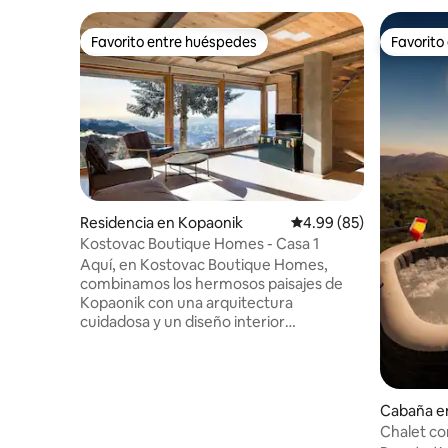
Favorito entre huéspedes
Favorito
Favorito entre huéspedes
Favorito
Residencia en Kopaonik
Calificación promedio:
4.99 (85)
Kostovac Boutique Homes - Casa 1
Aquí, en Kostovac Boutique Homes,
combinamos los hermosos paisajes de
Kopaonik con una arquitectura
cuidadosa y un diseño interior
contemporáneo. A una altitud de ~1450
m y escondidas en las cascadas de la
colina de Kostovac, todas las casas están
orientadas al sur y disfrutan de unas
Cabaña en 
vistas maravillosas. Los espacios son
Chalet co
abiertos y aireados, pero acogedores e