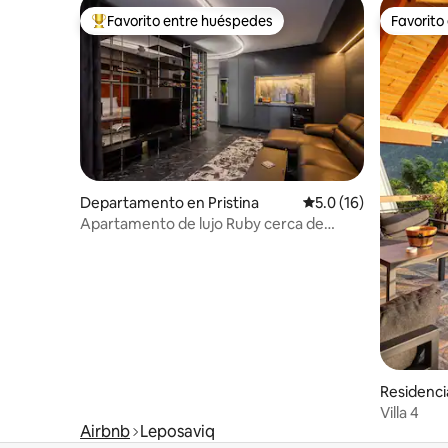
Favorito entre huéspedes
Favorito
De los mejores en Favorito entre huéspedes
Favorito
Departamento en Pristina
Calificación promedio
5.0 (16)
Apartamento de lujo Ruby cerca de
Marriott | Estacionamiento gratuito
Residenci
Villa 4
Airbnb
Leposaviq