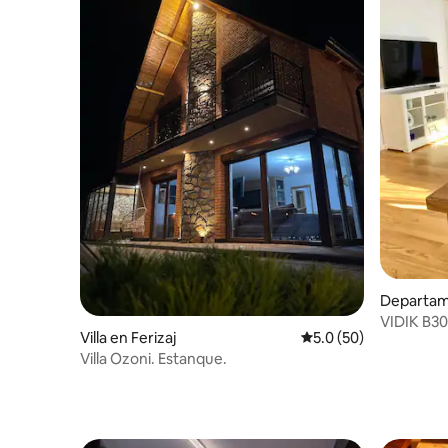
Departam
VIDIK B3
Villa en Ferizaj
Calificación promedio
5.0 (50)
Villa Ozoni. Estanque.