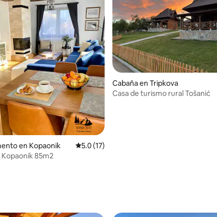
Cabaña en Tripkova
Casa de turismo rural Tošanić
ento en Kopaonik
Calificación promedio: 5.0 de 5; 17 evaluac
5.0 (17)
0 Kopaonik 85m2
: 5.0 de 5; 50 evaluaciones