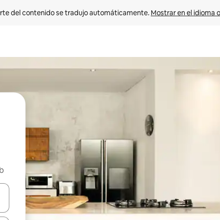
rte del contenido se tradujo automáticamente. 
Mostrar en el idioma o
nb
vegar usando las teclas de las flechas hacia arriba y hacia abajo, o b