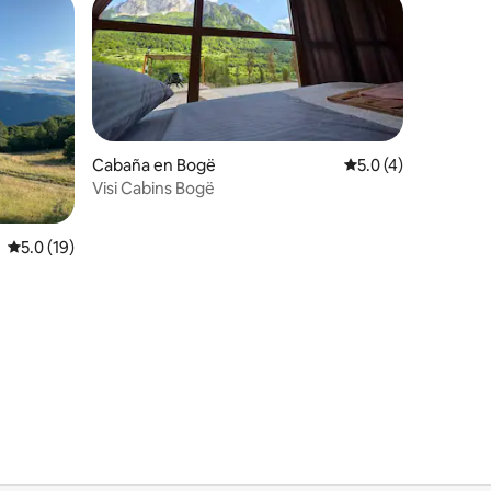
re huéspedes
Cabaña en Bogë
Calificación promed
5.0 (4)
Visi Cabins Bogë
Calificación promedio: 5.0 de 5; 19 evaluaciones
5.0 (19)
iones