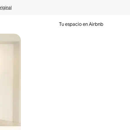
riginal
Tu espacio en Airbnb
ien tocando y deslizando la pantalla.