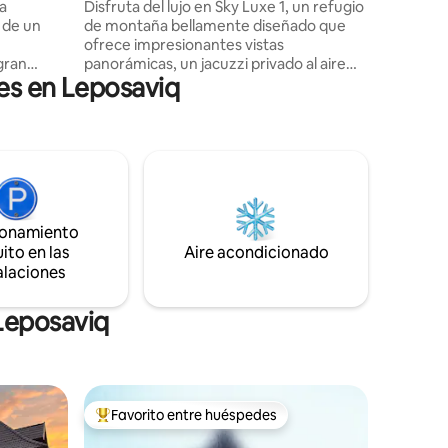
a
Disfruta del lujo en Sky Luxe 1, un refugio
 de un
de montaña bellamente diseñado que
ofrece impresionantes vistas
gran
panorámicas, un jacuzzi privado al aire
es en Leposaviq
ece la
libre, una cocina totalmente equipada,
Smart TV, Wi-Fi de alta velocidad y
estacionamiento privado gratuito.
dos
Creada para parejas, familias y grupos
e theater
pequeños que buscan comodidad y
resso -
tranquilidad, la villa cuenta con dos
trasero -
elegantes habitaciones con calefacción
en todas partes. El dormitorio principal
ionamiento
na cuna y
también incluye aire acondicionado,
ito en las
Aire acondicionado
como un
mientras que el segundo dormitorio
alaciones
ofrece un ambiente de montaña
naturalmente fresco.
Leposaviq
Favorito entre huéspedes
re huéspedes
De los mejores en Favorito entre huéspedes