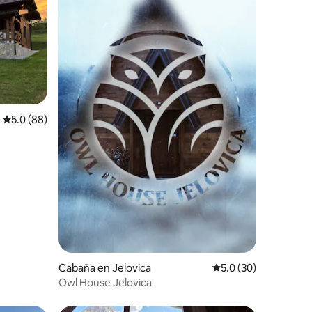
Calificación promedio: 5.0 de 5; 88 evaluaciones
5.0 (88)
iones
Cabaña en Jelovica
Calificación promedi
5.0 (30)
Owl House Jelovica