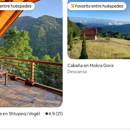
 entre huéspedes
Favorito entre huéspedes
 entre huéspedes
De los mejores en Favorito ent
: 5.0 de 5; 16 evaluaciones
Cabaña en Mokra Gora
Descansa
a en Shtupeq i Vogël
Calificación promedio: 4.9 de 5; 21 evaluac
4.9 (21)