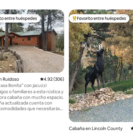
ito entre huéspedes
Favorito entre huéspedes
ejores en Favorito entre huéspedes
De los mejores en Favorito ent
4.89 de 5; 183 evaluaciones
n Ruidoso
Calificación promedio: 4.92 de 5; 306 evaluac
4.92 (306)
Casa Bonita” con jacuzzi
gos o familiares a esta rústica y
ora cabaña con mucho espacio.
ña actualizada cuenta con
 comodidades que necesitarás
u estancia. «Casa Bonita» es
, pero es el refugio perfecto
ansar y relajarse. Esta cabaña
Cabaña en Lincoln County
C
 nivel tiene capacidad para 4