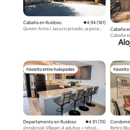
Cabaña en Ruidoso
Calificación promedio: 
4.94 (161)
Queen Anna | Jacuzzi privado, ¡a poca
Cabaña e
distancia a pie de Midtown!
Cabaña en
Alo
chimenea,
Favorito entre huéspedes
Favorito
Favorito entre huéspedes
Favorito
Departamento en Ruidoso
Calificación promedio:
4.91 (70)
Condomin
¡Innsbrook Village! ¡4 adultos + niños!
Retiro Blu