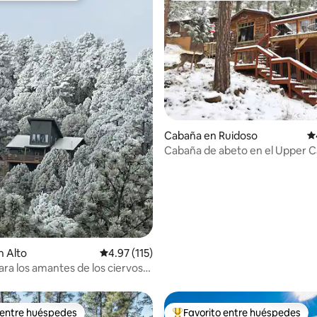
4.91 de 5; 208 evaluaciones
Cabaña en Ruidoso
Ca
Cabaña de abeto en el Upper Ca
admiten mascotas.
n Alto
Calificación promedio: 4.97 de 5; 115 evaluac
4.97 (115)
ara los amantes de los ciervos
i!
 entre huéspedes
Favorito entre huéspedes