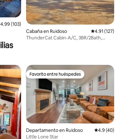
alificación promedio: 4.99 de 5; 103 evaluaciones
4.99 (103)
iones
Cabaña en Ruidoso
Calificación promedio:
4.91 (127)
 perros
ThunderCat Cabin-A/C, 3BR/2Bath,
lias
2King, jacuzzi,perro
Favorito entre huéspedes
re huéspedes
Favorito entre huéspedes
iones
Departamento en Ruidoso
Calificación promedio
4.9 (40)
Little Lone Star