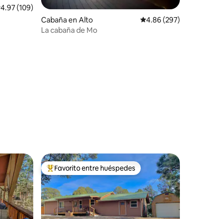
alificación promedio: 4.97 de 5; 109 evaluaciones
4.97 (109)
Cabaña en Alto
Calificación promedio: 
4.86 (297)
La cabaña de Mo
iones
Favorito entre huéspedes
re huéspedes
De los mejores en Favorito entre huéspedes