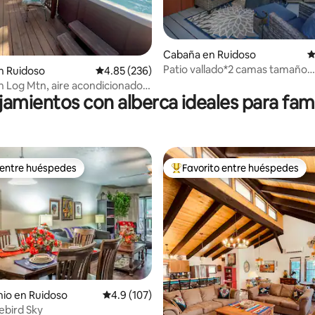
4.94 de 5; 161 evaluaciones
Cabaña en Ruidoso
C
Patio vallado*2 camas tamaño
n Ruidoso
Calificación promedio: 4.85 de 5; 236 evaluac
4.85 (236)
king*Upper Canyon*Se admiten
 Log Mtn, aire acondicionado,
jamientos con alberca ideales para fami
 jacuzzi, patio cercado
 entre huéspedes
Favorito entre huéspedes
 entre huéspedes
De los mejores en Favorito ent
 4.91 de 5; 70 evaluaciones
io en Ruidoso
Calificación promedio: 4.9 de 5; 107 evaluac
4.9 (107)
ebird Sky