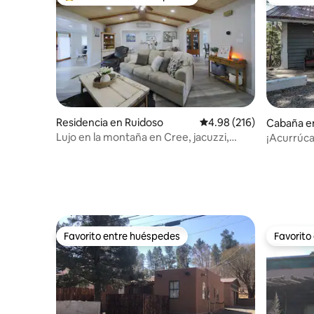
De los mejores en Favorito entre huéspedes
Favorito
Residencia en Ruidoso
Calificación promedio: 
4.98 (216)
Cabaña e
Lujo en la montaña en Cree, jacuzzi,
¡Acurrúca
patio, aire acondicionado
Favorito entre huéspedes
Favorito
Favorito entre huéspedes
Favorito