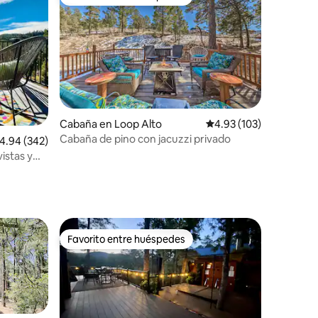
re huéspedes
Favorito entre huéspedes
Cabaña en Loop Alto
Calificación promedio: 
4.93 (103)
iones
Cabaña de pino con jacuzzi privado
alificación promedio: 4.94 de 5; 342 evaluaciones
4.94 (342)
istas y
Favorito entre huéspedes
re huéspedes
Favorito entre huéspedes