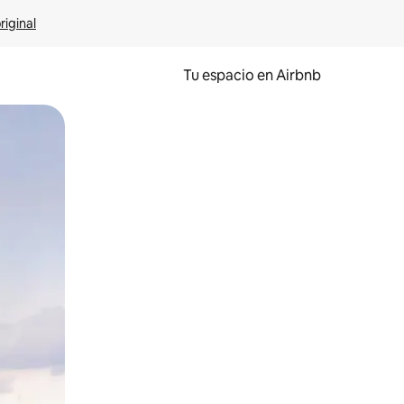
riginal
Tu espacio en Airbnb
ien tocando y deslizando la pantalla.