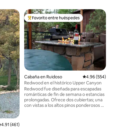
Residenc
Favorito entre huéspedes
Favorit
re huéspedes
De los mejores en Favorito entre huéspedes
Favorit
Mirador 
Conviérte
el corazó
exclusiv
Jameson'
minutos 
Jameson'
espectacu
picos vec
verdader
iones
Cabaña en Ruidoso
Calificación promedio: 
4.96 (554)
terreno c
acomodan
Redwood en el histórico Upper Canyon
acostado 
Redwood fue diseñada para escapadas
comedor o
románticas de fin de semana o estancias
la montañ
prolongadas. Ofrece dos cubiertas; una
impresio
con vistas a los altos pinos ponderosos de
habitacio
la sala de estar principal con asientos y
mesa de fuego de gas. La segunda
cubierta ofrece una bañera de
alificación promedio: 4.91 de 5; 461 evaluaciones
4.91 (461)
hidromasaje privada, asientos alrededor