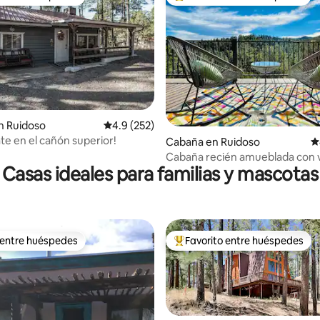
 entre huéspedes
De los mejores en Favorito ent
4.98 de 5; 216 evaluaciones
n Ruidoso
Calificación promedio: 4.9 de 5; 252 evaluac
4.9 (252)
te en el cañón superior!
Cabaña en Ruidoso
C
Cabaña recién amueblada con v
Casas ideales para familias y mascotas
jacuzzi en Midtown
 entre huéspedes
Favorito entre huéspedes
 entre huéspedes
De los mejores en Favorito ent