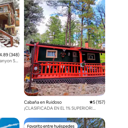
lificación promedio: 4.89 de 5; 348 evaluaciones
4.89 (348)
nyon Se
iones
Cabaña en Ruidoso
Calificación promed
5 (157)
¡CLASIFICADA EN EL 1% SUPERIOR!
Cabaña retro acogedora de 1950 *Aire
acondicionado* *Jacuzzi*
Favorito entre huéspedes