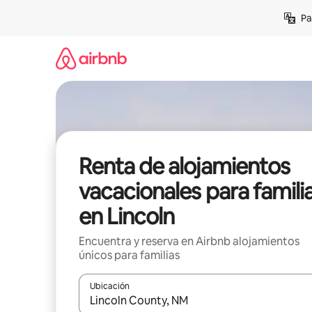
Ir
Pa
al
contenido
Renta de alojamientos
vacacionales para famili
en Lincoln
Encuentra y reserva en Airbnb alojamientos
únicos para familias
Ubicación
Cuando los resultados estén disponibles, podrás na