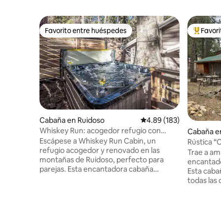
Favorito entre huéspedes
Favor
Favorito entre huéspedes
De los m
Cabaña en Ruidoso
Calificación promedio: 
4.89 (183)
Whiskey Run: acogedor refugio con
Cabaña e
jacuzzi + a pocos pasos de la ciudad
Escápese a Whiskey Run Cabin, un
Rústica “
refugio acogedor y renovado en las
Trae a ami
montañas de Ruidoso, perfecto para
encantad
parejas. Esta encantadora cabaña
Esta caba
combina el carácter rústico con la
todas las
comodidad moderna en una ubicación
durante t
privilegiada a poca distancia a pie de
acogedora
tiendas, restaurantes y atracciones
para desc
locales. Disfrute de noches relajantes en
de un solo