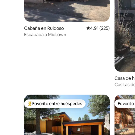
Cabaña en Ruidoso
Calificación promedio: 
4.91 (225)
Escapada a Midtown
Casa de h
n
Casitas de
Favorito entre huéspedes
Favorito
De los mejores en Favorito entre huéspedes
Favorito