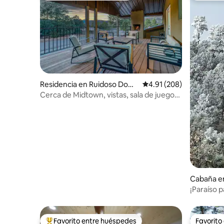
Residencia en Ruidoso Down
Calificación promedio: 
4.91 (208)
s
Cerca de Midtown, vistas, sala de juegos,
disc golf, jacuzzi
Cabaña e
¡Paraíso p
con jacuzz
Favorito entre huéspedes
Favorito