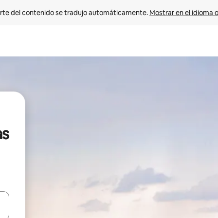
rte del contenido se tradujo automáticamente. 
Mostrar en el idioma o
as
vegar usando las teclas de las flechas hacia arriba y hacia abajo, o b