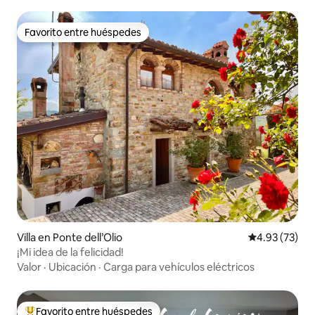
Favorito entre huéspedes
Favorito entre huéspedes
Villa en Ponte dell’Olio
Calificación 
4.93 (73)
¡Mi idea de la felicidad!
Valor
·
Ubicación
·
Carga para vehículos eléctricos
Favorito entre huéspedes