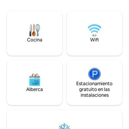
Tremosine sul Garda ofrece vistas
las montañas como
impresionantes, una cultura rural y
cambia con las est
muchos deportes. Los amplios espacios
que te acoge, te ca
abiertos garantizan unas vistas
encontrar tiempo y
maravillosas de las montañas y un clima
tus seres queridos
fresco incluso en verano, ya que en el
valle sopla una brisa extraordinaria.
Cocina
Wifi
Estacionamiento
Alberca
gratuito en las
instalaciones