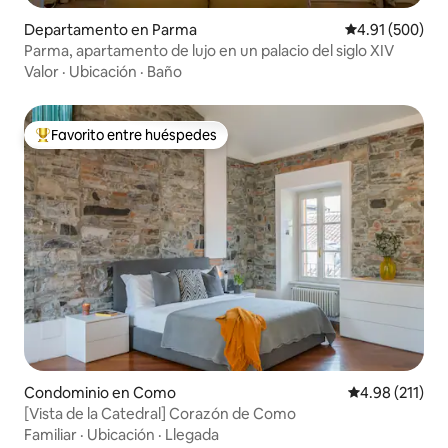
Departamento en Parma
Calificación pr
4.91 (500)
Parma, apartamento de lujo en un palacio del siglo XIV
Valor
·
Ubicación
·
Baño
Favorito entre huéspedes
De los mejores en Favorito entre huéspedes
Condominio en Como
Calificación p
4.98 (211)
[Vista de la Catedral] Corazón de Como
Familiar
·
Ubicación
·
Llegada