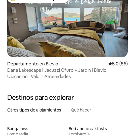
De los mejores en Favorito entre huéspedes
Departamento en Blevio
Calificación
5.0 (86)
Dana Lakescape | Jacuzzi Ofuro + Jardín | Blevio
Ubicación
·
Valor
·
Amenidades
Destinos para explorar
Otros tipos de alojamientos
Qué hacer
Bungalows
Bed and breakfasts
Lombardía
Lombardía