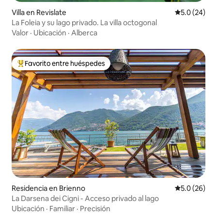
Villa en Revislate
Calificación
5.0 (24)
La Foleia y su lago privado. La villa octogonal
Valor
·
Ubicación
·
Alberca
Favorito entre huéspedes
De los mejores en Favorito entre huéspedes
Residencia en Brienno
Calificación
5.0 (26)
La Darsena dei Cigni - Acceso privado al lago
Ubicación
·
Familiar
·
Precisión