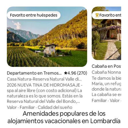
Favorito entre huéspedes
Favorito entre
Favorito entre huéspedes
De los mejores en
Cabaña en Postale
Cabaña Nonna Mari
Departamento en Tremosi
Calificación promedio: 4.96 de 5
4.96 (270)
Natural
Te damos la bienv
ne sul Garda
Casa Natura-Reserva Natural Valle di
Maria, un refugio 
Bondo
2026 NUEVA TINA DE HIDROMASAJE -
donde la naturalez
spa al aire libre (con costo adicional) La
La cabaña se encu
naturaleza es lo que somos. Estás en la
excepcionalmente 
Familiar
·
Valor
·
Tr
Reserva Natural del Valle del Bondo,
acceso, un equili
entre vastos prados y verdes bosques
Valor
·
Familiar
·
Calidad del sueño
ofrece total privaci
con vista al lago de Garda. Lejos de las
Amenidades populares de los
comodidad. A su alrededor, no hay nada
multitudes, a una altitud de 600 metros,
alojamientos vacacionales en Lombardía
más que el bosque,
pero cerca de las playas (a solo 9 km),
y una vista impres