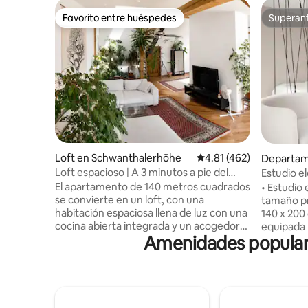
Favorito entre huéspedes
Superanf
Favorito entre huéspedes
Superanf
Loft en Schwanthalerhöhe
Calificación promedio: 
4.81 (462)
Departam
g-West
Loft espacioso | A 3 minutos a pie del
Estudio el
Oktoberfest
Schwabin
El apartamento de 140 metros cuadrados
• Estudio 
se convierte en un loft, con una
tamaño p
habitación espaciosa llena de luz con una
140 x 200
cocina abierta integrada y un acogedor
equipada 
Amenidades populare
comedor con un banco de esquina y una
periódica 
gran mesa. Adyacente hay una amplia
compartid
sala de estar con una cama doble futón
cercano i
(160x200 cm) y dos sofás. Hay dos
Wi-Fi rápi
dormitorios separados, uno con dos
cliente 24
camas individuales y el otro ofrece una
profesio