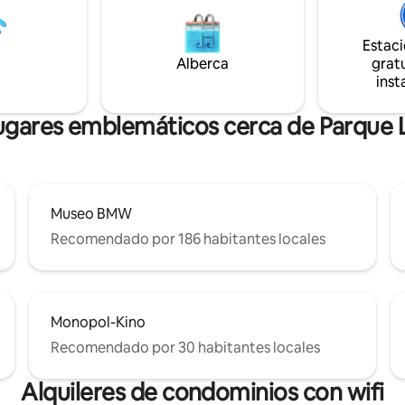
de 63 pasos "Ridículamente
suelo. Además, el acogedor y tranquilo
tes de tu llegada. • El check-in
balcón te invita a relajarte.
Estac
o y el check-out después de la
Alberca
gratu
blecida están disponibles bajo
inst
con un cargo adicional.
ugares emblemáticos cerca de Parque 
Museo BMW
Recomendado por 186 habitantes locales
Monopol-Kino
Recomendado por 30 habitantes locales
Alquileres de condominios con wifi