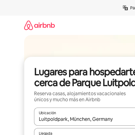
Ir
Pa
al
contenido
Lugares para hospedart
cerca de Parque Luitpol
Reserva casas, alojamientos vacacionales
únicos y mucho más en Airbnb
Ubicación
Cuando los resultados estén disponibles, podrás na
Llegada