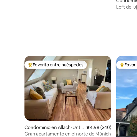
Condomini
adt
Loft de l
cuadrado
Favorito entre huéspedes
Favor
De los mejores en Favorito entre huéspedes
De los m
Condominio en Allach-Unte
Calificación promedio: 
4.98 (240)
rmenzing
Gran apartamento en el norte de Múnich