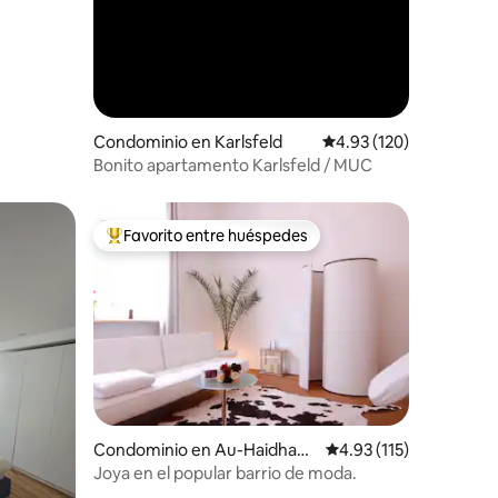
iones
Condominio en Karlsfeld
Calificación promedio: 
4.93 (120)
Bonito apartamento Karlsfeld / MUC
Favorito entre huéspedes
re huéspedes
De los mejores en Favorito entre huéspedes
Condominio en Au-Haidhaus
Calificación promedio:
4.93 (115)
en
Joya en el popular barrio de moda.