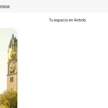
riginal
Tu espacio en Airbnb
ien tocando y deslizando la pantalla.