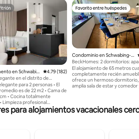
itrión
Favorito entre huéspedes
itrión
Favorito entre huéspedes
Condominio en Schwabing-
West
BeckHomes: 2 dormitorios: ap
nuevo y acogedor para 5 perso
El alojamiento de 65 metros cu
4.81 de 5; 462 evaluaciones
ento en Schwabin
Calificación promedio: 4.79 de 5; 182 evaluac
4.79 (182)
completamente recién amuebl
egante en el distrito de
ofrece un hermoso dormitorio,
g, Múnich
elegante para 2 personas • El
amplia sala de estar y comedor
romedio es de 22 m2 • Cama de
cocina totalmente equipada. El
 cm • Cocina totalmente
baño tiene una ducha a ras de su
• Limpieza profesional
acogedor y tranquilo balcón ta
s para alojamientos vacacionales cerc
• Servicios de lavandería
invita a relajarte. El alojamiento
a • Acceso a un gimnasio
completamente recién amueb
ncluido • Acceso sin contacto •
ofrece un hermoso dormitorio,
do • Smart TV • Atención al
amplia sala de estar y comedor
/7 • Cada habitación se limpia
una cocina totalmente equipada.
nalmente según nuestro
nuevo baño ofrece una ducha a