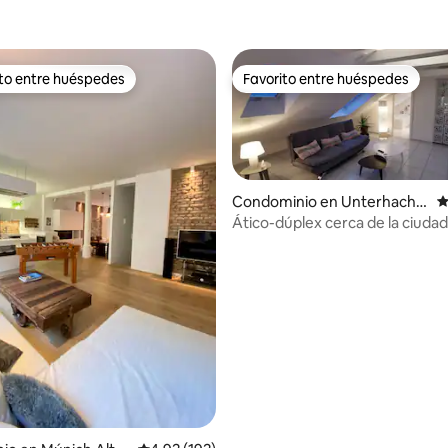
ito entre huéspedes
Favorito entre huéspedes
ejores en Favorito entre huéspedes
Favorito entre huéspedes
Condominio en Unterhachin
C
g
Ático-dúplex cerca de la ciudad 
bosque, clima
 4.9 de 5; 345 evaluaciones