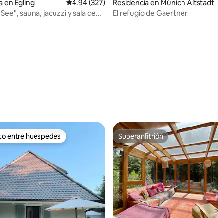
a en Egling
Calificación promedio: 4.94 de 5; 327 evaluac
4.94 (327)
Residencia en Múnich Altstadt
See", sauna, jacuzzi y sala de
El refugio de Gaertner
4.91 de 5; 118 evaluaciones
ito entre huéspedes
Superanfitrión
ejores en Favorito entre huéspedes
Superanfitrión