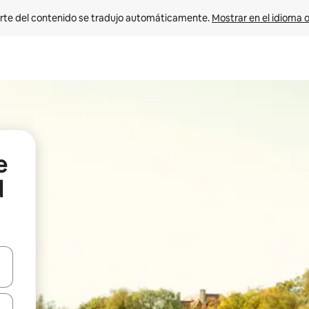
rte del contenido se tradujo automáticamente. 
Mostrar en el idioma o
e
d
vegar usando las teclas de las flechas hacia arriba y hacia abajo, o b