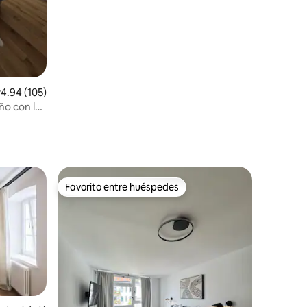
iones
alificación promedio: 4.94 de 5; 105 evaluaciones
4.94 (105)
o con luz
Favorito entre huéspedes
re huéspedes
Favorito entre huéspedes