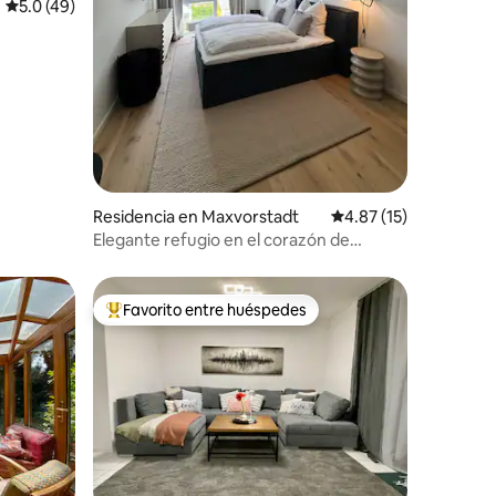
iones
Calificación promedio: 5.0 de 5; 49 evaluaciones
5.0 (49)
Residencia en Maxvorstadt
Calificación promedio
4.87 (15)
Elegante refugio en el corazón de
Múnich
Favorito entre huéspedes
De los mejores en Favorito entre huéspedes