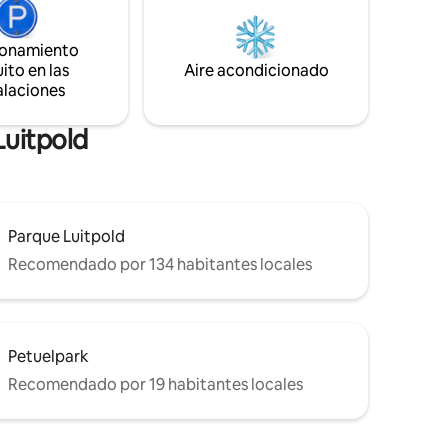
museos, cafeterías, restaurantes y
boutiques. El equipo de limpieza
ionamiento
profesional ha implementado las
ito en las
Aire acondicionado
recomendaciones de higiene y limpieza
alaciones
de los CDC.
Luitpold
Parque Luitpold
Recomendado por 134 habitantes locales
Petuelpark
Recomendado por 19 habitantes locales