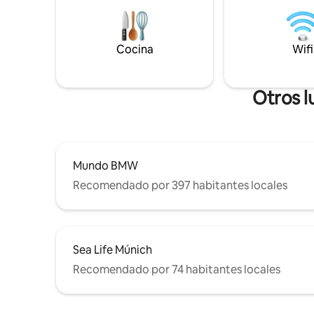
cómoda cama tamaño king. Ambas
estándar 
habitaciones tienen amplios armarios. La
limpia" an
enorme ventana y la terraza de la azotea
anticipad
Cocina
Wifi
orientada al oeste ofrecen vistas a los
hora esta
tejados del animado distrito histórico, y
petición, 
las encantadoras puestas de sol te
invitan a soñar. El departamento es
Otros l
moderno pero acogedor, con muchos
muebles de diseño propio y hechos a
mano, complementados con un
hermoso piso de madera de alerce que
armoniza con las vigas del techo de más
Mundo BMW
de cien años. Tanto el baño con
calefacción por suelo radiante, una lujosa
Recomendado por 397 habitantes locales
bañera de esquina y una ducha separada,
así como el inodoro de invitados con
inodoro y urinario, están revestidos de
piedra natural. El loft tiene una ubicación
Sea Life Múnich
céntrica, con la mayoría de las tiendas y
muchos restaurantes a pocos pasos. Lo
Recomendado por 74 habitantes locales
mismo se aplica al transporte público
(autobús a 2 minutos, metro a 4 minutos,
S-Bahn a 10 min), Oktoberfest, el museo