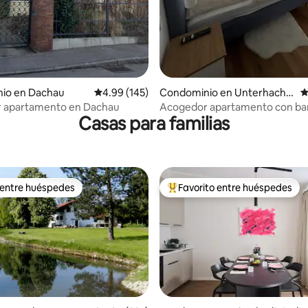
io en Dachau
Calificación promedio: 4.99 de 5; 145 evaluac
4.99 (145)
Condominio en Unterhachin
C
g
 apartamento en Dachau
Acogedor apartamento con bañ
Casas para familias
natural
 entre huéspedes
Favorito entre huéspedes
 entre huéspedes
De los mejores en Favorito ent