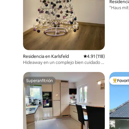
Residenci
"Haus mit 
juegos
Residencia en Karlsfeld
Calificación promedio: 
4.91 (118)
Hideaway en un complejo bien cuidado a
las afueras de Múnich
Superanfitrión
Favor
Superanfitrión
De los m